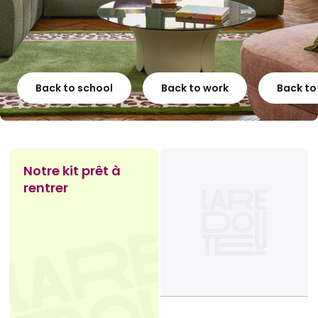
Back to school
Back to work
Back t
Notre kit prêt à
rentrer