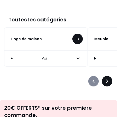
Toutes les catégories
Linge de maison
Meuble
Voir
Précédent
Suiva
-
-
défiler
défile
à
à
Envie
gauche
droit
20€ OFFERTS* sur votre première
d'inspirations
commande.
et