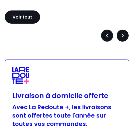
Sloggi
Adidas
Voir tout
Précédent
Suiva
-
-
défiler
défile
à
à
gauche
droit
Livraison à domicile offerte
Avec La Redoute +, les livraisons
sont offertes toute l'année sur
toutes vos commandes.