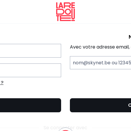
La
Redoute
Avec votre adresse email,
nom@skynet.be ou 1234
 ?
C
Se connecter avec