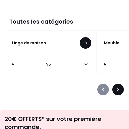
Toutes les catégories
Linge de maison
Meuble
Voir
Précédent
Suiva
-
-
défiler
défile
à
à
Envie
gauche
droit
20€ OFFERTS* sur votre première
d'inspirations
commande.
et