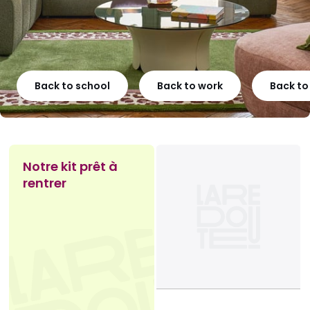
Back to school
Back to work
Back t
Notre kit prêt à
rentrer