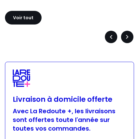
Sloggi
Adidas
Voir tout
Précédent
Suiva
-
-
défiler
défile
à
à
gauche
droit
Livraison à domicile offerte
Avec La Redoute +, les livraisons
sont offertes toute l'année sur
toutes vos commandes.