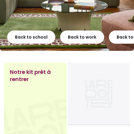
Back to school
Back to work
Back t
Notre kit prêt à
rentrer