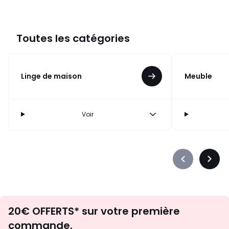
Toutes les catégories
Linge de maison
Meuble
Voir
Précédent
Suiva
-
-
défiler
défile
à
à
Envie
gauche
droit
20€ OFFERTS* sur votre première
d'inspirations
commande.
et