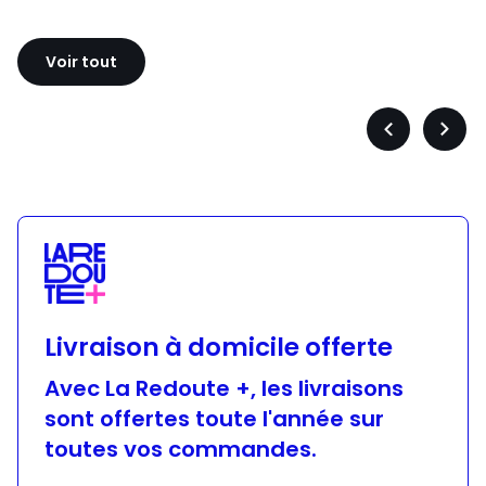
Sloggi
Adidas
Voir tout
Précédent
Suiva
-
-
défiler
défile
à
à
gauche
droit
Livraison à domicile offerte
Avec La Redoute +, les livraisons
sont offertes toute l'année sur
toutes vos commandes.