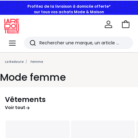
Profitez de la livraison à domicile offerte*
sur tous vos achats Mode & Maison
Aller
au
La
panie
Redoute
Menu
Rechercher
Les
derniers
La Redoute
Femme
articles
Mode femme
consultés
Vêtements
Voir tout