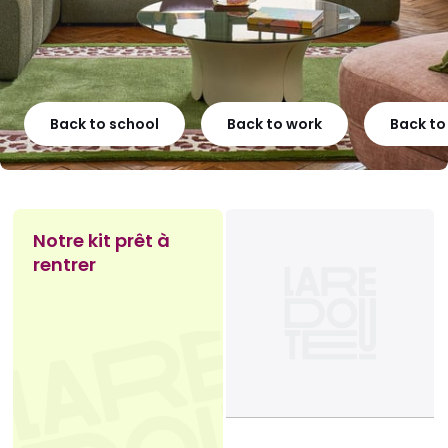
Back to school
Back to work
Back t
Notre kit prêt à
rentrer