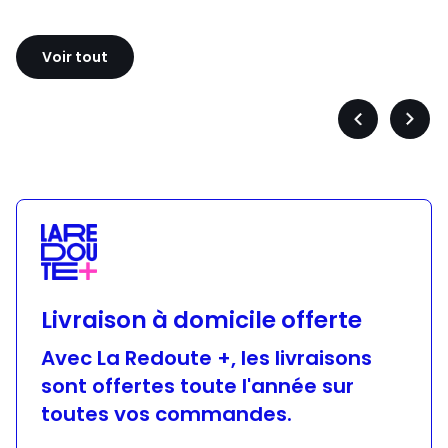
Sloggi
Adidas
Voir tout
Précédent
Suiva
-
-
défiler
défile
à
à
gauche
droit
Livraison à domicile offerte
Avec La Redoute +, les livraisons
sont offertes toute l'année sur
toutes vos commandes.