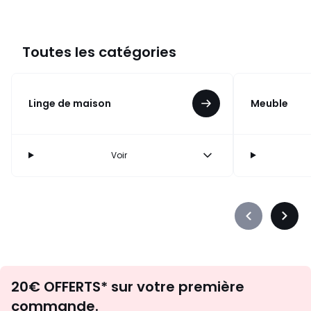
Toutes les catégories
Linge de maison
Meuble
Voir
Précédent
Suiva
-
-
défiler
défile
à
à
Envie
gauche
droit
20€ OFFERTS* sur votre première
d'inspirations
commande.
et