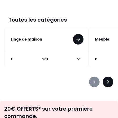
Toutes les catégories
Linge de maison
Meuble
Voir
Précédent
Suiva
-
-
défiler
défile
à
à
Envie
gauche
droit
20€ OFFERTS* sur votre première
d'inspirations
commande.
et