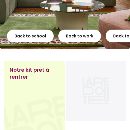
Back to school
Back to work
Back t
Notre kit prêt à
rentrer