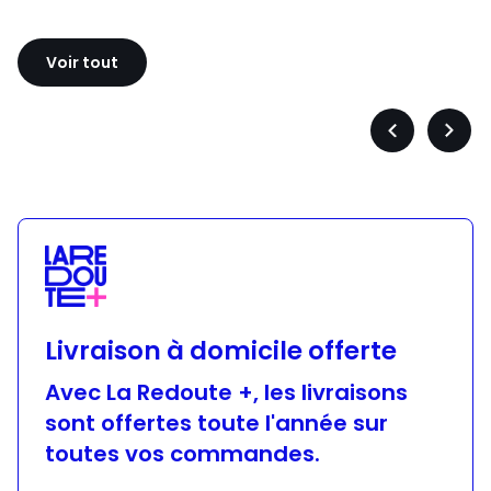
Sloggi
Adidas
Voir tout
Précédent
Suiva
-
-
défiler
défile
à
à
gauche
droit
Livraison à domicile offerte
Avec La Redoute +, les livraisons
sont offertes toute l'année sur
toutes vos commandes.