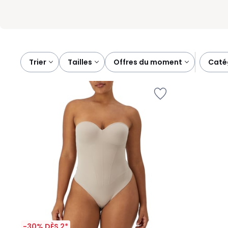
Trier
tailles
offres du moment
cat
-30% DÈS 2*