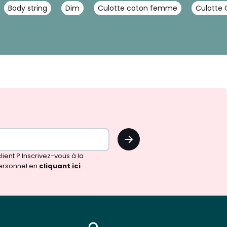
Body string
Dim
Culotte coton femme
Culotte C
OK
!
ient ? Inscrivez-vous à la
ersonnel en
cliquant ici