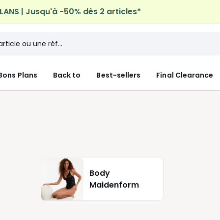
ANS | Jusqu'à -50% dès 2 articles*
n à domicile offerte*
sur tous vos achats Mode & Maiso
Bons Plans
Back to
Best-sellers
Final Clearance
Body
Maidenform