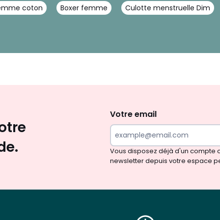
femme coton
Boxer femme
Culotte menstruelle Dim
Envie
d'inspirations
et
Votre email
otre
de
surprises?
de.
Vous disposez déjà d'un compte cl
newsletter depuis votre espace p