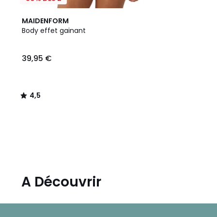
4,5
MAIDENFORM
/ 5
Body effet gainant
39,95
39,95 €
€.
4,5
/
5
A Découvrir