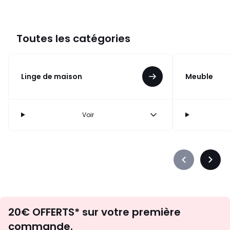
Toutes les catégories
Linge de maison
Meuble
Voir
Précédent
Suiva
-
-
défiler
défile
à
à
Envie
gauche
droit
20€ OFFERTS* sur votre première
d'inspirations
commande.
et