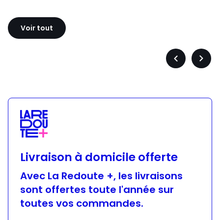
Sloggi
Adidas
Voir tout
Précédent
Suiva
-
-
défiler
défile
à
à
gauche
droit
Livraison à domicile offerte
Avec La Redoute +, les livraisons
sont offertes toute l'année sur
toutes vos commandes.