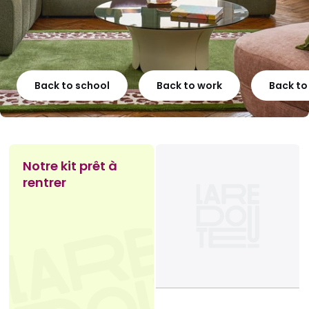
Back to school
Back to work
Back t
Notre kit prêt à
rentrer