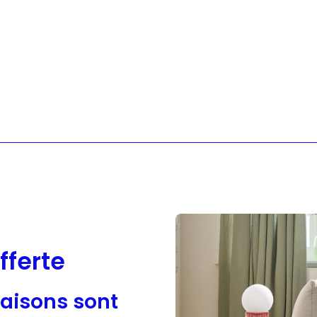
Sloggi
Adidas
fferte
raisons sont