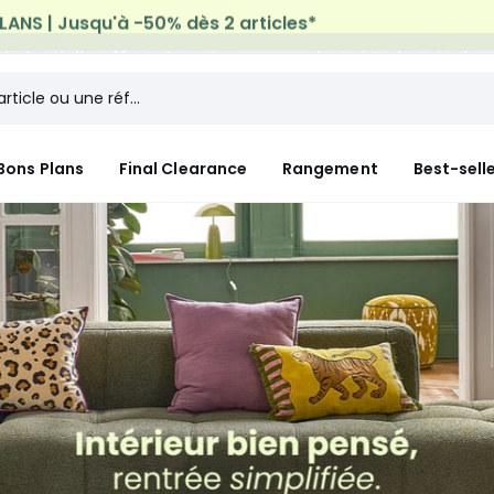
n à domicile offerte*
sur tous vos achats Mode & Maiso
Bons Plans
Final Clearance
Rangement
Best-sell