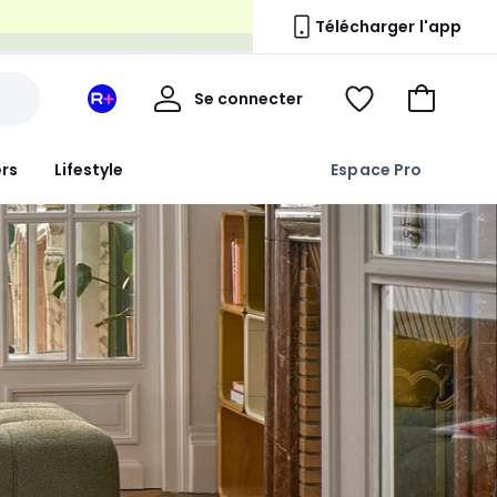
n
Télécharger l'app
Mon
Se connecter
Mon
Voir
Aller
compte
espace
ma
au
La
wishlist
panier
ers
Lifestyle
Espace Pro
Redoute
+