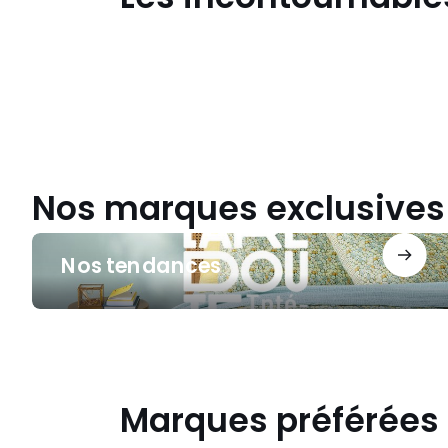
pour
l'école
!
Reprise
cool
Nos marques exclusives
Nos
Nos tendances
tendances
Marques préférées