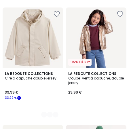
5
souscrivez
à
notre
programme
pour
payer
à
la
place
33,99
€.
-15% DÈS 2*
3
LA REDOUTE COLLECTIONS
LA REDOUTE COLLECTIONS
Ciré à capuche doublé jersey
Coupe-vent à capuche, doublé
Couleurs
jersey
39,99 €
29,99 €
33,99 €