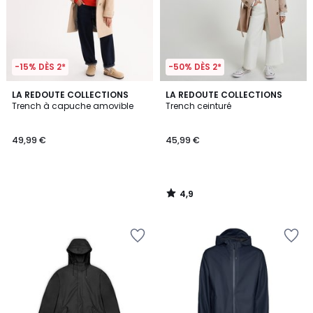
-15% DÈS 2*
-50% DÈS 2*
4,9
LA REDOUTE COLLECTIONS
LA REDOUTE COLLECTIONS
/ 5
Trench à capuche amovible
Trench ceinturé
49,99 €
45,99 €
4,9
/
5