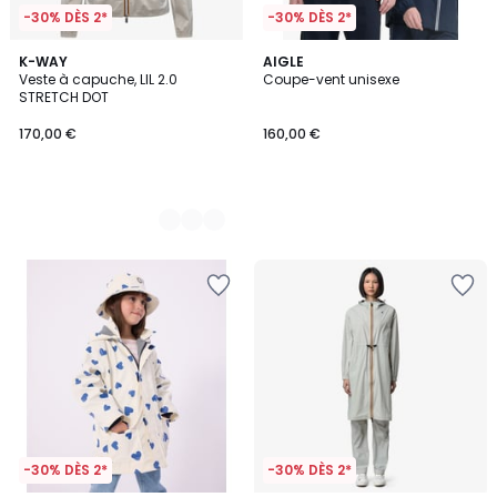
-30% DÈS 2*
-30% DÈS 2*
3
K-WAY
AIGLE
Veste à capuche, LIL 2.0
Coupe-vent unisexe
Couleurs
STRETCH DOT
170,00 €
160,00 €
-30% DÈS 2*
-30% DÈS 2*