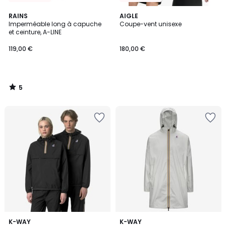
5
RAINS
AIGLE
/
Imperméable long à capuche
Coupe-vent unisexe
5
et ceinture, A-LINE
119,00 €
180,00 €
5
/
5
5
2
K-WAY
K-WAY