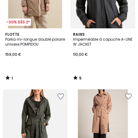
-30% DÈS 2*
1
5
FLOTTE
RAINS
/
/
Parka mi-longue doublé polaire
Imperméable à capuche A-LINE
5
5
unisexe POMPIDOU
W JACKET
159,00 €
110,00 €
1
5
/
/
5
5