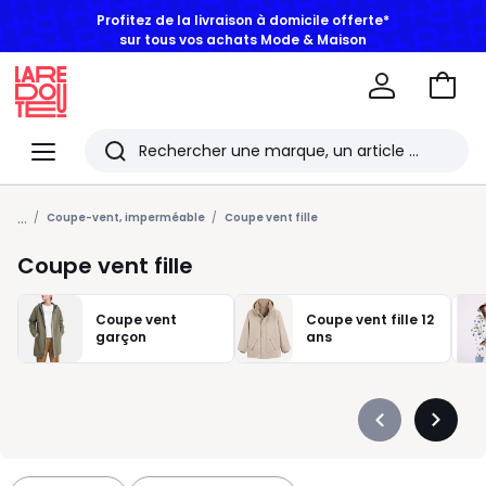
BONS PLANS | Jusqu'à -50% dès 2 articles*
Aller
au
La
panie
Redoute
Menu
Rechercher
Les
...
derniers
Coupe-vent, imperméable
Coupe vent fille
articles
Coupe vent fille
consultés
Coupe vent
Coupe vent fille 12
garçon
ans
Précédent
Suivan
-
-
défiler
défiler