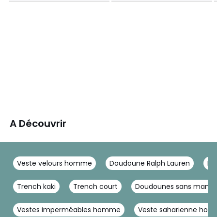
A Découvrir
Veste velours homme
Doudoune Ralph Lauren
Bo
Trench kaki
Trench court
Doudounes sans manc
Vestes imperméables homme
Veste saharienne ho