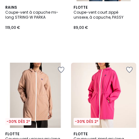
RAINS
FLOTTE
Coupe-vent à capuche mi-
Coupe-vent court zippé
long STRING W PARKA
unisexe, à capuche, PASSY
119,00 €
89,00 €
-30% DÈS 2*
-30% DÈS 2*
FLOTTE
FLOTTE
Coupe-vent unisexe mi-long
Coupe-vent zippé mi-long