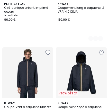
PETIT BATEAU
3
K-WAY
Ciré iconique enfant, imprimé
Coupe-vent long à capuche, LE
Couleurs
cœurs
VRAI 4.0 DELIA
à partir de
90,00 €
180,00 €
-30% DÈS 2*
3,8
11
K-WAY
K-WAY
/ 5
Coupe-vent à capuche unisexe
Coupe-vent zippé à capuche
Couleurs