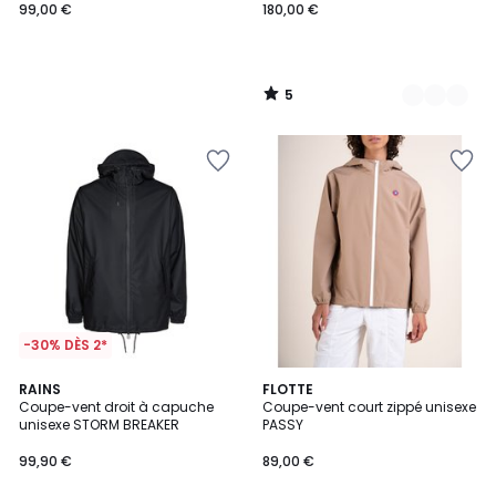
99,00 €
180,00 €
5
/
5
-30% DÈS 2*
5
3
RAINS
FLOTTE
/
/
Coupe-vent droit à capuche
Coupe-vent court zippé unisexe
5
5
unisexe STORM BREAKER
PASSY
99,90 €
89,00 €