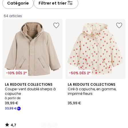
à
à
Catégorie
Filtrer et trier
gauche
droite
64 articles
-10% DÈS 2*
-50% DÈS 2*
4,7
3
LA REDOUTE COLLECTIONS
LA REDOUTE COLLECTIONS
/ 5
Coupe-vent doublé sherpa à
Ciré à capuche, en gomme,
Couleurs
capuche
imprimé fleurs
Prix
à partir de
39,99 €
35,99 €
à
33,99 €
partir
de
39,99
4,7
€
/