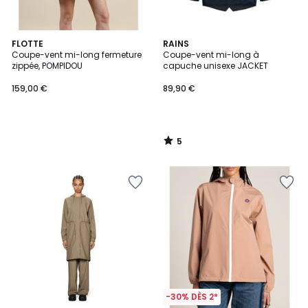
5
FLOTTE
RAINS
/
Coupe-vent mi-long fermeture
Coupe-vent mi-long à
5
zippée, POMPIDOU
capuche unisexe JACKET
159,00 €
89,90 €
5
/
5
-30% DÈS 2*