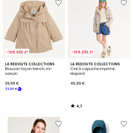
-10% DÈS 2*
-15% DÈS 2*
4,7
LA REDOUTE COLLECTIONS
LA REDOUTE COLLECTIONS
/ 5
Blouson façon trench, mi-
Ciré à capuche imprimé
saison
léopard
39,99 €
45,99 €
33,99 €
4,7
/
5