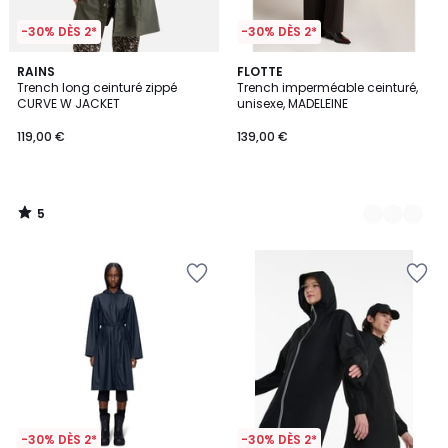
-30% DÈS 2*
-30% DÈS 2*
5
RAINS
2
FLOTTE
/
Trench long ceinturé zippé
Trench imperméable ceinturé,
Couleurs
5
CURVE W JACKET
unisexe, MADELEINE
119,00 €
139,00 €
5
/
5
-30% DÈS 2*
-30% DÈS 2*