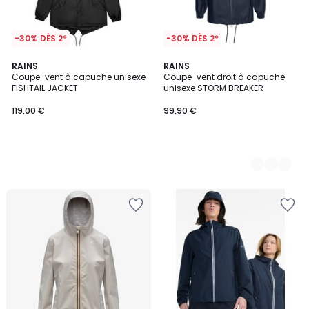
-30% DÈS 2*
-30% DÈS 2*
RAINS
2
RAINS
Coupe-vent à capuche unisexe
Coupe-vent droit à capuche
Couleurs
FISHTAIL JACKET
unisexe STORM BREAKER
119,00 €
99,90 €