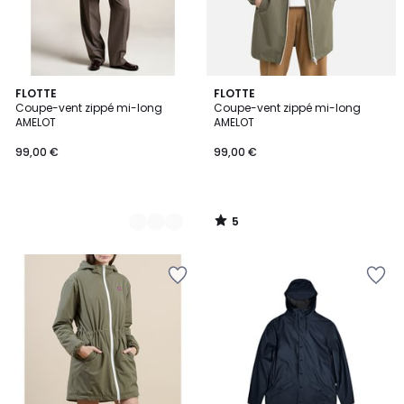
5
2
FLOTTE
FLOTTE
/
Coupe-vent zippé mi-long
Coupe-vent zippé mi-long
Couleurs
5
AMELOT
AMELOT
99,00 €
99,00 €
5
/
5