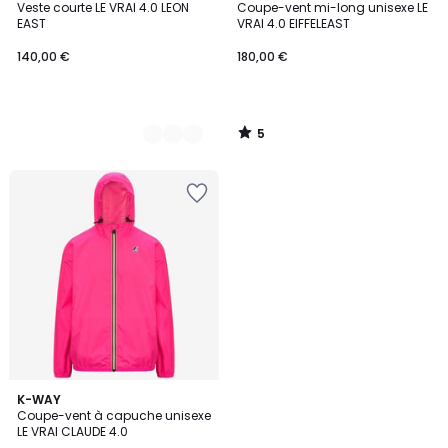
/
Veste courte LE VRAI 4.0 LEON
Coupe-vent mi-long unisexe LE
Couleurs
5
EAST
VRAI 4.0 EIFFELEAST
140,00 €
180,00 €
5
/
5
3,8
K-WAY
/ 5
Coupe-vent à capuche unisexe
LE VRAI CLAUDE 4.0