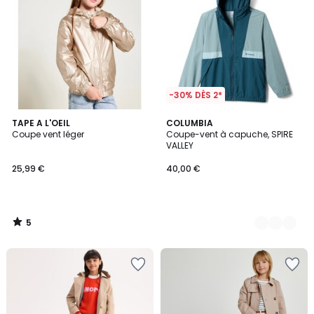
-30% DÈS 2*
5
TAPE A L'OEIL
2
COLUMBIA
/
Coupe vent léger
Coupe-vent à capuche, SPIRE
Couleurs
5
VALLEY
25,99 €
40,00 €
5
/
5