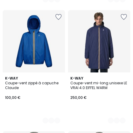
3
K-WAY
2
K-WAY
Coupe-vent zippé à capuche
Coupe-vent mi-long unisexe LE
Couleurs
Couleurs
Claude
VRAI 4.0 EIFFEL WARM
100,00 €
250,00 €