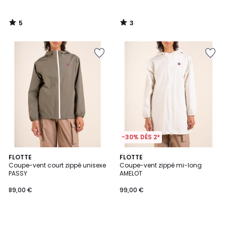
5
3
/
/
5
5
-30% DÈS 2*
FLOTTE
FLOTTE
Coupe-vent court zippé unisexe
Coupe-vent zippé mi-long
PASSY
AMELOT
89,00 €
99,00 €