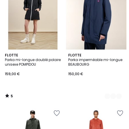
5
FLOTTE
2
FLOTTE
/
Parka mi-longue doublé polaire
Parka imperméable mi-longue
Couleurs
5
unisexe POMPIDOU
BEAUBOURG
159,00 €
150,00 €
5
/
5