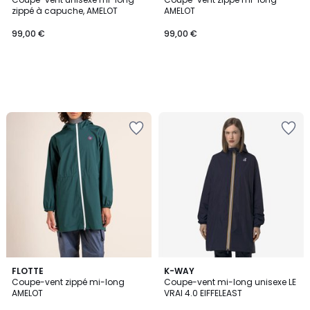
zippé à capuche, AMELOT
AMELOT
99,00 €
99,00 €
5
FLOTTE
3
K-WAY
/
Coupe-vent zippé mi-long
Coupe-vent mi-long unisexe LE
Couleurs
5
AMELOT
VRAI 4.0 EIFFELEAST