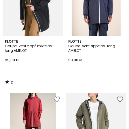
2
FLOTTE
FLOTTE
/
Coupe-vent zippé mixte mi-
Coupe-vent zippé mi-long
5
long AMELOT
AMELOT
99,00 €
99,00 €
2
/
5