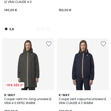
LE VRAI CLAUDE 4.0
140,00 €
150,00 €
3,8
/
5
-15% DÈS 2*
5
2
K-WAY
3
K-WAY
/
Coupe-vent mi-long unisexe LE
Coupe vent capuche unisexe LE
Couleurs
Couleurs
5
VRAI 4.0 EIFFEL WARM
VRAI CLAUDE 4.0 WARM