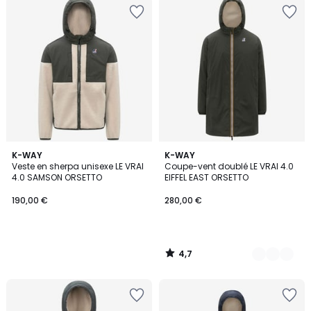
4,7
K-WAY
3
K-WAY
/ 5
Veste en sherpa unisexe LE VRAI
Coupe-vent doublé LE VRAI 4.0
Couleurs
4.0 SAMSON ORSETTO
EIFFEL EAST ORSETTO
190,00 €
280,00 €
4,7
/
5