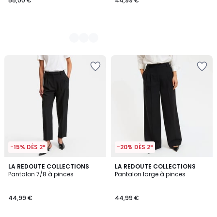
55,00 €
44,99 €
-15% DÈS 2*
-20% DÈS 2*
4,6
4,5
2
LA REDOUTE COLLECTIONS
2
LA REDOUTE COLLECTIONS
/ 5
/ 5
Pantalon 7/8 à pinces
Pantalon large à pinces
Couleurs
Couleurs
44,99 €
44,99 €