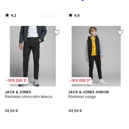
4,2
4,5
/
/
5
5
-15% DÈS 2*
-15% DÈS 2*
4,5
4,7
JACK & JONES
JACK & JONES JUNIOR
/ 5
/ 5
Pantalon chino slim Marco
Pantalon cargo
39,99 €
49,99 €