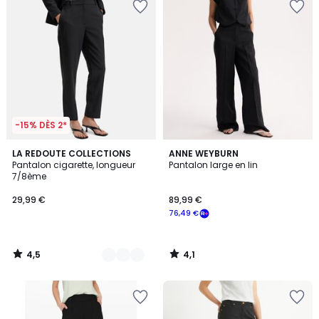
-15% DÈS 2*
4,5
4,1
3
LA REDOUTE COLLECTIONS
ANNE WEYBURN
/ 5
/ 5
Pantalon cigarette, longueur
Pantalon large en lin
Couleurs
7/8ème
29,99 €
89,99 €
76,49 €
4,5
4,1
/
/
5
5