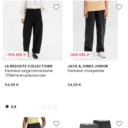
-15% DÈS 2*
-20% DÈS 2*
4,8
2
LA REDOUTE COLLECTIONS
JACK & JONES JUNIOR
/ 5
Pantalon large forme barrel
Pantalon charpentier
Couleurs
7/8ème en polyviscose
54,99 €
34,99 €
4,8
/
5