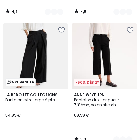
4,6
4,5
/
/
5
5
Nouveauté
-50% DÈS 2*
3,3
LA REDOUTE COLLECTIONS
2
ANNE WEYBURN
/ 5
Pantalon extra large à plis
Pantalon droit longueur
Couleurs
7/8ème, coton stretch
54,99 €
69,99 €
3,3