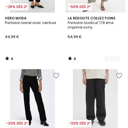
-25% DÈS 2*
-50% DÈS 2*
4
4
VERO MODA
2
LA REDOUTE COLLECTIONS
/
/
Pantalon barrel avec ceinture
Pantalon bootcut 7/8 ème
Couleurs
5
5
imprimé vichy
44,99 €
54,99 €
4
4
/
/
5
5
-30% DÈS 2*
-30% DÈS 2*