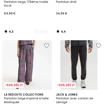
/ 5
/ 5
Pantalon large, 7/8ème, maille
Pantalon droit
Couleurs
tricot
64,99 €
34,99 €
4,3
4,4
/
/
5
5
-50% DÈS 2*
-30% DÈS 2*
5
4,5
LA REDOUTE COLLECTIONS
3
JACK & JONES
/
/ 5
Pantalon large imprimé à taille
Pantalon avec cordon de
Couleurs
5
élastiquée
serrage