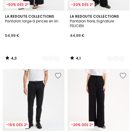
-50% DÈS 2*
-30% DÈS 2*
4,3
4,1
4
LA REDOUTE COLLECTIONS
3
LA REDOUTE COLLECTIONS
/ 5
/ 5
Pantalon large à pinces en lin
Pantalon flare, Signature
Couleurs
Couleurs
FELICIEN
54,99 €
44,99 €
4,3
4,1
/
/
5
5
-15% DÈS 2*
-20% DÈS 2*