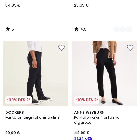
54,99 €
29,99 €
5
4,5
/
/
5
5
-30% DÈS 2*
-10% DÈS 2*
4,2
4,5
4
DOCKERS
ANNE WEYBURN
/ 5
/ 5
Pantalon original chino slim
Pantalon à enfiler forme
Couleurs
cigarette
89,00 €
44,99 €
38,24 €