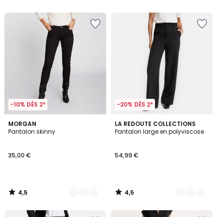
5
5
-10% DÈS 2*
-20% DÈS 2*
4,5
4,5
3
MORGAN
4
LA REDOUTE COLLECTIONS
/ 5
/ 5
Pantalon skinny
Pantalon large en polyviscose
Couleurs
Couleurs
35,00 €
54,99 €
4,5
4,5
/
/
5
5