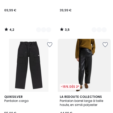
69,99 €
39,99 €
4,2
3,5
/
/
5
5
-15% DÈS 2*
2
QUIKSILVER
LA REDOUTE COLLECTIONS
Pantalon cargo
Pantalon barrel large à taille
Couleurs
haute, en simili polyester