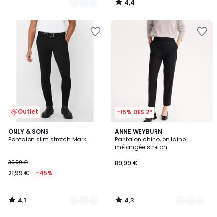
4,4
/
5
Outlet
-15% DÈS 2*
4,1
4,3
2
ONLY & SONS
2
ANNE WEYBURN
/ 5
/ 5
Pantalon slim stretch Mark
Pantalon chino, en laine
Couleurs
Couleurs
mélangée stretch
39,99 €
89,99 €
21,99 €
-45%
4,1
4,3
/
/
5
5