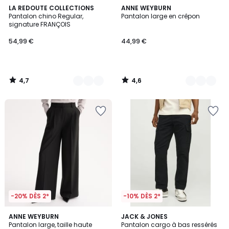
4,7
4,6
6
LA REDOUTE COLLECTIONS
2
ANNE WEYBURN
/ 5
/ 5
Pantalon chino Regular,
Pantalon large en crêpon
Couleurs
Couleurs
signature FRANÇOIS
54,99 €
44,99 €
4,7
4,6
/
/
5
5
-20% DÈS 2*
-10% DÈS 2*
4,2
3,5
2
ANNE WEYBURN
2
JACK & JONES
/ 5
/ 5
Pantalon large, taille haute
Pantalon cargo à bas ressérés
Couleurs
Couleurs