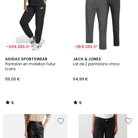
-30% DÈS 2*
-25% DÈS 2*
5
5
ADIDAS SPORTSWEAR
JACK & JONES
/
/
Pantalon en molleton Futur
Lot de 2 pantalons chino
5
5
Icons
55,00 €
54,99 €
5
5
/
/
5
5