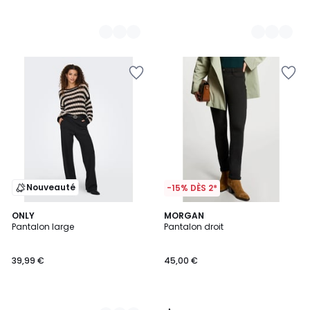
Nouveauté
-15% DÈS 2*
4,4
2
ONLY
MORGAN
/ 5
Pantalon large
Pantalon droit
Couleurs
39,99 €
45,00 €