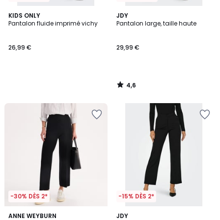
4,6
KIDS ONLY
JDY
/ 5
Pantalon fluide imprimé vichy
Pantalon large, taille haute
26,99 €
29,99 €
4,6
/
5
-30% DÈS 2*
-15% DÈS 2*
4,3
4,4
2
ANNE WEYBURN
JDY