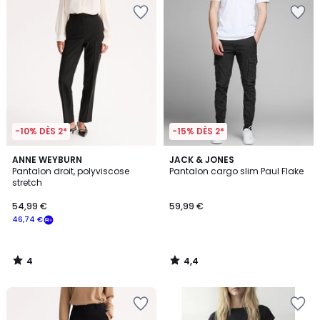
-10% DÈS 2*
-15% DÈS 2*
4
4,4
ANNE WEYBURN
JACK & JONES
/
/ 5
Pantalon droit, polyviscose
Pantalon cargo slim Paul Flake
5
stretch
54,99 €
59,99 €
46,74 €
4
4,4
/
/
5
5