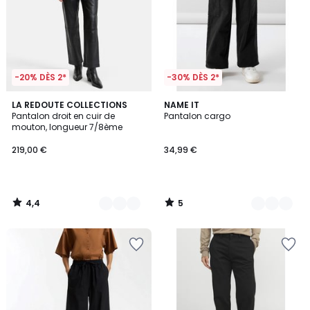
-20% DÈS 2*
-30% DÈS 2*
4,4
5
2
LA REDOUTE COLLECTIONS
2
NAME IT
/ 5
/
Pantalon droit en cuir de
Pantalon cargo
Couleurs
Couleurs
5
mouton, longueur 7/8ème
219,00 €
34,99 €
4,4
5
/
/
5
5