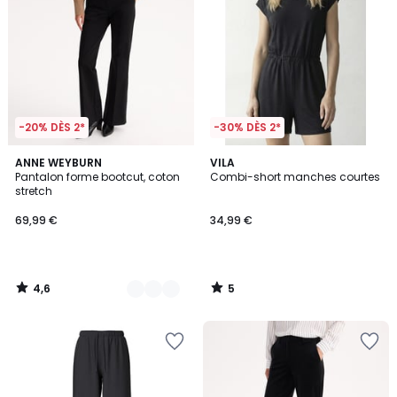
-20% DÈS 2*
-30% DÈS 2*
4,6
5
2
ANNE WEYBURN
VILA
/ 5
/
Pantalon forme bootcut, coton
Combi-short manches courtes
Couleurs
5
stretch
69,99 €
34,99 €
4,6
5
/
/
5
5