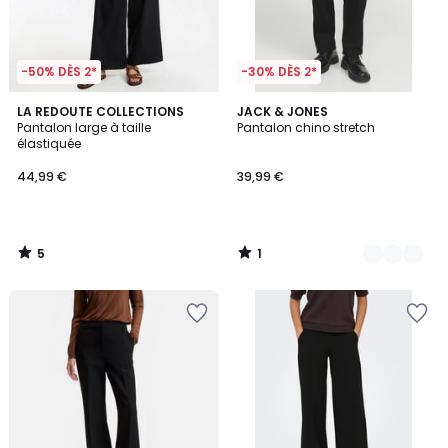
-50% DÈS 2*
-30% DÈS 2*
5
1
LA REDOUTE COLLECTIONS
2
JACK & JONES
/
/
Pantalon large à taille
Pantalon chino stretch
Couleurs
5
5
élastiquée
44,99 €
39,99 €
5
1
/
/
5
5