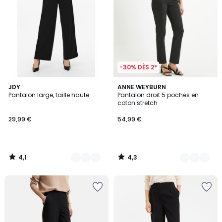
-30% DÈS 2*
4,1
4,3
5
JDY
5
ANNE WEYBURN
/ 5
/ 5
Pantalon large, taille haute
Pantalon droit 5 poches en
Couleurs
Couleurs
coton stretch
29,99 €
54,99 €
4,1
4,3
/
/
5
5