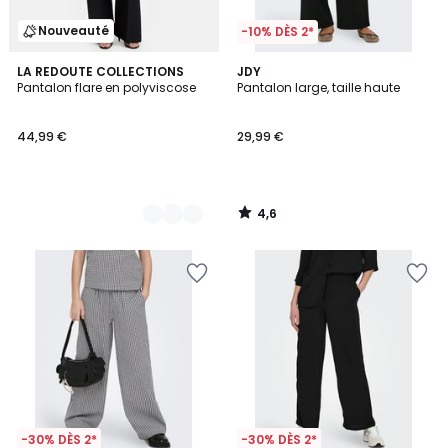
Nouveauté
-10% DÈS 2*
4,6
2
LA REDOUTE COLLECTIONS
JDY
/ 5
Pantalon flare en polyviscose
Pantalon large, taille haute
Couleurs
44,99 €
29,99 €
4,6
/
5
-30% DÈS 2*
-30% DÈS 2*