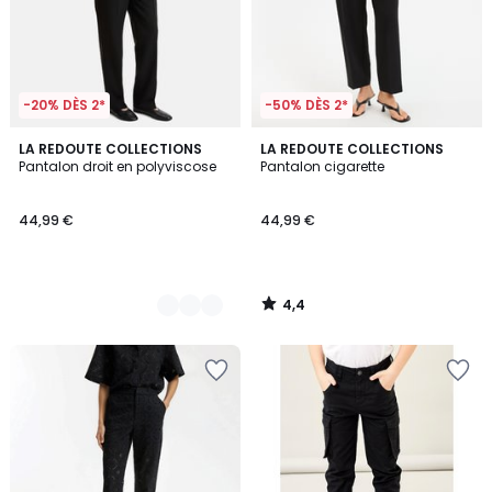
-20% DÈS 2*
-50% DÈS 2*
4,4
3
LA REDOUTE COLLECTIONS
LA REDOUTE COLLECTIONS
/ 5
Pantalon droit en polyviscose
Pantalon cigarette
Couleurs
44,99 €
44,99 €
4,4
/
5