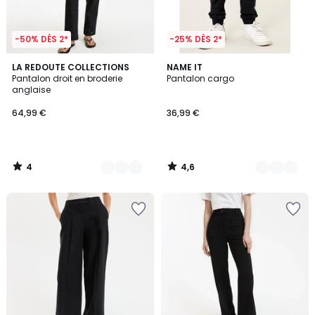
-50% DÈS 2*
-25% DÈS 2*
4
4,6
2
LA REDOUTE COLLECTIONS
3
NAME IT
/
/ 5
Pantalon droit en broderie
Pantalon cargo
Couleurs
Couleurs
5
anglaise
64,99 €
36,99 €
4
4,6
/
/
5
5