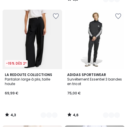
/
5
-15% DÈS 2*
4,3
4,6
2
LA REDOUTE COLLECTIONS
2
ADIDAS SPORTSWEAR
/ 5
/ 5
Pantalon large à plis, taille
Survêtement Essentiel 3 bandes
Couleurs
Couleurs
haute
en tricot
69,99 €
75,00 €
4,3
4,6
/
/
5
5