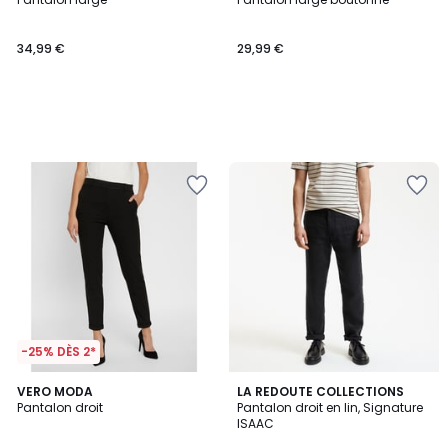
34,99 €
29,99 €
-25% DÈS 2*
4
4,5
2
VERO MODA
LA REDOUTE COLLECTIONS
/
/ 5
Pantalon droit
Pantalon droit en lin, Signature
Couleurs
5
ISAAC