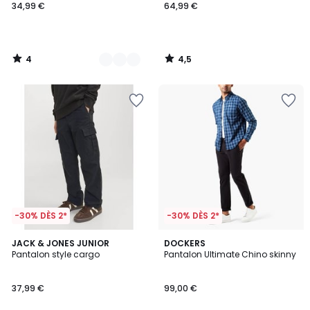
34,99 €
64,99 €
4
4,5
/
/
5
5
-30% DÈS 2*
-30% DÈS 2*
2
JACK & JONES JUNIOR
4
DOCKERS
Pantalon style cargo
Pantalon Ultimate Chino skinny
Couleurs
Couleurs
37,99 €
99,00 €