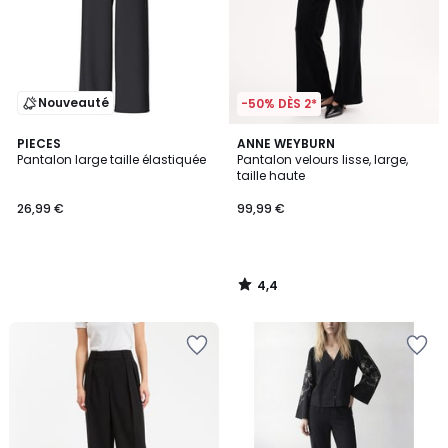
Nouveauté
-50% DÈS 2*
4,4
PIECES
ANNE WEYBURN
/ 5
Pantalon large taille élastiquée
Pantalon velours lisse, large,
taille haute
26,99 €
99,99 €
4,4
/
5