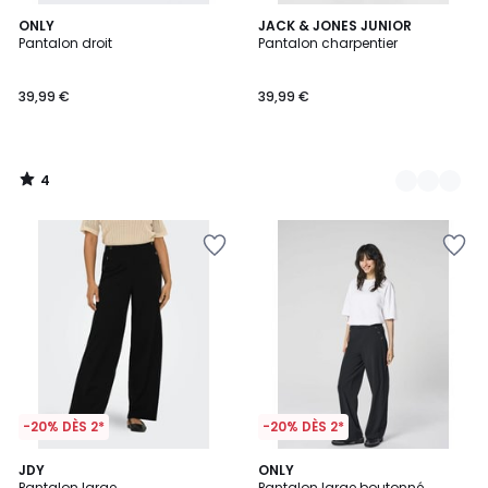
4
ONLY
2
JACK & JONES JUNIOR
/
Pantalon droit
Pantalon charpentier
Couleurs
5
39,99 €
39,99 €
4
/
5
-20% DÈS 2*
-20% DÈS 2*
JDY
ONLY
Pantalon large
Pantalon large boutonné