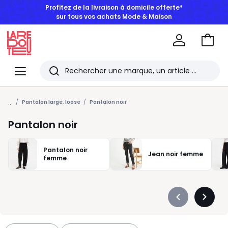
BONS PLANS | Jusqu'à -50% dès 2 articles*
Aller
au
La
panie
Redoute
Menu
Rechercher
Les
...
derniers
Pantalon large, loose
Pantalon noir
articles
Pantalon noir
consultés
Pantalon noir
Jean noir femme
femme
Précédent
Suivan
-
-
défiler
défiler