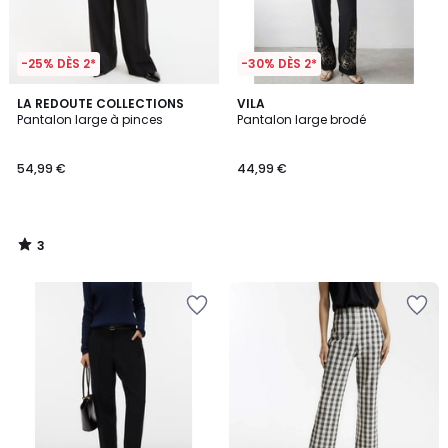
-25% DÈS 2*
-30% DÈS 2*
3
LA REDOUTE COLLECTIONS
VILA
/
Pantalon large à pinces
Pantalon large brodé
5
54,99 €
44,99 €
3
/
5