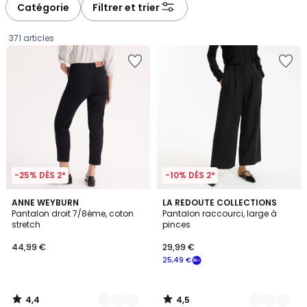
à
à
Catégorie
Filtrer et trier
gauche
droite
371 articles
-25% DÈS 2*
-10% DÈS 2*
4,4
4,5
4
ANNE WEYBURN
2
LA REDOUTE COLLECTIONS
/ 5
/ 5
Pantalon droit 7/8ème, coton
Pantalon raccourci, large à
Couleurs
Couleurs
stretch
pinces
44,99
44,99 €
29,99 €
€.
25,49 €
4,4
4,5
/
/