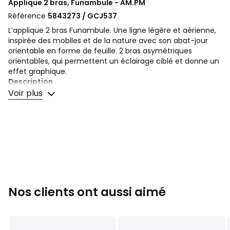
Applique 2 bras, Funambule - AM.PM
Référence
5843273 / GCJ537
L’applique 2 bras Funambule. Une ligne légère et aérienne,
inspirée des mobiles et de la nature avec son abat-jour
orientable en forme de feuille. 2 bras asymétriques
orientables, qui permettent un éclairage ciblé et donne un
effet graphique.
Description
• En fer finition époxy mate
Voir plus
• Douille E14 pour ampoule LED 4W maximum (non
fournie)
• Compatible avec des ampoules des classes
énergétiques A
Dimensions
• Applique : Largeur 77 (dans une position normale
d'utilisation) à 102 cm x Hauteur 40 cm x Profondeur maxi
70 cm
Nos clients ont aussi aimé
• Abat-jour : Longueur 26,5 cm x Largeur 17 cm x Hauteur 7
cm
Dimensions et poids des colis
1 colis