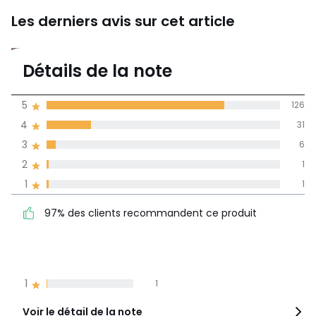
Les derniers avis sur cet article
4,7
Détails de la note
165 avis
de moyenne
5
126
obtenue sur
4
31
l'ensemble des
pays
3
6
2
1
Avis 100% certifiés,
1
1
La Redoute s'engage
97% des clients
5
126
97% des clients recommandent ce produit
recommandent ce produit
4
31
3
6
2
1
1
1
Voir le détail de la note