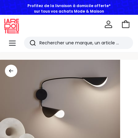
Profitez de la livraison à domicile offerte*
sur tous vos achats Mode & Maison
Aller
au
La
panie
Redoute
Menu
Rechercher
Les
derniers
articles
consultés