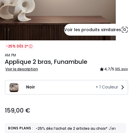
Voir les produits similaires
-25% DÈS 2*
AM.PM
Applique 2 bras, Funambule
Voir la description
4,7
/5
165 avis
Noir
+
1
Couleur
159,00
159,00 €
€.
BONS PLANS :
-25% dès l’achat de 2 articles au choix*
J'en