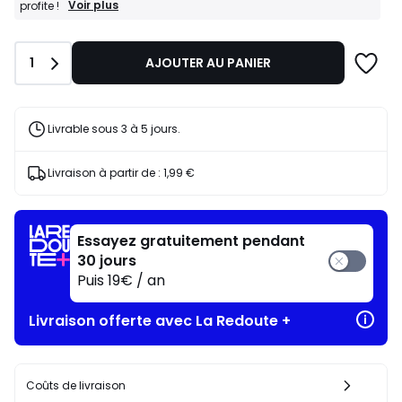
BONS
Voir plus
profite !
PLANS
:
-25%
Quantité
1
AJOUTER AU PANIER
dès
l’achat
de
2
articles
Livrable sous 3 à 5 jours.
au
choix*
J'en
Livraison à partir de :
1,99 €
profite
!
Essayez gratuitement pendant
30 jours
Puis 19€ / an
Livraison offerte avec La Redoute +
Coûts de livraison