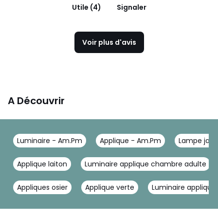
Utile (4)
Signaler
Voir plus d'avis
A Découvrir
Luminaire - Am.Pm
Applique - Am.Pm
Lampe jau
Applique laiton
Luminaire applique chambre adulte
Appliques osier
Applique verte
Luminaire appliqu