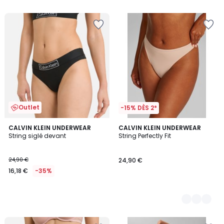
Outlet
-15% DÈS 2*
CALVIN KLEIN UNDERWEAR
2
CALVIN KLEIN UNDERWEAR
String siglé devant
String Perfectly Fit
Couleurs
24,90 €
24,90 €
16,18 €
-35%