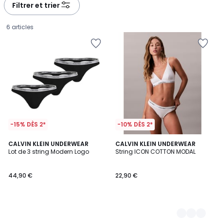
à
à
Filtrer et trier
gauche
droite
6 articles
-15% DÈS 2*
-10% DÈS 2*
CALVIN KLEIN UNDERWEAR
2
CALVIN KLEIN UNDERWEAR
Lot de 3 string Modern Logo
String ICON COTTON MODAL
Couleurs
44,90
44,90 €
22,90 €
€.