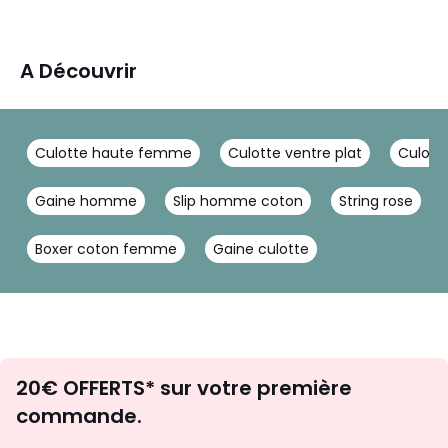
A Découvrir
Culotte haute femme
Culotte ventre plat
Culott
Gaine homme
Slip homme coton
String rose
Boxer coton femme
Gaine culotte
Envie
20€ OFFERTS* sur votre première
d'inspirations
commande.
et