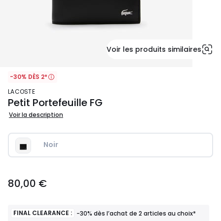
Voir les produits similaires
-30% DÈS 2*
LACOSTE
Petit Portefeuille FG
Voir la description
Noir
80,00
80,00 €
€.
FINAL CLEARANCE :
-30% dès l’achat de 2 articles au choix*