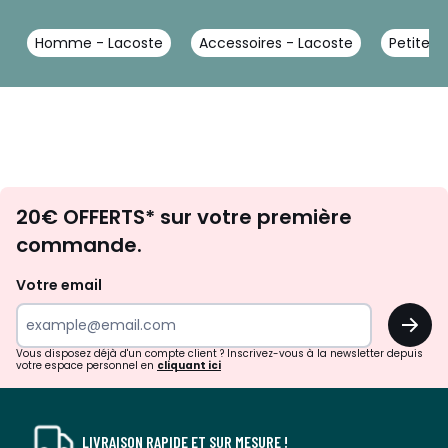
Homme - Lacoste
Accessoires - Lacoste
Petite m
Envie
20€ OFFERTS* sur votre première
d'inspirations
commande.
et
de
Votre email
surprises?
OK
!
Vous disposez déjà d'un compte client ? Inscrivez-vous à la newsletter depuis
votre espace personnel en
cliquant ici
LIVRAISON RAPIDE ET SUR MESURE !