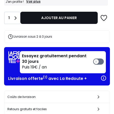
FINAL
Voir plus
J'en profite !
CLEARANCE
:
-30%
Quantité
1
AJOUTER AU PANIER
dès
l’achat
de
2
articles
Livraison sous 2 à 3 jours
au
choix*
J'en
profite
Essayez gratuitement pendant
!
30 jours
Puis 19€ / an
(1)
Livraison offerte
avec La Redoute +
Coûts de livraison
Retours gratuits et faciles