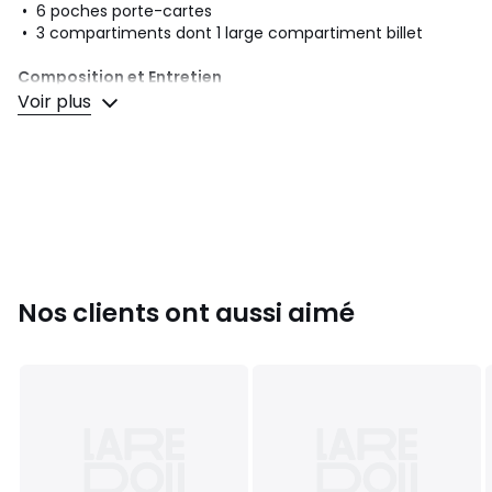
• 6 poches porte-cartes
• 3 compartiments dont 1 large compartiment billet
Composition et Entretien
• 100% cuir
Voir plus
• Pour l'entretien, merci de vous référer aux indications
figurant sur l'étiquette du produit
Couleurs
Noir
Tailles
Taille unique
Nos clients ont aussi aimé