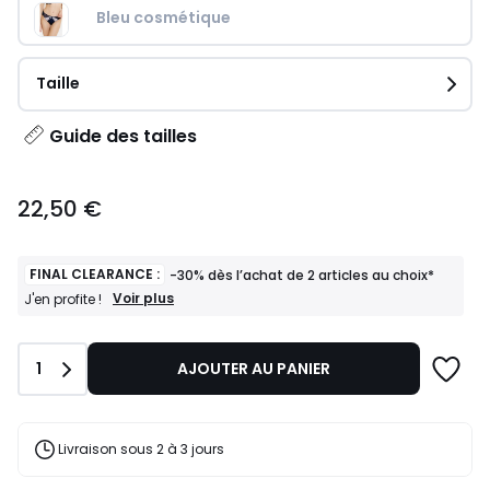
Bleu cosmétique
Taille
Guide des tailles
22,50
22,50 €
€.
FINAL CLEARANCE :
-30% dès l’achat de 2 articles au choix*
FINAL
Voir plus
J'en profite !
CLEARANCE
:
-30%
Quantité
1
AJOUTER AU PANIER
dès
l’achat
de
2
articles
Livraison sous 2 à 3 jours
au
choix*