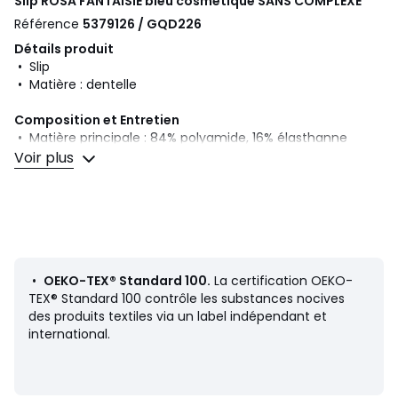
Slip ROSA FANTAISIE bleu cosmétique
SANS COMPLEXE
Référence
5379126 / GQD226
Détails produit
• Slip
• Matière : dentelle
Composition et Entretien
• Matière principale : 84% polyamide, 16% élasthanne
• Doublure fond : 100% coton
Voir plus
• Secondaire : 91% polyamide, 9% élasthanne
• Secondaire 3 : 88% polyamide, 12% élasthanne
• Pour l'entretien, merci de vous référer aux indications
figurant sur l'étiquette du produit
•
OEKO-TEX® Standard 100.
La certification OEKO-
Couleurs
Bleu cosmétique
TEX® Standard 100 contrôle les substances nocives
Tailles
38/40 FR - 36/38 EU, 42/44 FR - 40/42 EU, 46/48
des produits textiles via un label indépendant et
FR - 44/46 EU, 50/52 FR - 48/50 EU
international.