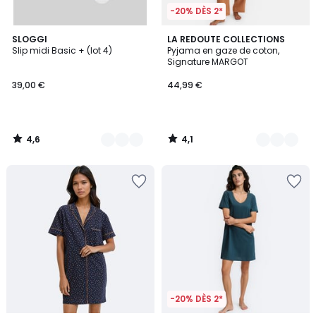
-20% DÈS 2*
4,6
4,1
3
SLOGGI
4
LA REDOUTE COLLECTIONS
/ 5
/ 5
Slip midi Basic + (lot 4)
Pyjama en gaze de coton,
Couleurs
Couleurs
Signature MARGOT
39,00 €
44,99 €
4,6
4,1
/
/
5
5
-20% DÈS 2*