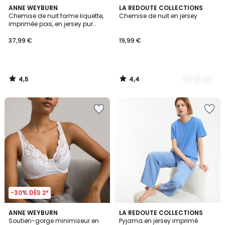
4,5
4,4
ANNE WEYBURN
2
LA REDOUTE COLLECTIONS
/ 5
/ 5
Chemise de nuit forme liquette,
Chemise de nuit en jersey
Couleurs
imprimée pois, en jersey pur
coton
37,99 €
19,99 €
4,5
4,4
/
/
5
5
-30% DÈS 2*
3,6
5
2
ANNE WEYBURN
2
LA REDOUTE COLLECTIONS
/ 5
/
Soutien-gorge minimiseur en
Pyjama en jersey imprimé
Couleurs
Couleurs