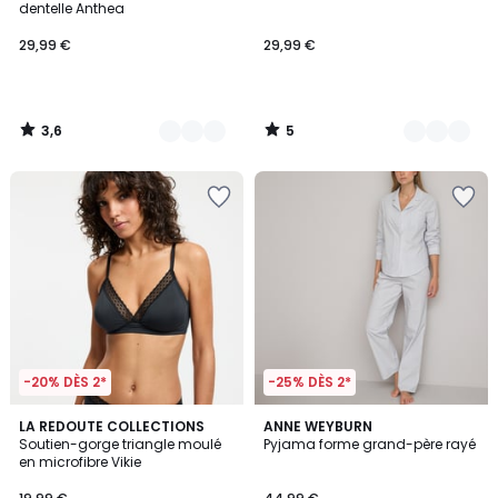
5
dentelle Anthea
29,99 €
29,99 €
3,6
5
/
/
5
5
-20% DÈS 2*
-25% DÈS 2*
4,6
4,5
3
LA REDOUTE COLLECTIONS
ANNE WEYBURN
/ 5
/ 5
Soutien-gorge triangle moulé
Pyjama forme grand-père rayé
Couleurs
en microfibre Vikie