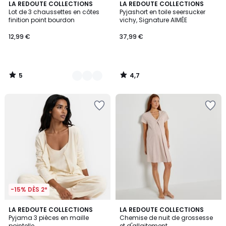
5
4,7
3
LA REDOUTE COLLECTIONS
LA REDOUTE COLLECTIONS
/
/ 5
Lot de 3 chaussettes en côtes
Pyjashort en toile seersucker
Couleurs
5
finition point bourdon
vichy, Signature AIMÉE
12,99 €
37,99 €
5
4,7
/
/
5
5
-15% DÈS 2*
4,7
4,2
2
LA REDOUTE COLLECTIONS
LA REDOUTE COLLECTIONS
/ 5
/ 5
Pyjama 3 pièces en maille
Chemise de nuit de grossesse
Couleurs
pointelle
et d'allaitement