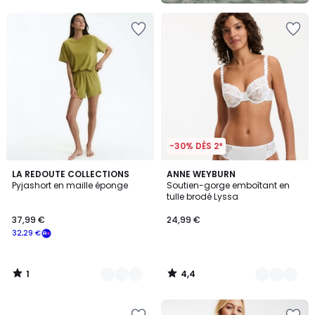
5
-30% DÈS 2*
1
4,4
3
LA REDOUTE COLLECTIONS
5
ANNE WEYBURN
/
/ 5
Pyjashort en maille éponge
Soutien-gorge emboîtant en
Couleurs
Couleurs
5
tulle brodé Lyssa
37,99 €
24,99 €
32,29 €
1
4,4
/
/
5
5