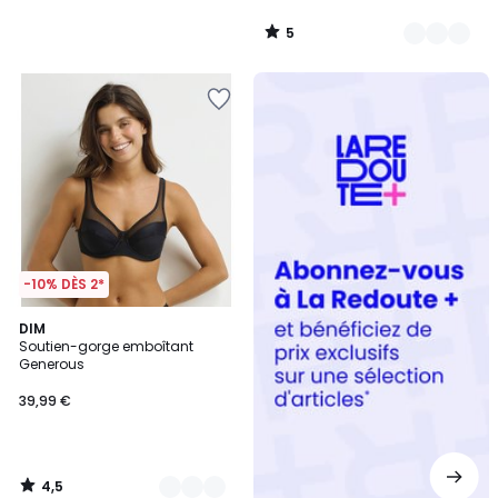
5
/
5
Redoute
+
-10% DÈS 2*
4,5
7
DIM
/ 5
Soutien-gorge emboîtant
Couleurs
Generous
39,99 €
4,5
/