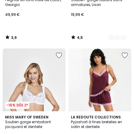
Couleurs
Georgio
armatures, Lison
49,99 €
19,99 €
3,9
4,5
/
/
5
5
-15% DÈS 2*
4,5
6
MISS MARY OF SWEDEN
LA REDOUTE COLLECTIONS
/ 5
Soutien gorge emboitant
Pyjashort à fines bretelles en
Couleurs
jacquard et dentelle
satin et dentelle