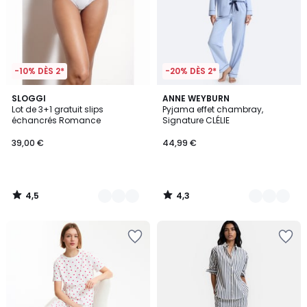
-10% DÈS 2*
-20% DÈS 2*
4,5
4,3
2
SLOGGI
2
ANNE WEYBURN
/ 5
/ 5
Lot de 3+1 gratuit slips
Pyjama effet chambray,
Couleurs
Couleurs
échancrés Romance
Signature CLÉLIE
39,00 €
44,99 €
4,5
4,3
/
/
5
5