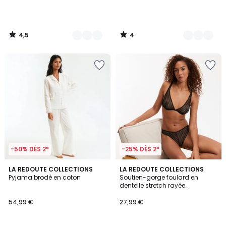
4,5
4
/
/
5
5
-50% DÈS 2*
-25% DÈS 2*
5
LA REDOUTE COLLECTIONS
2
LA REDOUTE COLLECTIONS
/
Pyjama brodé en coton
Soutien-gorge foulard en
Couleurs
5
dentelle stretch rayée
graphique, AMBRE
54,99 €
27,99 €