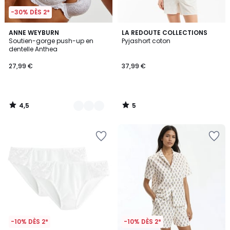
-30% DÈS 2*
4,5
5
3
ANNE WEYBURN
LA REDOUTE COLLECTIONS
/ 5
/
Soutien-gorge push-up en
Pyjashort coton
Couleurs
5
dentelle Anthea
27,99 €
37,99 €
4,5
5
/
/
5
5
-10% DÈS 2*
-10% DÈS 2*