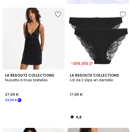
5
-20% DÈS 2*
4,8
LA REDOUTE COLLECTIONS
LA REDOUTE COLLECTIONS
/ 5
Nuisette à fines bretelles
Lot de 2 slips en dentelle
37,99 €
17,99 €
32,29 €
4,8
/
5