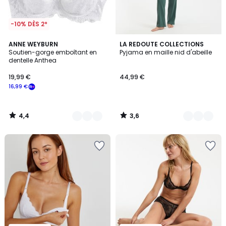
-10% DÈS 2*
4,4
3,6
4
ANNE WEYBURN
2
LA REDOUTE COLLECTIONS
/ 5
/ 5
Soutien-gorge emboîtant en
Pyjama en maille nid d'abeille
Couleurs
Couleurs
dentelle Anthea
19,99 €
44,99 €
16,99 €
4,4
3,6
/
/
5
5