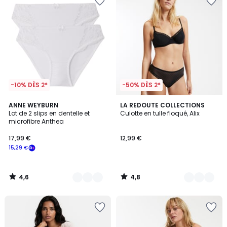
-10% DÈS 2*
-50% DÈS 2*
4,6
4,8
6
ANNE WEYBURN
4
LA REDOUTE COLLECTIONS
/ 5
/ 5
Lot de 2 slips en dentelle et
Culotte en tulle floqué, Alix
Couleurs
Couleurs
microfibre Anthea
17,99 €
12,99 €
15,29 €
4,6
4,8
/
/
5
5