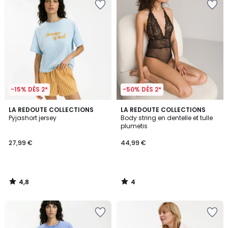
-15% DÈS 2*
-50% DÈS 2*
4,8
4
LA REDOUTE COLLECTIONS
LA REDOUTE COLLECTIONS
/ 5
/
Pyjashort jersey
Body string en dentelle et tulle
5
plumetis
27,99 €
44,99 €
4,8
4
/
/
5
5