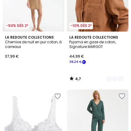
-50% DÈS 2*
-10% DÈS 2*
4,7
LA REDOUTE COLLECTIONS
4
LA REDOUTE COLLECTIONS
/ 5
Chemise de nuit en pur coton, à
Pyjama en gaze de coton,
Couleurs
carreaux
Signature MARGOT
37,99 €
44,99 €
38,24 €
4,7
/
5