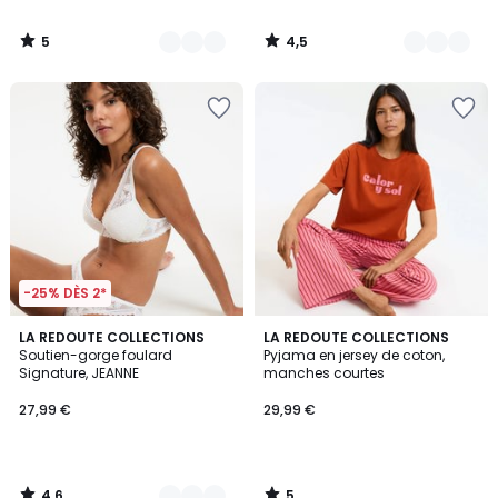
5
4,5
/
/
5
5
-25% DÈS 2*
4,6
5
3
LA REDOUTE COLLECTIONS
LA REDOUTE COLLECTIONS
/ 5
/
Soutien-gorge foulard
Pyjama en jersey de coton,
Couleurs
5
Signature, JEANNE
manches courtes
27,99 €
29,99 €
4,6
5