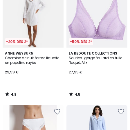
-20% DÈS 2*
-50% DÈS 2*
4,8
4,5
ANNE WEYBURN
LA REDOUTE COLLECTIONS
/ 5
/ 5
Chemise de nuit forme liquette
Soutien-gorge foulard en tulle
en popeline rayée
floqué, Alix
29,99 €
27,99 €
4,8
4,5
/
/
5
5