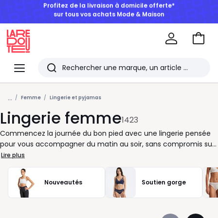
BONS PLANS | Jusqu'à -50% dès 2 articles*
Aller
au
La
panie
Redoute
Menu
Rechercher
Les
...
derniers
Femme
Lingerie et pyjamas
Lingerie femme
articles
1423
consultés
Commencez la journée du bon pied avec une lingerie pensée
pour vous accompagner du matin au soir, sans compromis sur
le confort. Chez La Redoute, chaque pièce est choisie pour
Lire plus
s’adapter à votre rythme, à vos envies et à votre silhouette.
Que vous préfériez la discrétion d’un soutien-gorge en
Nouveautés
Soutien gorge
microfibre, la finesse d’un tulle délicat ou la douceur d’un coton
bien coupé, notre collection vous offre un large choix de
modèles adaptés à toutes les tailles et à toutes les