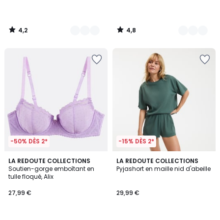
4,2
4,8
/
/
5
5
-50% DÈS 2*
-15% DÈS 2*
4,2
4,6
LA REDOUTE COLLECTIONS
2
LA REDOUTE COLLECTIONS
/ 5
/ 5
Soutien-gorge emboîtant en
Pyjashort en maille nid d'abeille
Couleurs
tulle floqué, Alix
27,99 €
29,99 €