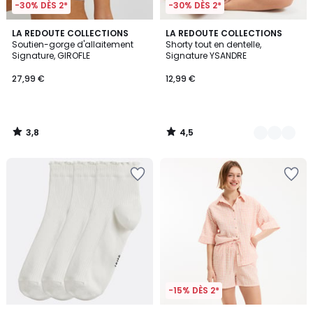
-30% DÈS 2*
-30% DÈS 2*
3,8
4,5
LA REDOUTE COLLECTIONS
2
LA REDOUTE COLLECTIONS
/ 5
/ 5
Soutien-gorge d'allaitement
Shorty tout en dentelle,
Couleurs
Signature, GIROFLE
Signature YSANDRE
27,99 €
12,99 €
3,8
4,5
/
/
5
5
-15% DÈS 2*