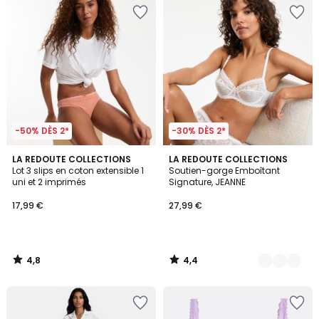
-50% DÈS 2*
-30% DÈS 2*
4,8
4,4
LA REDOUTE COLLECTIONS
5
LA REDOUTE COLLECTIONS
/ 5
/ 5
Lot 3 slips en coton extensible 1
Soutien-gorge Emboîtant
Couleurs
uni et 2 imprimés
Signature, JEANNE
17,99 €
27,99 €
4,8
4,4
/
/
5
5