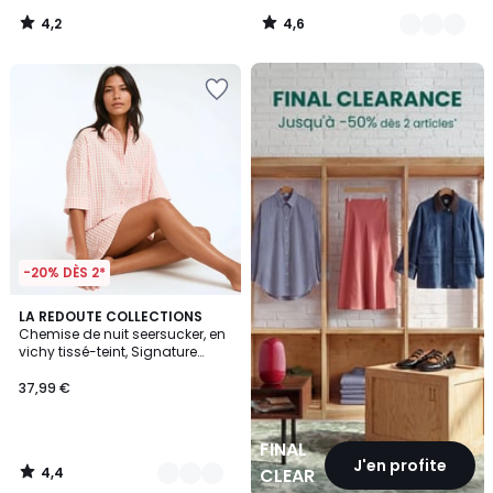
4,2
4,6
/
/
5
5
FINAL
CLEARANCE
-20% DÈS 2*
4,4
2
LA REDOUTE COLLECTIONS
/ 5
Chemise de nuit seersucker, en
Couleurs
vichy tissé-teint, Signature
AIMÉE
37,99 €
FINAL
J'en profite
4,4
CLEARANCE
/