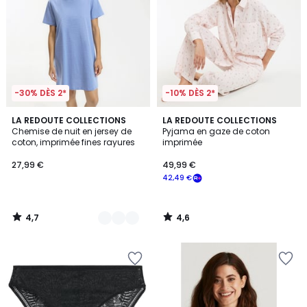
-30% DÈS 2*
-10% DÈS 2*
4,7
4,6
2
LA REDOUTE COLLECTIONS
LA REDOUTE COLLECTIONS
/ 5
/ 5
Chemise de nuit en jersey de
Pyjama en gaze de coton
Couleurs
coton, imprimée fines rayures
imprimée
27,99 €
49,99 €
42,49 €
4,7
4,6
/
/
5
5