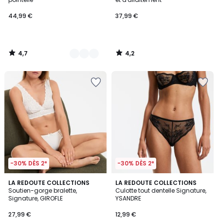
44,99 €
37,99 €
4,7
4,2
/
/
5
5
-30% DÈS 2*
-30% DÈS 2*
4,5
4
2
LA REDOUTE COLLECTIONS
2
LA REDOUTE COLLECTIONS
/ 5
/
Soutien-gorge bralette,
Culotte tout dentelle Signature,
Couleurs
Couleurs
5
Signature, GIROFLE
YSANDRE
27,99 €
12,99 €