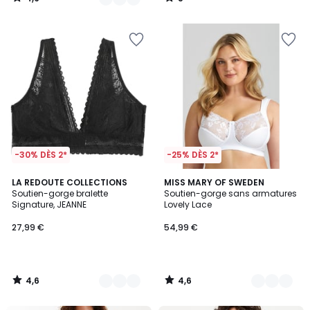
/
/
5
5
-30% DÈS 2*
-25% DÈS 2*
4,6
4,6
3
LA REDOUTE COLLECTIONS
5
MISS MARY OF SWEDEN
/ 5
/ 5
Soutien-gorge bralette
Soutien-gorge sans armatures
Couleurs
Couleurs
Signature, JEANNE
Lovely Lace
27,99 €
54,99 €
4,6
4,6
/
/
5
5