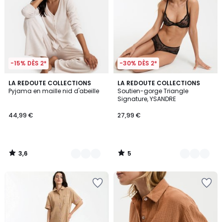
-15% DÈS 2*
-30% DÈS 2*
3,6
5
2
LA REDOUTE COLLECTIONS
2
LA REDOUTE COLLECTIONS
/ 5
/
Pyjama en maille nid d'abeille
Soutien-gorge Triangle
Couleurs
Couleurs
5
Signature, YSANDRE
44,99 €
27,99 €
3,6
5
/
/
5
5