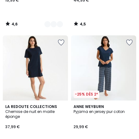
19,99 €
44,99 €
4,6
4,5
/
/
5
5
-25% DÈS 2*
5
4,5
2
LA REDOUTE COLLECTIONS
3
ANNE WEYBURN
/
/ 5
Chemise de nuit en maille
Pyjama en jersey pur coton
Couleurs
Couleurs
5
éponge
37,99 €
29,99 €