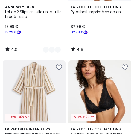
4,3
4,5
5
ANNE WEYBURN
LA REDOUTE COLLECTIONS
/ 5
/ 5
Lot de 2 Slips en tulle uni et tulle
Pyjashort imprimé en coton
Couleurs
brodé Lyssa
17,99 €
37,99 €
15,29 €
32,29 €
4,3
4,5
/
/
5
5
-50% DÈS 2*
-20% DÈS 2*
3,9
4,5
LA REDOUTE INTERIEURS
3
LA REDOUTE COLLECTIONS
/ 5
/ 5
Peignoir kimono voile de coton,
Soutien-gorge foulard sans