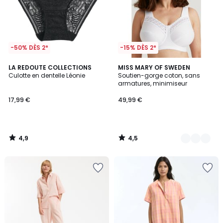
-50% DÈS 2*
-15% DÈS 2*
4,9
4,5
LA REDOUTE COLLECTIONS
6
MISS MARY OF SWEDEN
/ 5
/ 5
Culotte en dentelle Léonie
Soutien-gorge coton, sans
Couleurs
armatures, minimiseur
17,99 €
49,99 €
4,9
4,5
/
/
5
5