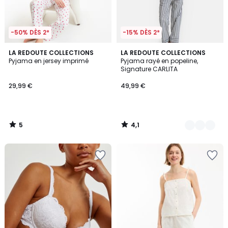
-50% DÈS 2*
-15% DÈS 2*
5
4,1
LA REDOUTE COLLECTIONS
2
LA REDOUTE COLLECTIONS
/
/ 5
Pyjama en jersey imprimé
Pyjama rayé en popeline,
Couleurs
5
Signature CARLITA
29,99 €
49,99 €
5
4,1
/
/
5
5