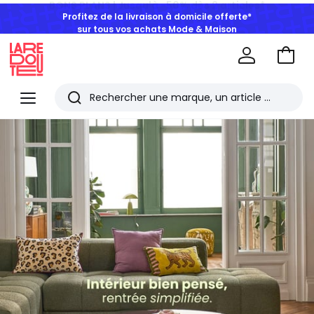
Profitez de la livraison à domicile offerte*
sur tous vos achats Mode & Maison
Aller
au
La
panie
Redoute
Menu
Rechercher
Les
Back
to
derniers
school
articles
consultés