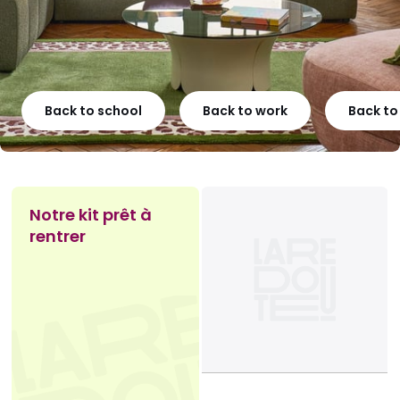
Back to school
Back to work
Back t
Notre kit prêt à
rentrer