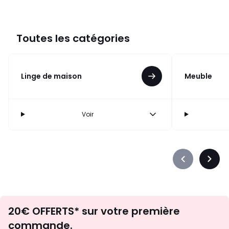
Toutes les catégories
Linge de maison
Meuble
Voir
Précédent
Suiva
-
-
défiler
défile
à
à
Envie
gauche
droit
20€ OFFERTS* sur votre première
d'inspirations
commande.
et