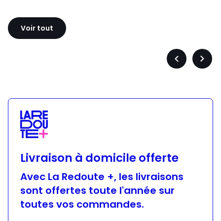
Sloggi
Adidas
Voir tout
Précédent
Suiva
-
-
défiler
défile
à
à
gauche
droit
Livraison à domicile offerte
Avec La Redoute +, les livraisons
sont offertes toute l'année sur
toutes vos commandes.