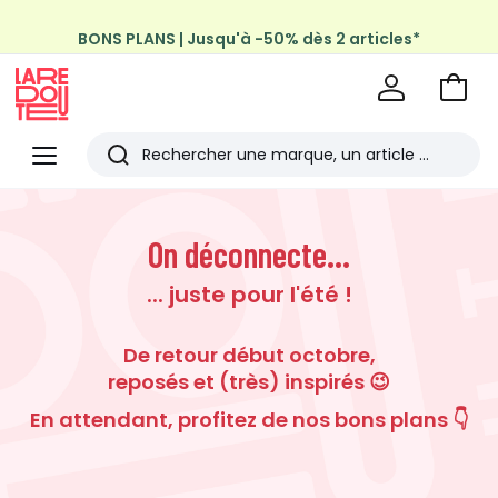
BONS PLANS | Jusqu'à -50% dès 2 articles*
Profitez de la livraison à domicile offerte*
sur tous vos achats Mode & Maison
Aller
au
La
panie
Redoute
Menu
Rechercher
Les
derniers
On déconnecte...
articles
... juste pour l'été !
consultés
De retour début octobre,
reposés et (très) inspirés 😉
En attendant, profitez de nos bons plans 👇