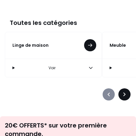
Toutes les catégories
Linge de maison
Meuble
Voir
Précédent
Suiva
-
-
défiler
défile
à
à
Envie
gauche
droit
20€ OFFERTS* sur votre première
d'inspirations
commande.
et