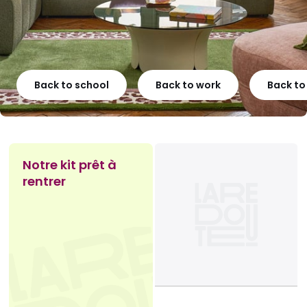
Back to school
Back to work
Back t
Notre kit prêt à
rentrer