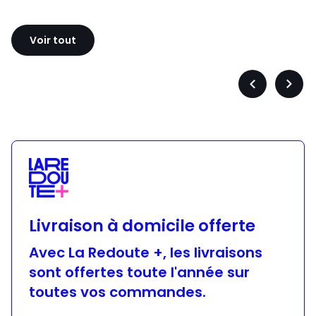
Sloggi
Adidas
Voir tout
Précédent
Suiva
-
-
défiler
défile
à
à
gauche
droit
Livraison à domicile offerte
Avec La Redoute +, les livraisons
sont offertes toute l'année sur
toutes vos commandes.