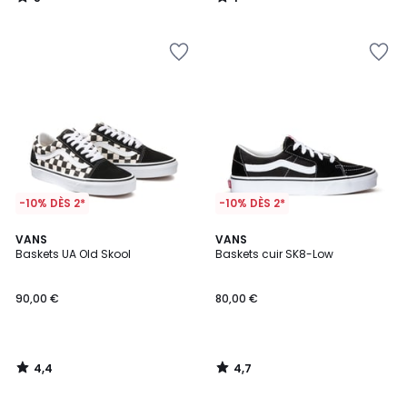
/
/
5
5
-10% DÈS 2*
-10% DÈS 2*
4,4
4,7
VANS
VANS
/ 5
/ 5
Baskets UA Old Skool
Baskets cuir SK8-Low
90,00 €
80,00 €
4,4
4,7
/
/
5
5