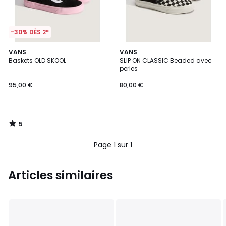
-30% DÈS 2*
5
VANS
VANS
/
Baskets OLD SKOOL
SLIP ON CLASSIC Beaded avec
5
perles
95,00 €
80,00 €
5
/
5
Page 1 sur 1
Articles similaires