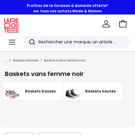
Profitez de la livraison à domicile offerte*
sur tous vos achats Mode & Maison
Aller
au
La
panie
Redoute
Menu
Rechercher
Les
...
derniers
Baskets basses
Baskets vans femme noir
articles
Baskets vans femme noir
consultés
Baskets basses
Baskets hautes