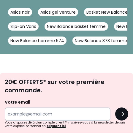
Asics noir
Asics gel venture
Basket New Balance 
Slip-on Vans
New Balance basket femme
New Bal
New Balance homme 574
New Balance 373 femme
Envie
20€ OFFERTS* sur votre première
d'inspirations
commande.
et
de
Votre email
surprises?
OK
!
Vous disposez déjà d'un compte client ? Inscrivez-vous à la newsletter depuis
votre espace personnel en
cliquant ici