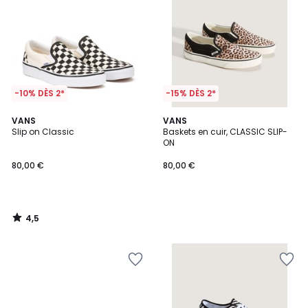
-10% DÈS 2*
-15% DÈS 2*
4,5
VANS
VANS
/ 5
Slip on Classic
Baskets en cuir, CLASSIC SLIP-
ON
80,00 €
80,00 €
4,5
/
5