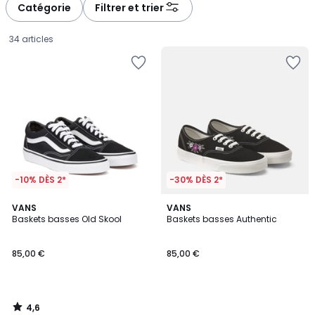
Catégorie
Filtrer et trier
34 articles
-10% DÈS 2*
-30% DÈS 2*
4,6
VANS
VANS
/ 5
Baskets basses Old Skool
Baskets basses Authentic
85,00
85,00 €
85,00 €
€.
4,6
/