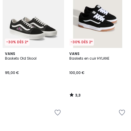
-30% DÈS 2*
-30% DÈS 2*
3,3
VANS
VANS
/ 5
Baskets Old Skool
Baskets en cuir HYLANE
95,00 €
100,00 €
3,3
/
5