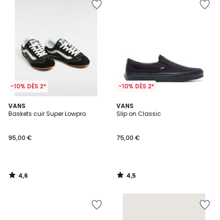
-10% DÈS 2*
-10% DÈS 2*
4,6
4,5
VANS
VANS
/ 5
/ 5
Baskets cuir Super Lowpro
Slip on Classic
95,00 €
75,00 €
4,6
4,5
/
/
5
5