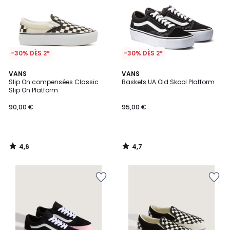
-30% DÈS 2*
-30% DÈS 2*
4,6
4,7
VANS
VANS
/ 5
/ 5
Slip On compensées Classic
Baskets UA Old Skool Platform
Slip On Platform
90,00 €
95,00 €
4,6
4,7
/
/
5
5