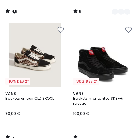
4,5
5
/
/
5
5
-10% DÈS 2*
-30% DÈS 2*
5
1
VANS
VANS
/
/
Baskets en cuir OLD SKOOL
Baskets montantes SK8-Hi
5
5
reissue
90,00 €
100,00 €
5
1