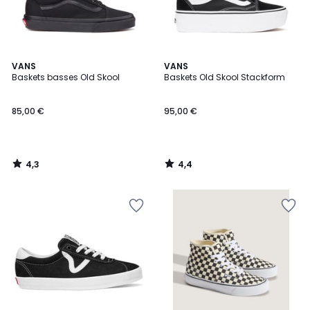
4,3
4,4
VANS
VANS
/ 5
/ 5
Baskets basses Old Skool
Baskets Old Skool Stackform
85,00 €
95,00 €
4,3
4,4
/
/
5
5