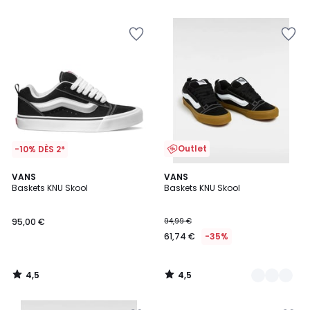
5
Outlet
-10% DÈS 2*
4,5
4,5
VANS
2
VANS
/ 5
/ 5
Baskets KNU Skool
Baskets KNU Skool
Couleurs
95,00 €
94,99 €
61,74 €
-35%
4,5
4,5
/
/
5
5