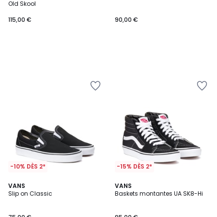
Old Skool
115,00 €
90,00 €
-10% DÈS 2*
-15% DÈS 2*
4,3
4,5
VANS
VANS
/ 5
/ 5
Slip on Classic
Baskets montantes UA SK8-Hi