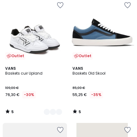
Outlet
Outlet
5
5
2
VANS
VANS
/
/
Baskets cuir Upland
Baskets Old Skool
Couleurs
5
5
109,00 €
85,00 €
76,30 €
-30%
55,25 €
-35%
5
5
/
/
5
5