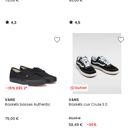
75,00 €
95,00 €
4,3
4,5
/
/
5
5
Outlet
-15% DÈS 2*
4,5
5
VANS
2
VANS
/ 5
/
Baskets basses Authentic
Baskets cuir Cruze 3.0
Couleurs
5
75,00 €
89,99 €
58,49 €
-35%