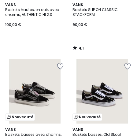
4,1
VANS
VANS
/ 5
Baskets hautes, en cuir, avec
Baskets SLIP ON CLASSIC
charms, AUTHENTIC HI 2.0
STACKFORM
100,00 €
90,00 €
4,1
/
5
Nouveauté
Nouveauté
VANS
VANS
Baskets basses avec charms,
Baskets basses, Old Skool