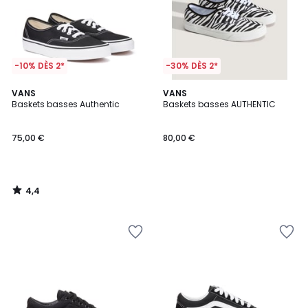
-10% DÈS 2*
-30% DÈS 2*
4,4
VANS
VANS
/ 5
Baskets basses Authentic
Baskets basses AUTHENTIC
75,00 €
80,00 €
4,4
/
5