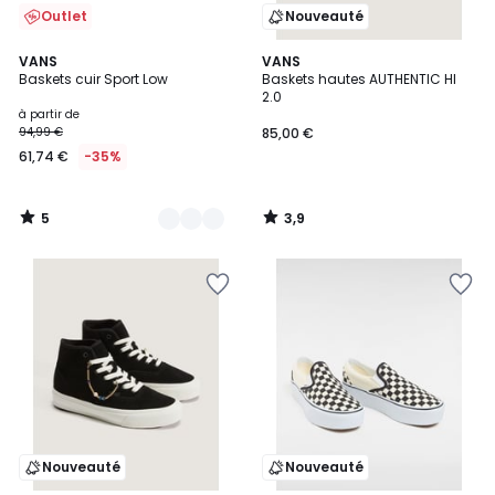
Outlet
Nouveauté
5
3,9
4
VANS
VANS
/
/ 5
Baskets cuir Sport Low
Baskets hautes AUTHENTIC HI
Couleurs
5
2.0
à partir de
94,99 €
85,00 €
61,74 €
-35%
5
3,9
/
/
5
5
Nouveauté
Nouveauté