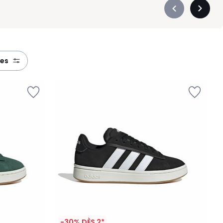
Précédent
Suivan
-
-
défiler
défiler
à
à
gauche
droite
res
-30% DÈS 2*