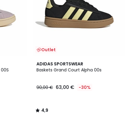
Outlet
4,9
ADIDAS SPORTSWEAR
/ 5
 00S
Baskets Grand Court Alpha 00s
63,00 €
90,00 €
-30%
4,9
/
5