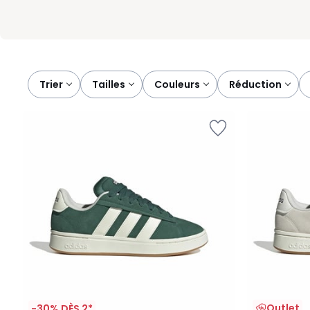
Trier
tailles
couleurs
réduction
Outlet
-30% DÈS 2*