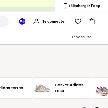
n
Télécharger l'app
Mon
Se connecter
Mon
Voir
Aller
compte
espace
ma
au
La
wishlist
panier
Espace Pro
Redoute
+
Basket Adidas
didas terrex
rose