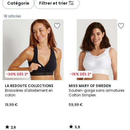
à
à
Catégorie
Filtrer et trier
gauche
droite
18 articles
-30% DÈS 2*
-15% DÈS 2*
2,6
3,9
LA REDOUTE COLLECTIONS
MISS MARY OF SWEDEN
/ 5
/ 5
Brassières d'allaitement en
Soutien-gorge sans armatures
coton
Cotton Simplex
19,99
19,99 €
59,99 €
€.
3,9
2,6
/
/