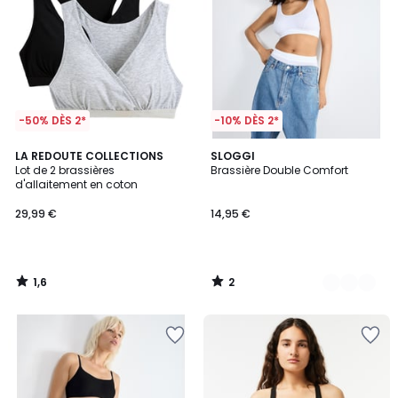
-50% DÈS 2*
-10% DÈS 2*
1,6
2
LA REDOUTE COLLECTIONS
2
SLOGGI
/
/
Lot de 2 brassières
Brassière Double Comfort
Couleurs
5
5
d'allaitement en coton
29,99 €
14,95 €
1,6
2
/
/
5
5