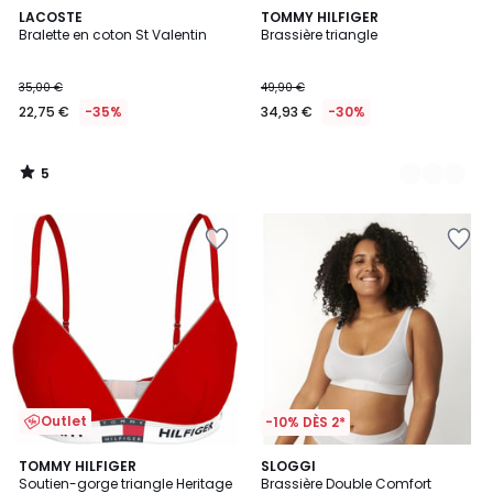
5
LACOSTE
2
TOMMY HILFIGER
/
Bralette en coton St Valentin
Brassière triangle
Couleurs
5
35,00 €
49,90 €
22,75 €
-35%
34,93 €
-30%
5
/
5
Outlet
-10% DÈS 2*
4,2
TOMMY HILFIGER
2
SLOGGI
/ 5
Soutien-gorge triangle Heritage
Brassière Double Comfort
Couleurs