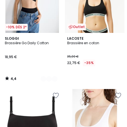
Outlet
-10% DÈS 2*
4,4
3
SLOGGI
LACOSTE
/ 5
Brassière Go Daily Cotton
Brassière en coton
Couleurs
18,95 €
35,00 €
22,75 €
-35%
4,4
/
5