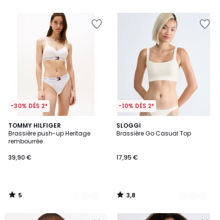
5
5
-30% DÈS 2*
-10% DÈS 2*
5
3,8
3
TOMMY HILFIGER
2
SLOGGI
/
/ 5
Brassière push-up Heritage
Brassière Go Casual Top
Couleurs
Couleurs
5
rembourrée
39,90 €
17,95 €
5
3,8
/
/
5
5