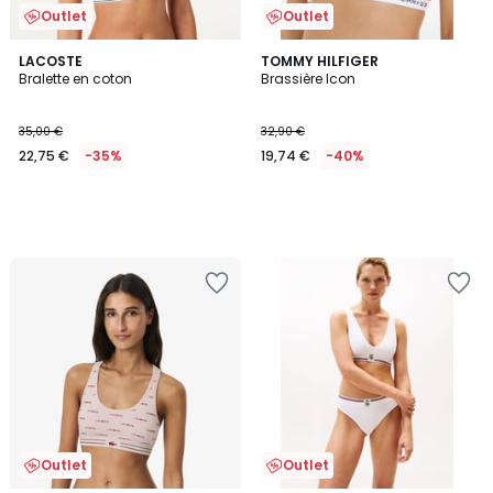
Outlet
Outlet
LACOSTE
TOMMY HILFIGER
Bralette en coton
Brassière Icon
35,00 €
32,90 €
22,75 €
-35%
19,74 €
-40%
Outlet
Outlet