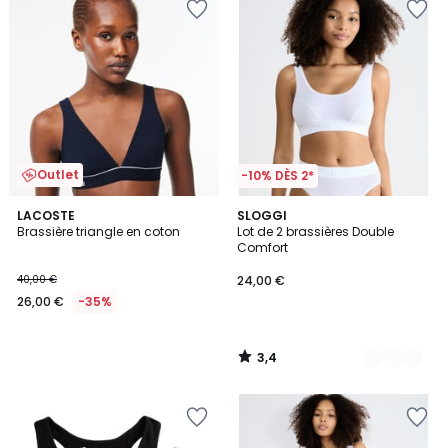
Outlet
-10% DÈS 2*
3,4
LACOSTE
2
SLOGGI
/ 5
Brassière triangle en coton
Lot de 2 brassières Double
Couleurs
Comfort
40,00 €
24,00 €
26,00 €
-35%
3,4
/
5