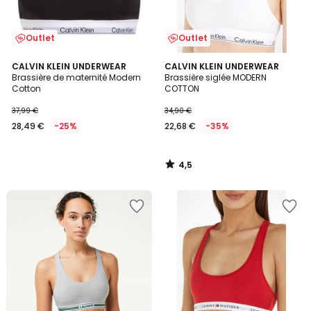
Outlet
Outlet
4,5
CALVIN KLEIN UNDERWEAR
CALVIN KLEIN UNDERWEAR
/ 5
Brassière de maternité Modern
Brassière siglée MODERN
Cotton
COTTON
37,99 €
34,90 €
28,49 €
-25%
22,68 €
-35%
4,5
/
5