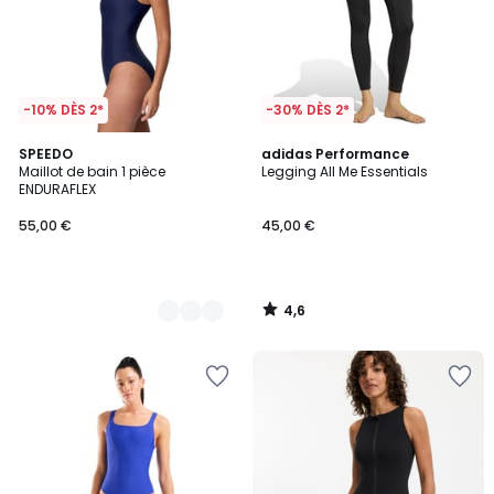
-10% DÈS 2*
-30% DÈS 2*
4,6
2
SPEEDO
adidas Performance
/ 5
Maillot de bain 1 pièce
Legging All Me Essentials
Couleurs
ENDURAFLEX
55,00 €
45,00 €
4,6
/
5