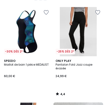
/
/
5
5
-30% DÈS 2*
-25% DÈS 2*
4,4
SPEEDO
ONLY PLAY
/ 5
Maillot de bain 1 pièce MEDALIST
Pantalon Fold Jazz coupe
évasée
60,00 €
24,99 €
4,4
/
5
FINAL