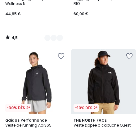
Couleurs
Wellness N
RIO
44,95 €
60,00 €
4,5
/
5
-30% DÈS 2*
-10% DÈS 2*
4,8
4,5
adidas Performance
THE NORTH FACE
/ 5
/ 5
Veste de running Adi365
Veste zippée à capuche Quest