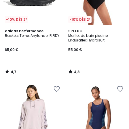
-10% DÈS 2*
-10% DÈS 2*
4,7
4,3
adidas Performance
SPEEDO
/ 5
/ 5
Baskets Terrex Anylander R.RDY
Maillot de bain piscine
Enduraflex Hydrasuit
85,00 €
55,00 €
4,7
4,3
/
/
5
5