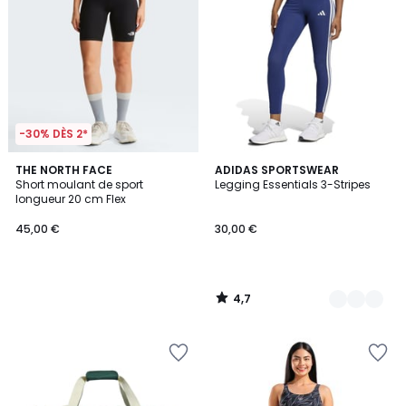
-30% DÈS 2*
4,7
THE NORTH FACE
3
ADIDAS SPORTSWEAR
/ 5
Short moulant de sport
Legging Essentials 3-Stripes
Couleurs
longueur 20 cm Flex
45,00 €
30,00 €
4,7
/
5