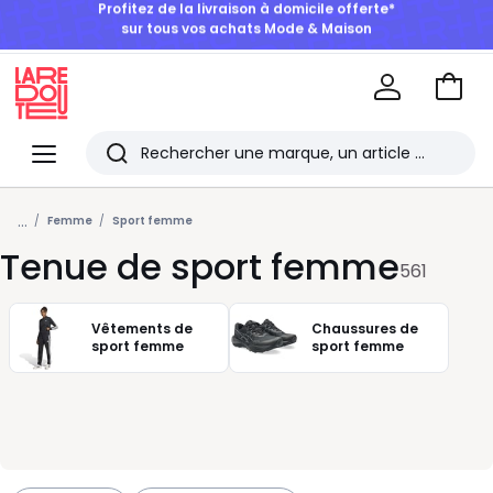
BONS PLANS | Jusqu'à -50% dès 2 articles*
Aller
au
La
panie
Redoute
Menu
Rechercher
Les
...
derniers
Femme
Sport femme
Tenue de sport femme
articles
561
consultés
Vêtements de
Chaussures de
sport femme
sport femme