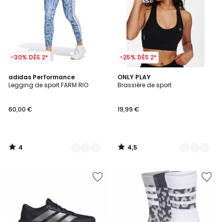
-30% DÈS 2*
-25% DÈS 2*
4
4,5
2
adidas Performance
3
ONLY PLAY
/
/ 5
Legging de sport FARM RIO
Brassière de sport
Couleurs
Couleurs
5
60,00 €
19,99 €
4
4,5
/
/
5
5