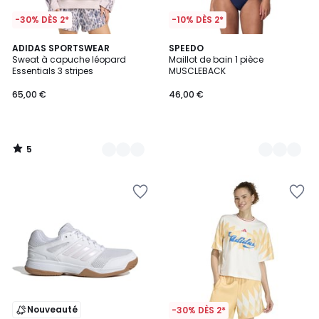
-30% DÈS 2*
-10% DÈS 2*
5
2
ADIDAS SPORTSWEAR
2
SPEEDO
/
Sweat à capuche léopard
Maillot de bain 1 pièce
Couleurs
Couleurs
5
Essentials 3 stripes
MUSCLEBACK
65,00 €
46,00 €
5
/
5
Nouveauté
-30% DÈS 2*