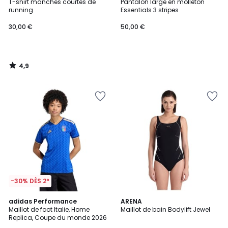
/ 5
T-shirt manches courtes de
Pantalon large en molleton
running
Essentials 3 stripes
30,00 €
50,00 €
4,9
/
5
-30% DÈS 2*
5
4,7
adidas Performance
ARENA
/
/ 5
Maillot de foot Italie, Home
Maillot de bain Bodylift Jewel
5
Replica, Coupe du monde 2026