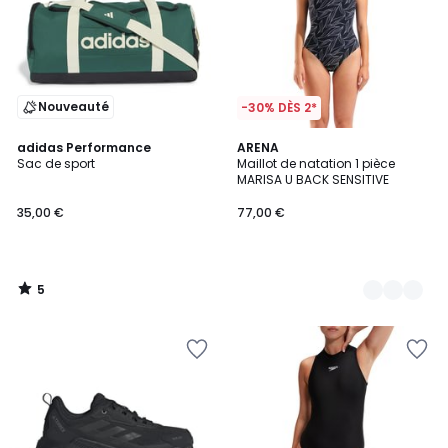
Nouveauté
-30% DÈS 2*
5
adidas Performance
2
ARENA
/
Sac de sport
Maillot de natation 1 pièce
Couleurs
5
MARISA U BACK SENSITIVE
35,00 €
77,00 €
5
/
5