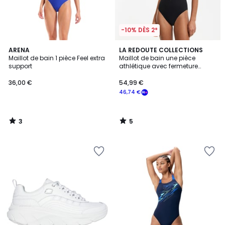
-10% DÈS 2*
3
5
ARENA
LA REDOUTE COLLECTIONS
/
/
Maillot de bain 1 pièce Feel extra
Maillot de bain une pièce
5
5
support
athlétique avec fermeture
zippée
36,00 €
54,99 €
46,74 €
3
5
/
/
5
5