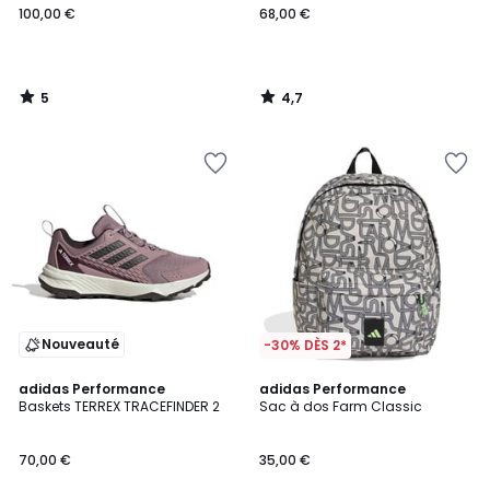
100,00 €
68,00 €
5
4,7
/
/
5
5
Nouveauté
-30% DÈS 2*
4,7
5
adidas Performance
adidas Performance
/ 5
/
Baskets TERREX TRACEFINDER 2
Sac à dos Farm Classic
5
70,00 €
35,00 €