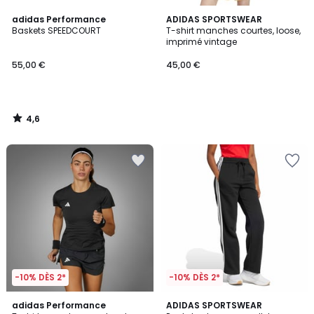
4,6
adidas Performance
ADIDAS SPORTSWEAR
/ 5
Baskets SPEEDCOURT
T-shirt manches courtes, loose,
imprimé vintage
55,00 €
45,00 €
4,6
/
5
-10% DÈS 2*
-10% DÈS 2*
4,9
adidas Performance
ADIDAS SPORTSWEAR