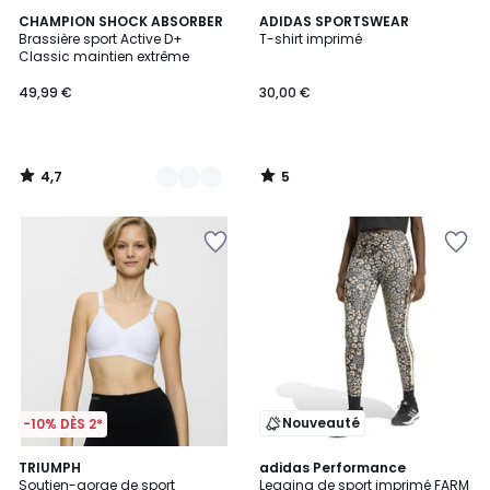
4,7
5
4
CHAMPION SHOCK ABSORBER
ADIDAS SPORTSWEAR
/ 5
/
Brassière sport Active D+
T-shirt imprimé
Couleurs
5
Classic maintien extrême
49,99 €
30,00 €
4,7
5
/
/
5
5
Nouveauté
-10% DÈS 2*
4,5
3
TRIUMPH
adidas Performance
/ 5
Soutien-gorge de sport
Legging de sport imprimé FARM