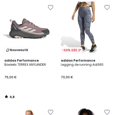
Nouveauté
-30% DÈS 2*
4,8
adidas Performance
adidas Performance
/ 5
Baskets TERREX ANYLANDER
Legging de running Adi365
75,00 €
70,00 €
4,8
/
5