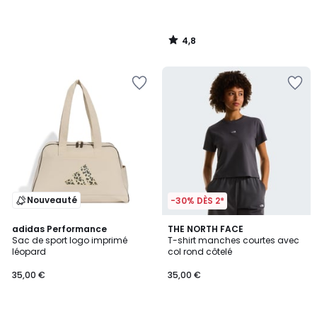
4,8
/
5
Nouveauté
-30% DÈS 2*
4
adidas Performance
THE NORTH FACE
/
Sac de sport logo imprimé
T-shirt manches courtes avec
5
léopard
col rond côtelé
35,00 €
35,00 €