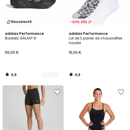
Nouveauté
-30% DÈS 2*
4,9
4,9
2
adidas Performance
adidas Performance
/ 5
/ 5
Baskets GALAXY 8
Lot de 3 paires de chaussettes
Couleurs
hautes
55,00 €
15,00 €
4,9
4,9
/
/
5
5