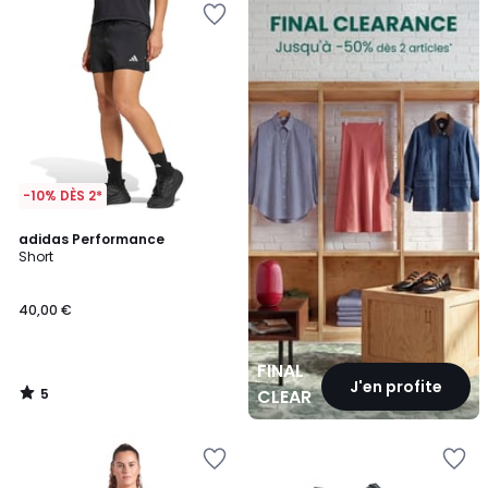
CLEARANCE
-10% DÈS 2*
5
adidas Performance
/
Short
5
40,00 €
FINAL
J'en profite
5
CLEARANCE
/
5