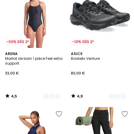
-30% DÈS 2*
-10% DÈS 2*
4,5
4,9
2
ARENA
2
ASICS
/ 5
/ 5
Maillot de bain 1 pièce Feel extra
Baskets Venture
Couleurs
Couleurs
support
33,00 €
80,00 €
4,5
4,9
/
/
5
5