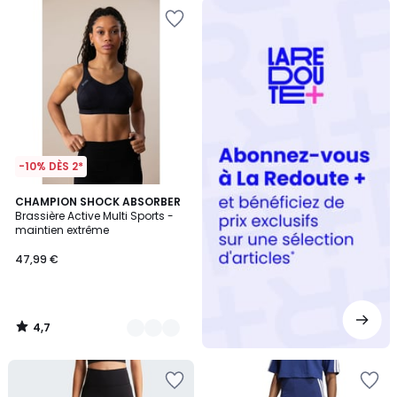
Redoute
+
-10% DÈS 2*
4,7
2
CHAMPION SHOCK ABSORBER
/ 5
Brassière Active Multi Sports -
Couleurs
maintien extrême
47,99 €
4,7
/
5