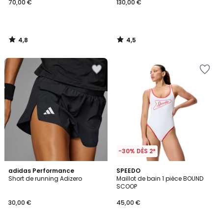
70,00 €
130,00 €
4,8
4,5
/
/
5
5
-30% DÈS 2*
4,9
adidas Performance
SPEEDO
/ 5
Short de running Adizero
Maillot de bain 1 pièce BOUND
SCOOP
30,00 €
45,00 €