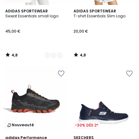
4,8
4,8
2
ADIDAS SPORTSWEAR
ADIDAS SPORTSWEAR
/ 5
/ 5
Sweat Essentials small logo
T-shirt Essentials Slim Logo
Couleurs
45,00 €
20,00 €
4,8
4,8
/
/
5
5
Nouveauté
-30% DÈS 2*
4,6
adidas Performance
SKECHERS