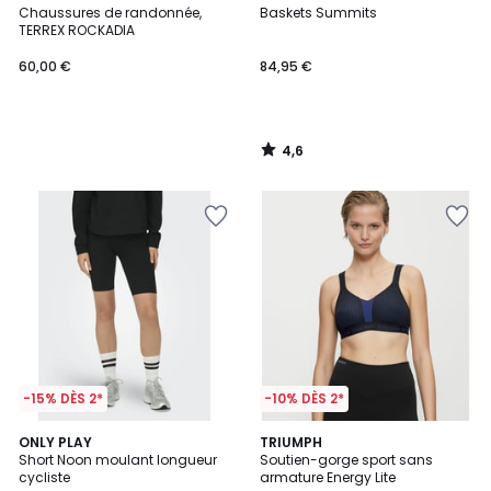
/ 5
Chaussures de randonnée,
Baskets Summits
TERREX ROCKADIA
60,00 €
84,95 €
4,6
/
5
-15% DÈS 2*
-10% DÈS 2*
5
4,6
ONLY PLAY
2
TRIUMPH
/
/ 5
Short Noon moulant longueur
Soutien-gorge sport sans
Couleurs
5
cycliste
armature Energy Lite