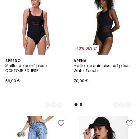
-10% DÈS 2*
5
2
SPEEDO
2
ARENA
/
Maillot de bain 1 pièce
Maillot de bain piscine 1 pièce
Couleurs
Couleurs
5
CONTOUR ECLIPSE
Water Touch
66,00 €
70,00 €
5
/
5