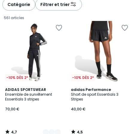
Catégorie
Filtrer et trier
561 articles
-10% DÈS 2*
-10% DÈS 2*
4,7
4,5
3
ADIDAS SPORTSWEAR
adidas Performance
/ 5
/ 5
Ensemble de survêtement
Short de sport Essentials 3
Couleurs
Essentials 3 stripes
Stripes
70,00
70,00 €
40,00 €
€.
4,7
4,5