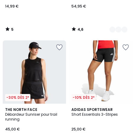
14,99 €
54,95 €
5
4,6
/
/
5
5
-30% DÈS 2*
-10% DÈS 2*
4,8
THE NORTH FACE
ADIDAS SPORTSWEAR
/ 5
Débardeur Sunriser pour trail
Short Essentials 3-Stripes
running
45,00 €
25,00 €