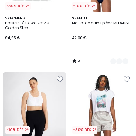
-30% DÈS 2*
-10% DÈS 2*
4
SKECHERS
3
SPEEDO
/
Baskets D'Lux Walker 2.0 -
Maillot de bain 1 pièce MEDALIST
Couleurs
5
Golden Step
94,95 €
42,00 €
4
/
5
-10% DÈS 2*
-30% DÈS 2*