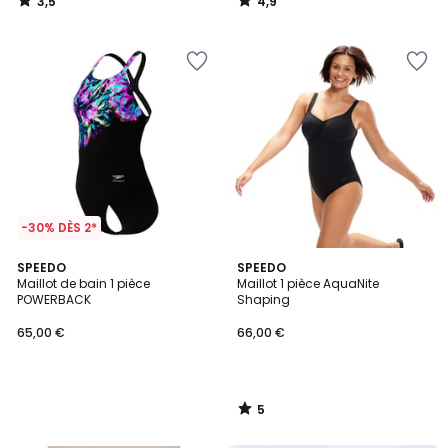
3,5
4,9
/
/
5
5
-30% DÈS 2*
5
SPEEDO
SPEEDO
/
Maillot de bain 1 pièce
Maillot 1 pièce AquaNite
5
POWERBACK
Shaping
65,00 €
66,00 €
5
/
5