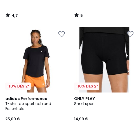
4,7
5
/
/
5
5
-10% DÈS 2*
-10% DÈS 2*
4,7
4,5
adidas Performance
ONLY PLAY
/ 5
/ 5
T-shirt de sport col rond
Short sport
Essentials
25,00 €
14,99 €