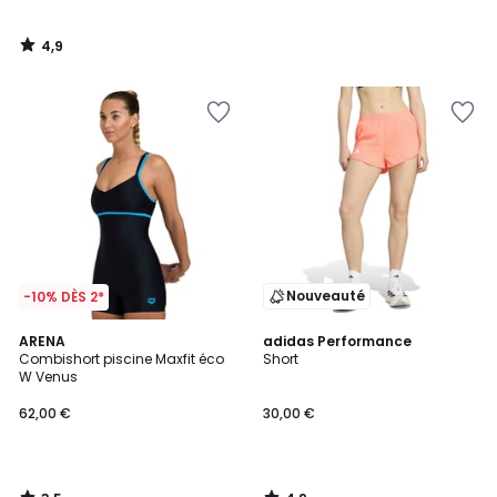
4,9
/
5
Nouveauté
-10% DÈS 2*
3,5
4,9
ARENA
adidas Performance
/ 5
/ 5
Combishort piscine Maxfit éco
Short
W Venus
62,00 €
30,00 €