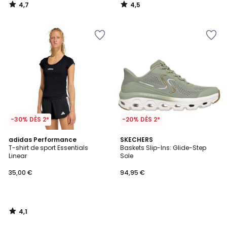
4,7
4,5
/
/
5
5
-30% DÈS 2*
-20% DÈS 2*
4,1
adidas Performance
SKECHERS
/ 5
T-shirt de sport Essentials
Baskets Slip-Ins: Glide-Step
Linear
Sole
35,00 €
94,95 €
4,1
/
5