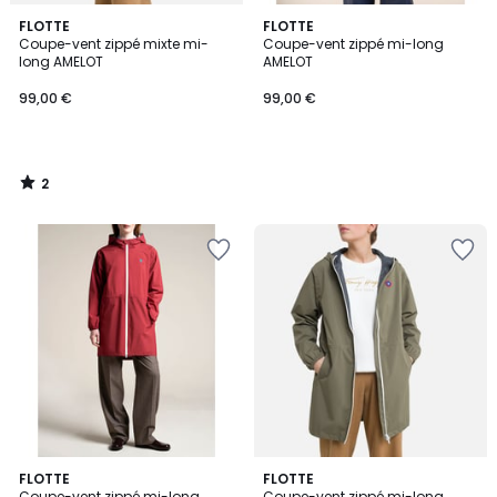
2
FLOTTE
FLOTTE
/
Coupe-vent zippé mixte mi-
Coupe-vent zippé mi-long
5
long AMELOT
AMELOT
99,00 €
99,00 €
2
/
5
5
2
FLOTTE
FLOTTE
/
Coupe-vent zippé mi-long
Coupe-vent zippé mi-long