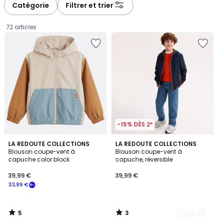
à
à
Catégorie
Filtrer et trier
gauche
droite
72 articles
-15% DÈS 2*
5
3
LA REDOUTE COLLECTIONS
2
LA REDOUTE COLLECTIONS
/
/
Blouson coupe-vent à
Blouson coupe-vent à
Couleurs
5
5
capuche color block
capuche, réversible
39,99
39,99 €
39,99 €
€
33,99 €
souscrivez
à
notre
5
3
programme
/
/