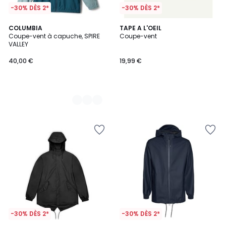
-30% DÈS 2*
-30% DÈS 2*
2
COLUMBIA
TAPE A L'OEIL
Coupe-vent à capuche, SPIRE
Coupe-vent
Couleurs
VALLEY
40,00 €
19,99 €
-30% DÈS 2*
-30% DÈS 2*