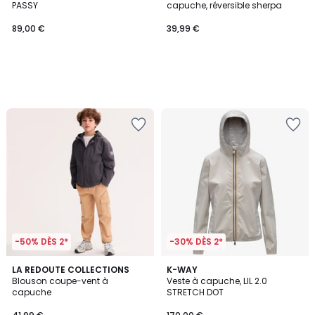
PASSY
capuche, réversible sherpa
89,00 €
39,99 €
-50% DÈS 2*
-30% DÈS 2*
LA REDOUTE COLLECTIONS
3
K-WAY
Blouson coupe-vent à
Veste à capuche, LIL 2.0
Couleurs
capuche
STRETCH DOT