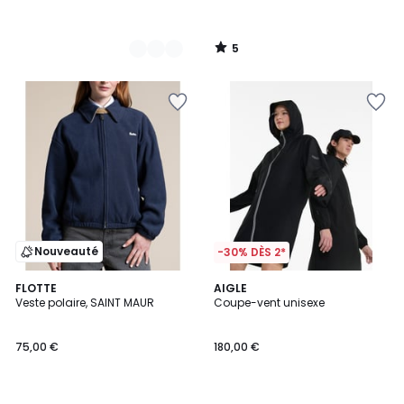
5
/
5
Nouveauté
-30% DÈS 2*
2
FLOTTE
AIGLE
Veste polaire, SAINT MAUR
Coupe-vent unisexe
Couleurs
75,00 €
180,00 €