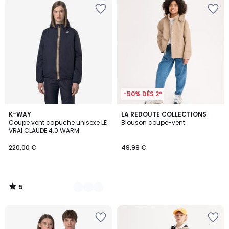
-50% DÈS 2*
5
3
K-WAY
LA REDOUTE COLLECTIONS
/
Coupe vent capuche unisexe LE
Blouson coupe-vent
Couleurs
5
VRAI CLAUDE 4.0 WARM
220,00 €
49,99 €
5
/
5