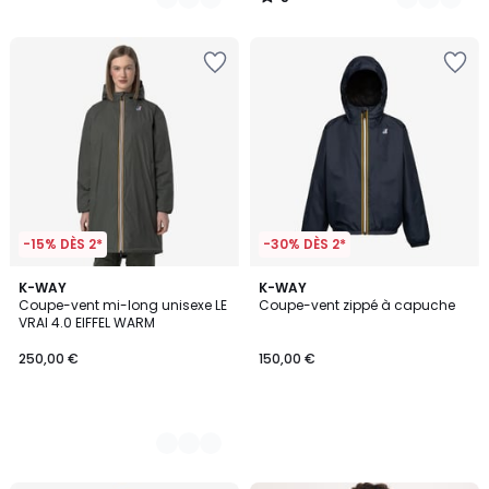
/
5
-15% DÈS 2*
-30% DÈS 2*
2
K-WAY
K-WAY
Coupe-vent mi-long unisexe LE
Coupe-vent zippé à capuche
Couleurs
VRAI 4.0 EIFFEL WARM
250,00 €
150,00 €