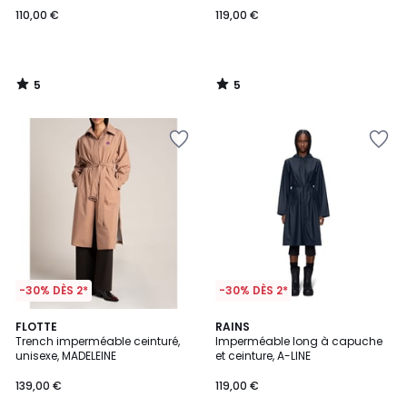
110,00 €
119,00 €
5
5
/
/
5
5
-30% DÈS 2*
-30% DÈS 2*
5
2
FLOTTE
RAINS
/
Trench imperméable ceinturé,
Imperméable long à capuche
Couleurs
5
unisexe, MADELEINE
et ceinture, A-LINE
139,00 €
119,00 €