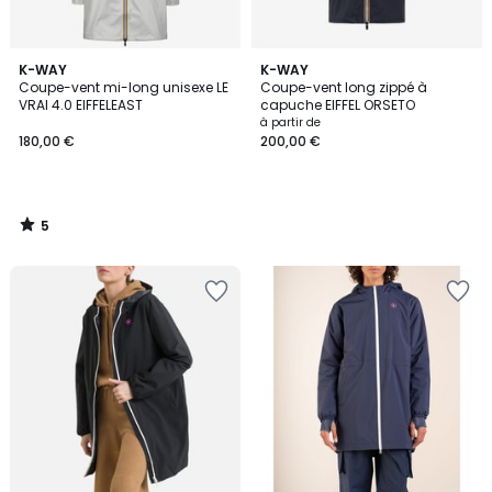
5
K-WAY
K-WAY
/
Coupe-vent mi-long unisexe LE
Coupe-vent long zippé à
5
VRAI 4.0 EIFFELEAST
capuche EIFFEL ORSETO
à partir de
180,00 €
200,00 €
5
/
5