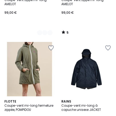
Couleurs
5
AMELOT
AMELOT
99,00 €
99,00 €
5
/
5
5
FLOTTE
RAINS
/
Coupe-vent mi-long fermeture
Coupe-vent mi-long à
5
zippée, POMPIDOU
capuche unisexe JACKET