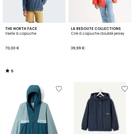
5
THE NORTH FACE
LA REDOUTE COLLECTIONS
/
Veste à capuche
Ciré à capuche doublé jersey
5
70,00 €
39,99 €
5
/
5