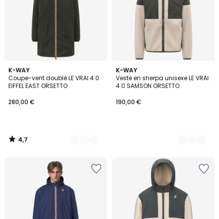
4,7
3
K-WAY
2
K-WAY
/ 5
Coupe-vent doublé LE VRAI 4.0
Veste en sherpa unisexe LE VRAI
Couleurs
Couleurs
EIFFEL EAST ORSETTO
4.0 SAMSON ORSETTO
280,00 €
190,00 €
4,7
/
5