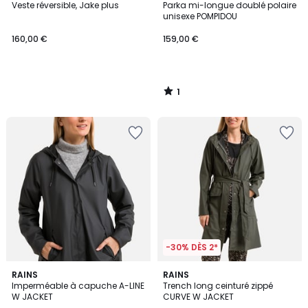
/
Veste réversible, Jake plus
Parka mi-longue doublé polaire
5
unisexe POMPIDOU
160,00 €
159,00 €
1
/
5
-30% DÈS 2*
5
5
RAINS
RAINS
/
/
Imperméable à capuche A-LINE
Trench long ceinturé zippé
5
5
W JACKET
CURVE W JACKET