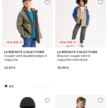
-15% DÈS 2*
-50% DÈS 2*
4,2
3
LA REDOUTE COLLECTIONS
LA REDOUTE COLLECTIONS
/ 5
Coupe-vent doublé sherpa à
Blouson coupe-vent à
Couleurs
capuche
capuche color block
42,99 €
45,99 €
4,2
/
5