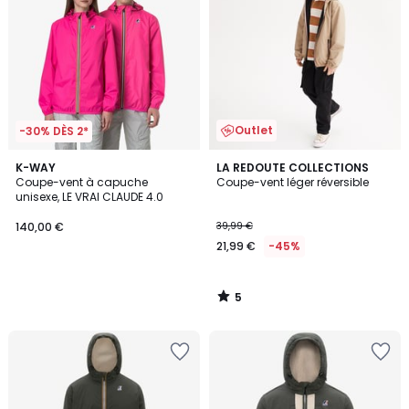
Outlet
-30% DÈS 2*
5
K-WAY
LA REDOUTE COLLECTIONS
/
Coupe-vent à capuche
Coupe-vent léger réversible
5
unisexe, LE VRAI CLAUDE 4.0
140,00 €
39,99 €
21,99 €
-45%
5
/
5