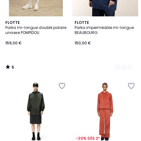
5
FLOTTE
2
FLOTTE
/
Parka mi-longue doublé polaire
Parka imperméable mi-longue
Couleurs
5
unisexe POMPIDOU
BEAUBOURG
159,00 €
150,00 €
5
/
5
-30% DÈS 2*