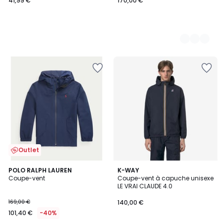
41,99 €
170,00 €
Outlet
4,1
3,8
POLO RALPH LAUREN
11
K-WAY
/ 5
/ 5
Coupe-vent
Coupe-vent à capuche unisexe
Couleurs
LE VRAI CLAUDE 4.0
169,00 €
140,00 €
101,40 €
-40%