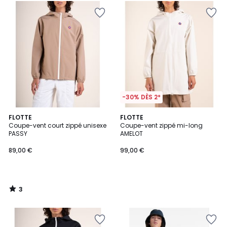
-30% DÈS 2*
3
FLOTTE
FLOTTE
/
Coupe-vent court zippé unisexe
Coupe-vent zippé mi-long
5
PASSY
AMELOT
89,00 €
99,00 €
3
/
5