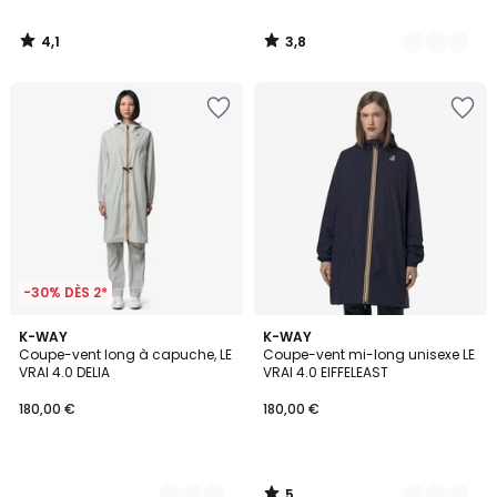
4,1
3,8
/
/
5
5
-30% DÈS 2*
5
3
K-WAY
3
K-WAY
/
Coupe-vent long à capuche, LE
Coupe-vent mi-long unisexe LE
Couleurs
Couleurs
5
VRAI 4.0 DELIA
VRAI 4.0 EIFFELEAST
180,00 €
180,00 €
5