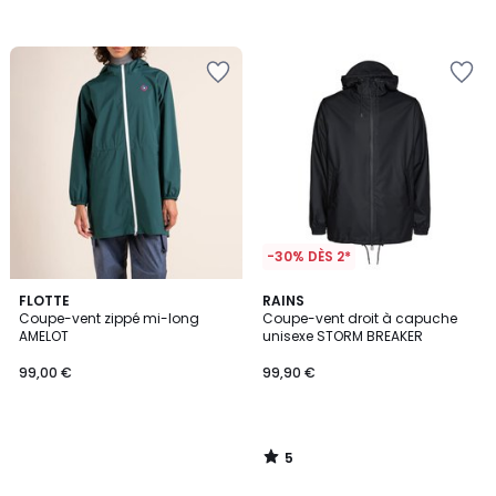
-30% DÈS 2*
5
FLOTTE
RAINS
/
Coupe-vent zippé mi-long
Coupe-vent droit à capuche
5
AMELOT
unisexe STORM BREAKER
99,00 €
99,90 €
5
/
5