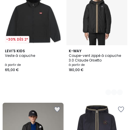
-30% DÈS 2*
LEVI'S KIDS
3
K-WAY
Veste à capuche
Coupe-vent zippé à capuche
Couleurs
3.0 Claude Orsetto
à partir de
à partir de
65,00 €
180,00 €