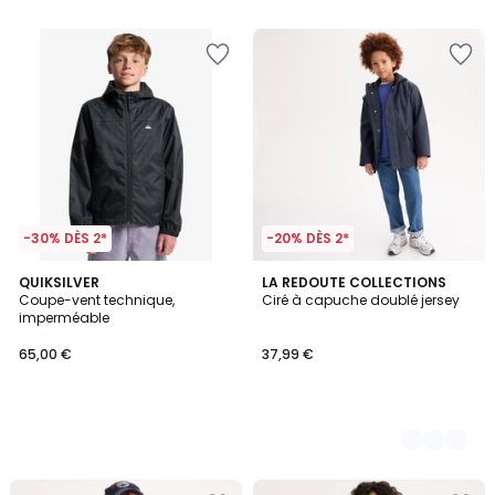
5
5
pour
payer
à
la
place
33,99
€.
-30% DÈS 2*
-20% DÈS 2*
QUIKSILVER
2
LA REDOUTE COLLECTIONS
Coupe-vent technique,
Ciré à capuche doublé jersey
Couleurs
imperméable
65,00 €
37,99 €