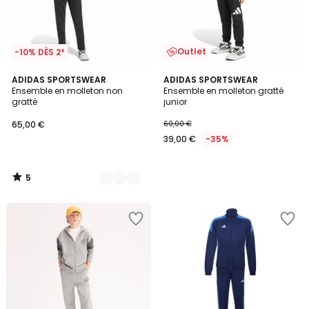
Outlet
-10% DÈS 2*
5
2
ADIDAS SPORTSWEAR
ADIDAS SPORTSWEAR
/
Ensemble en molleton non
Ensemble en molleton gratté
Couleurs
5
gratté
junior
65,00 €
60,00 €
39,00 €
-35%
5
/
5