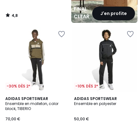
FINAL
J'en profite
4,8
CLEARANCE
/
5
-30% DÈS 2*
-10% DÈS 2*
5
4,7
ADIDAS SPORTSWEAR
ADIDAS SPORTSWEAR
/
/ 5
Ensemble en molleton, color
Ensemble en polyester
5
block, TIBERIO
70,00 €
50,00 €