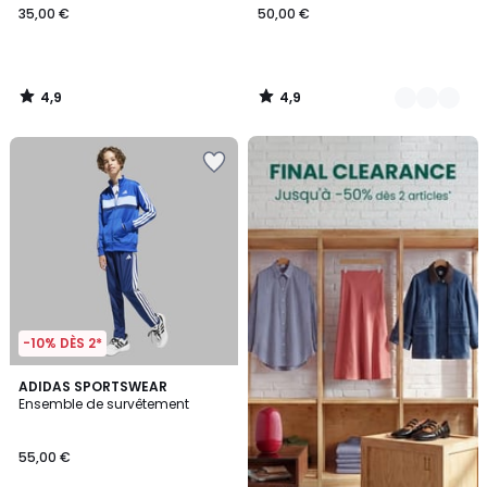
35,00 €
50,00 €
4,9
4,9
/
/
5
5
FINAL
CLEARANCE
-10% DÈS 2*
4,8
ADIDAS SPORTSWEAR
/ 5
Ensemble de survêtement
55,00 €