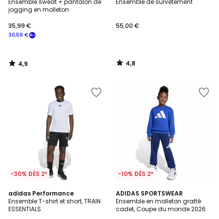
/ 5
/ 5
Ensemble sweat + pantalon de
Ensemble de survêtement
jogging en molleton
35,99
35,99 €
55,00 €
€
30,59 €
souscrivez
à
notre
4,8
4,9
programme
/
/
5
5
pour
payer
à
la
place
30,59
€.
-30% DÈS 2*
-10% DÈS 2*
4,9
4,9
adidas Performance
2
ADIDAS SPORTSWEAR
/ 5
/ 5
Ensemble T-shirt et short, TRAIN
Ensemble en molleton gratté
Couleurs
ESSENTIALS
cadet, Coupe du monde 2026