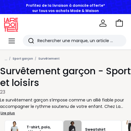
Profitez de la livraison à domicile offerte*
sur tous vos achats Mode & Maison
Aller
au
La
panie
Redoute
Menu
Rechercher
Les
...
derniers
Sport garçon
Survêtement
Survêtement garçon - Sport
articles
consultés
et loisirs
23
Le survêtement garçon s’impose comme un allié fiable pour
accompagner le rythme soutenu de votre enfant. Chez La
Redoute, nous sélectionnons des survêtements pensés pour
Lire plus
suivre ses mouvements, sans compliquer vos choix au
quotidien. Vous gagnez du temps. Il gagne en aisance. Chaque
T-shirt, polo,
Sweatshirt