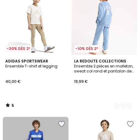
-30% DÈS 2*
-10% DÈS 2*
5
ADIDAS SPORTSWEAR
2
LA REDOUTE COLLECTIONS
/
Ensemble T-shirt et legging
Ensemble 2 pièces en molleton,
Couleurs
5
sweat col rond et pantalon de
jogging
40,00 €
19,99 €
5
/
5