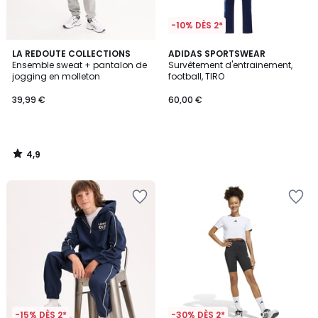
-10% DÈS 2*
4,9
LA REDOUTE COLLECTIONS
ADIDAS SPORTSWEAR
/ 5
Ensemble sweat + pantalon de
Survêtement d'entrainement,
jogging en molleton
football, TIRO
39,99 €
60,00 €
4,9
/
5
-15% DÈS 2*
-30% DÈS 2*