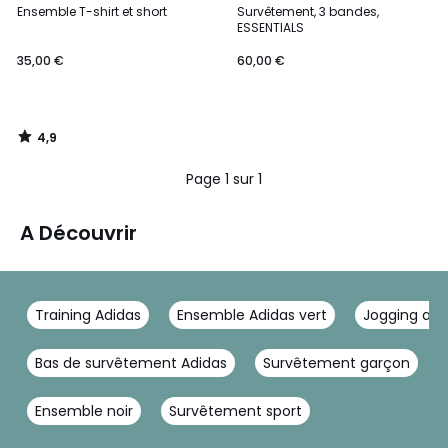
/ 5
Ensemble T-shirt et short
Survêtement, 3 bandes,
ESSENTIALS
35,00 €
60,00 €
4,9
/
5
Page 1 sur 1
A Découvrir
Training Adidas
Ensemble Adidas vert
Jogging ad
Bas de survêtement Adidas
Survêtement garçon
Ensemble noir
Survêtement sport