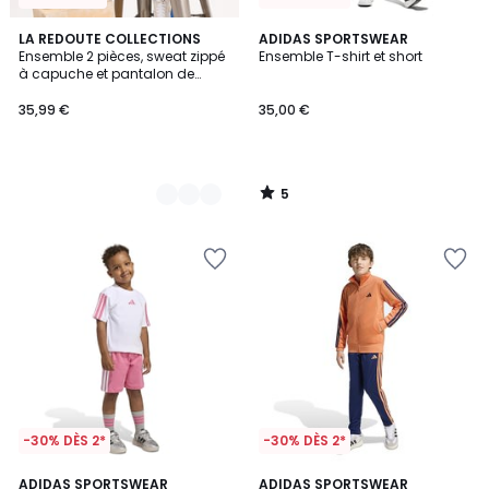
5
2
LA REDOUTE COLLECTIONS
ADIDAS SPORTSWEAR
/
Ensemble 2 pièces, sweat zippé
Ensemble T-shirt et short
Couleurs
5
à capuche et pantalon de
jogging, en molleton
35,99 €
35,00 €
5
/
5
-30% DÈS 2*
-30% DÈS 2*
4,9
ADIDAS SPORTSWEAR
ADIDAS SPORTSWEAR