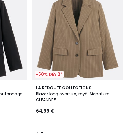
-50% DÈS 2*
3,5
LA REDOUTE COLLECTIONS
/ 5
 boutonnage
Blazer long oversize, rayé, Signature
CLEANDRE
64,99 €