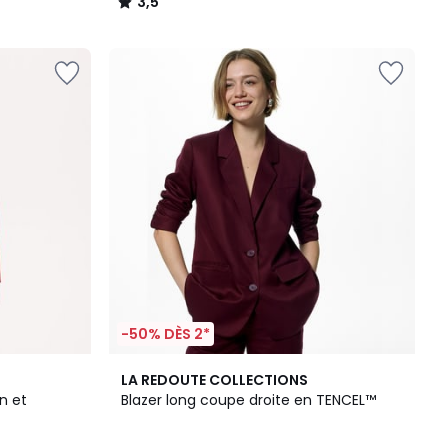
3,5
/
5
-50% DÈS 2*
2
4,7
LA REDOUTE COLLECTIONS
Couleurs
/ 5
n et
Blazer long coupe droite en TENCEL™