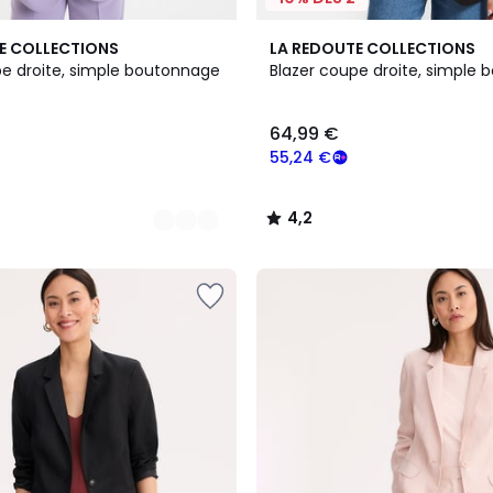
3
4,2
E COLLECTIONS
LA REDOUTE COLLECTIONS
Couleurs
/ 5
pe droite, simple boutonnage
Blazer coupe droite, simple
64,99 €
55,24 €
4,2
/
5