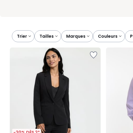
Trier
tailles
marques
couleurs
-20% DÈS 2*