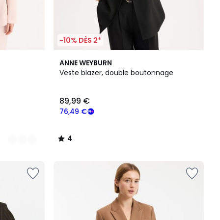
-10% DÈS 2*
4
ANNE WEYBURN
/
Veste blazer, double boutonnage
5
89,99 €
76,49 €
4
/
5