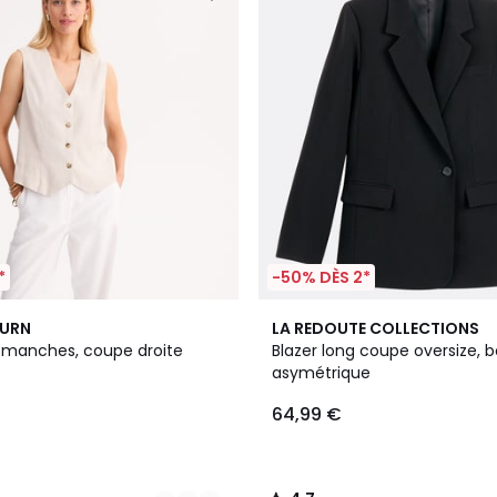
*
-50% DÈS 2*
4,7
BURN
LA REDOUTE COLLECTIONS
/ 5
 manches, coupe droite
Blazer long coupe oversize,
asymétrique
64,99 €