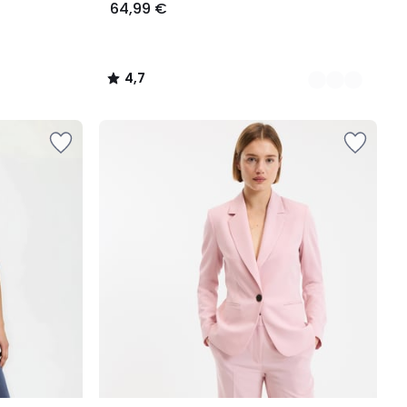
64,99 €
4,7
/
5