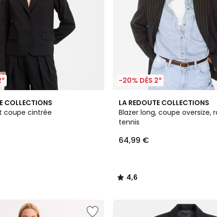
2*
-20% DÈS 2*
4,6
E COLLECTIONS
LA REDOUTE COLLECTIONS
/ 5
t coupe cintrée
Blazer long, coupe oversize, 
tennis
64,99 €
4,6
/
5