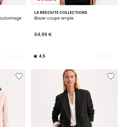
4
4,5
LA REDOUTE COLLECTIONS
Couleurs
/ 5
 boutonnage
Blazer coupe ample
64,99 €
4,5
/
5