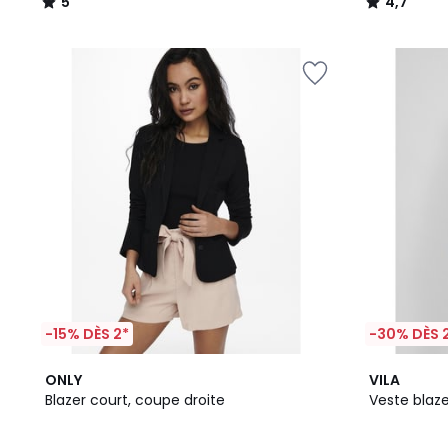
5
4,7
/
/
5
5
-15% DÈS 2*
-30% DÈS 
4,1
ONLY
VILA
/ 5
Blazer court, coupe droite
Veste blaze