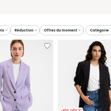
prix
réduction
offres du moment
catégorie
-10% DÈS 2*