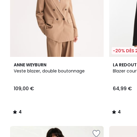
-20% DÈS 
4
4
ANNE WEYBURN
LA REDOUT
/
/
Veste blazer, double boutonnage
Blazer cour
5
5
109,00 €
64,99 €
4
4
/
/
5
5