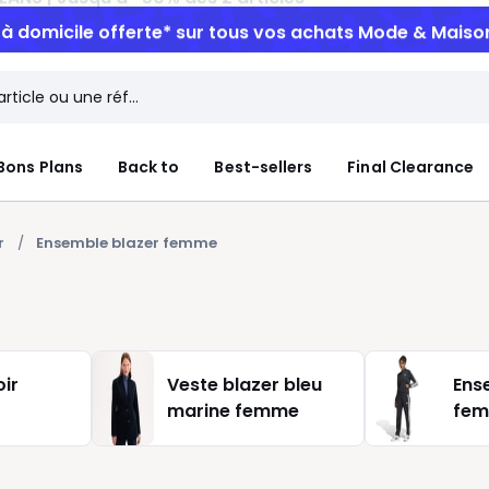
n à domicile offerte*
sur tous vos achats Mode & Maiso
Bons Plans
Back to
Best-sellers
Final Clearance
r
Ensemble blazer femme
oir
Veste blazer bleu
Ens
marine femme
fe