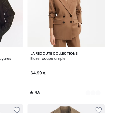
2
4,5
LA REDOUTE COLLECTIONS
Couleurs
/ 5
rayures
Blazer coupe ample
64,99 €
4,5
/
5