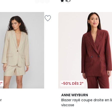
4,7
/
5
2*
-50% DÈS 2*
ANNE WEYBURN
r
Blazer rayé coupe droite en li
viscose