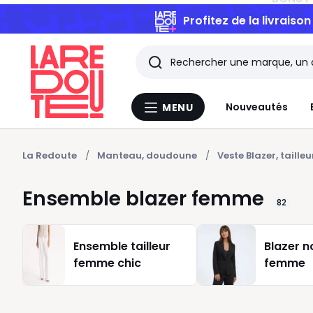
Profitez de la livraiso
Rechercher
Les
Nouveautés
MENU
Menu
derniers
La
Redoute
articles
La Redoute
Manteau, doudoune
Veste Blazer, tailleu
consultés
Ensemble blazer femme
82
Ensemble tailleur
Blazer n
femme chic
femme