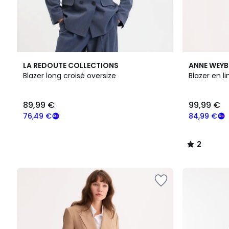
2
LA REDOUTE COLLECTIONS
ANNE WEY
/
Blazer long croisé oversize
Blazer en l
5
89,99 €
99,99 €
76,49 €
84,99 €
2
/
5