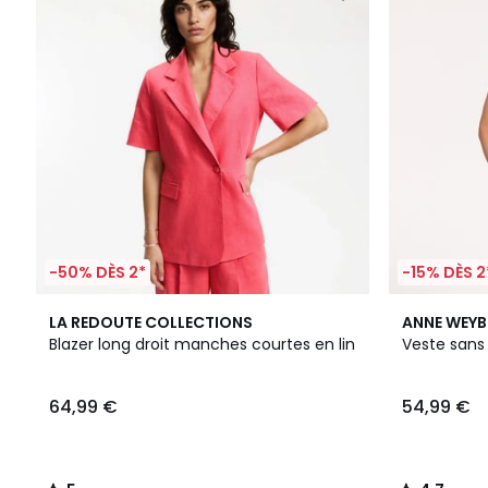
-50% DÈS 2*
-15% DÈS 2
5
2
4,7
LA REDOUTE COLLECTIONS
ANNE WEY
/
Couleurs
/ 5
Blazer long droit manches courtes en lin
Veste sans
5
64,99 €
54,99 €