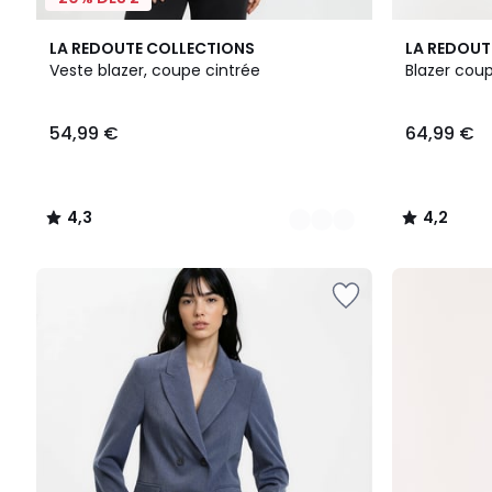
3
4,3
2
4,2
LA REDOUTE COLLECTIONS
LA REDOUT
Couleurs
/ 5
Couleurs
/ 5
Veste blazer, coupe cintrée
Blazer cou
54,99
54,99 €
64,99 €
€.
4,3
4,2
/
/
5
5