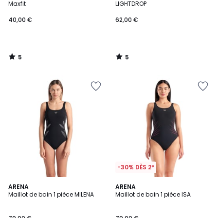
5
5
Maxfit
LIGHTDROP
40,00 €
62,00 €
5
5
/
/
5
5
-30% DÈS 2*
5
ARENA
ARENA
/
Maillot de bain 1 pièce MILENA
Maillot de bain 1 pièce ISA
5