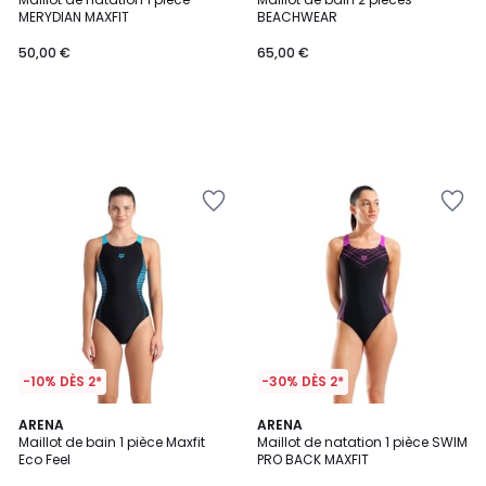
MERYDIAN MAXFIT
BEACHWEAR
50,00 €
65,00 €
-10% DÈS 2*
-30% DÈS 2*
3,8
ARENA
2
ARENA
/ 5
Maillot de bain 1 pièce Maxfit
Maillot de natation 1 pièce SWIM
Couleurs
Eco Feel
PRO BACK MAXFIT