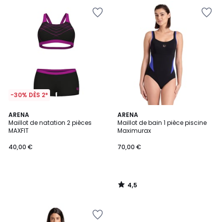
-30% DÈS 2*
4,5
ARENA
ARENA
/ 5
Maillot de natation 2 pièces
Maillot de bain 1 pièce piscine
MAXFIT
Maximurax
40,00 €
70,00 €
4,5
/
5