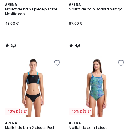
3,2
4,6
ARENA
ARENA
/ 5
/ 5
Maillot de bain 1 pièce piscine
Maillot de bain Bodylift Vertigo
Maxlife éco
48,00 €
67,00 €
3,2
4,6
/
/
5
5
-10% DÈS 2*
-10% DÈS 2*
5
5
ARENA
ARENA
/
/
Maillot de bain 2 pièces Feel
Maillot de bain 1 pièce