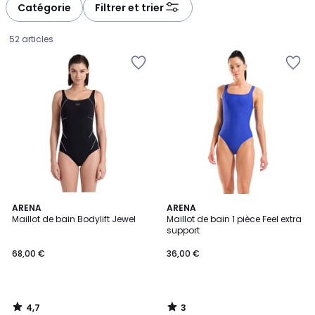
à
à
Catégorie
Filtrer et trier
gauche
droite
52 articles
4,7
3
ARENA
ARENA
/ 5
/
Maillot de bain Bodylift Jewel
Maillot de bain 1 pièce Feel extra
5
support
68,00
68,00 €
36,00 €
€.
4,7
3
/
/