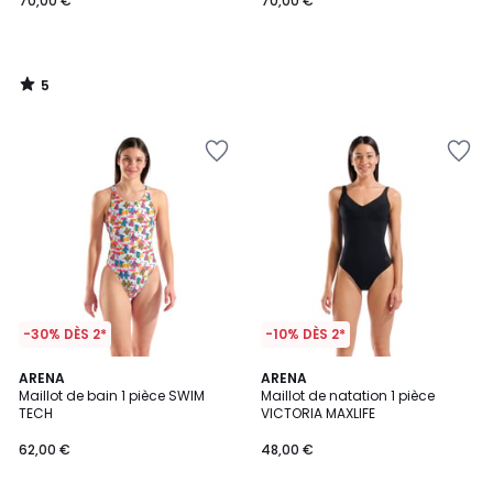
70,00 €
70,00 €
5
/
5
-30% DÈS 2*
-10% DÈS 2*
3
ARENA
2
ARENA
/
Maillot de bain 1 pièce SWIM
Maillot de natation 1 pièce
Couleurs
5
TECH
VICTORIA MAXLIFE
62,00 €
48,00 €