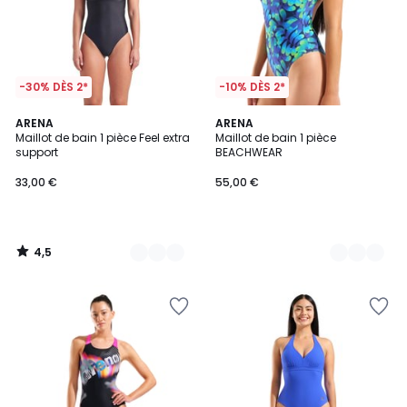
-30% DÈS 2*
-10% DÈS 2*
4,5
2
ARENA
2
ARENA
/ 5
Maillot de bain 1 pièce Feel extra
Maillot de bain 1 pièce
Couleurs
Couleurs
support
BEACHWEAR
33,00 €
55,00 €
4,5
/
5