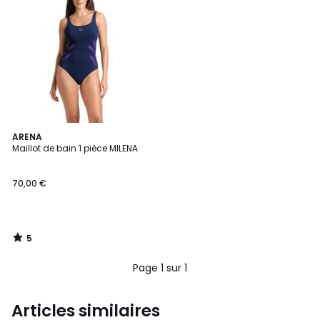
5
ARENA
/
Maillot de bain 1 pièce MILENA
5
70,00 €
5
/
5
Page 1 sur 1
Articles similaires