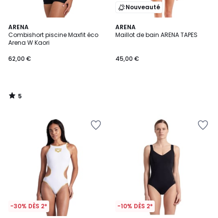
Nouveauté
5
ARENA
ARENA
/
Combishort piscine Maxfit éco
Maillot de bain ARENA TAPES
5
Arena W Kaori
62,00 €
45,00 €
5
/
5
-30% DÈS 2*
-10% DÈS 2*