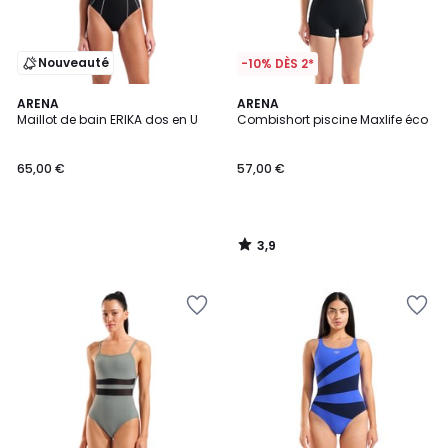
Nouveauté
-10% DÈS 2*
3,9
ARENA
ARENA
/ 5
Maillot de bain ERIKA dos en U
Combishort piscine Maxlife éco
65,00 €
57,00 €
3,9
/
5