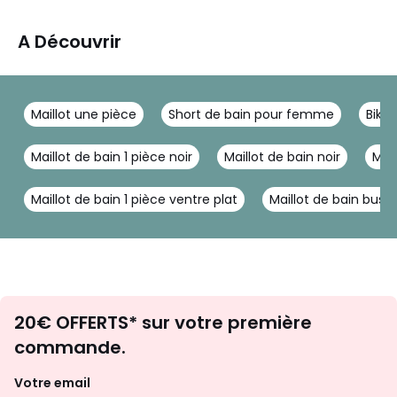
A Découvrir
Maillot une pièce
Short de bain pour femme
Bikin
Maillot de bain 1 pièce noir
Maillot de bain noir
Mail
Maillot de bain 1 pièce ventre plat
Maillot de bain busti
Envie
20€ OFFERTS* sur votre première
d'inspirations
commande.
et
de
Votre email