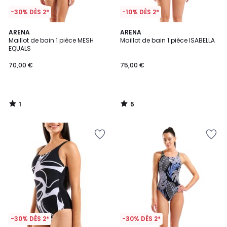
-30% DÈS 2*
-10% DÈS 2*
1
5
ARENA
ARENA
/
/
Maillot de bain 1 pièce MESH
Maillot de bain 1 pièce ISABELLA
5
5
EQUALS
70,00 €
75,00 €
1
5
/
/
5
5
-30% DÈS 2*
-30% DÈS 2*