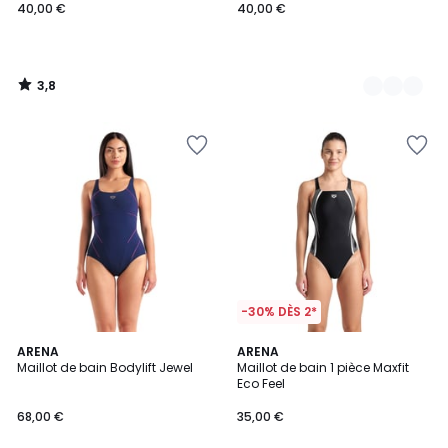
40,00 €
40,00 €
3,8
/
5
-30% DÈS 2*
4,7
4
ARENA
2
ARENA
/ 5
/
Maillot de bain Bodylift Jewel
Maillot de bain 1 pièce Maxfit
Couleurs
5
Eco Feel
68,00 €
35,00 €