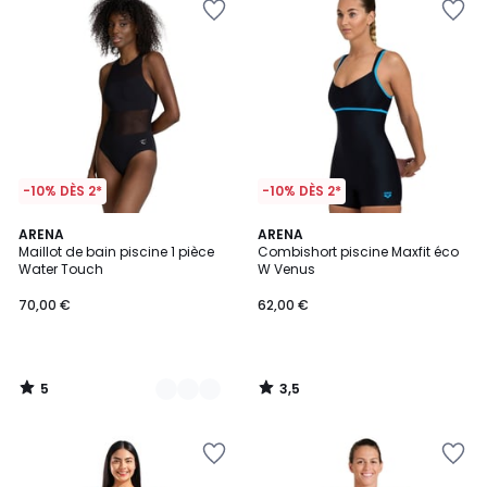
-10% DÈS 2*
-10% DÈS 2*
5
3,5
2
ARENA
ARENA
/
/ 5
Maillot de bain piscine 1 pièce
Combishort piscine Maxfit éco
Couleurs
5
Water Touch
W Venus
70,00 €
62,00 €
5
3,5
/
/
5
5