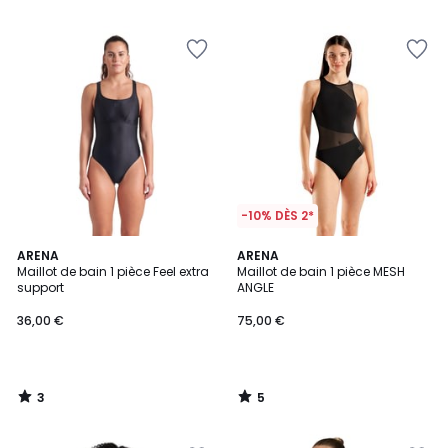
5
5
-10% DÈS 2*
3
5
ARENA
ARENA
/
/
Maillot de bain 1 pièce Feel extra
Maillot de bain 1 pièce MESH
5
5
support
ANGLE
36,00 €
75,00 €
3
5
/
/
5
5