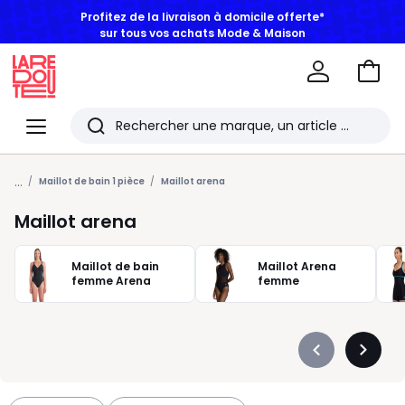
sur tous vos achats Mode & Maison
Aller
au
La
panie
Redoute
Menu
Rechercher
Les
...
derniers
Maillot de bain 1 pièce
Maillot arena
articles
Maillot arena
consultés
Maillot de bain
Maillot Arena
femme Arena
femme
Précédent
Suivan
-
-
défiler
défiler