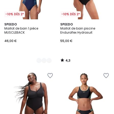
-10% DÈS 2*
-10% DÈS 2*
4,3
2
SPEEDO
SPEEDO
/ 5
Maillot de bain 1 pièce
Maillot de bain piscine
Couleurs
MUSCLEBACK
Enduraflex Hydrasuit
46,00 €
55,00 €
4,3
/
5