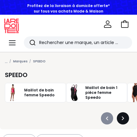
Profitez de la livraison à domicile offerte*
sur tous vos achats Mode & Maison
Aller
au
La
panie
Redoute
Menu
Rechercher
Les
...
derniers
Marques
SPEEDO
articles
SPEEDO
consultés
Maillot de bain 1
Maillot de bain
pièce femme
femme Speedo
Speedo
Précédent
Suivan
-
-
défiler
défiler