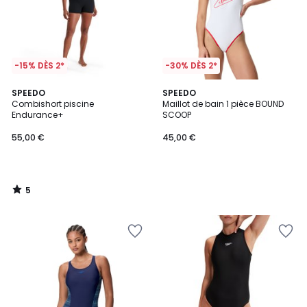
-15% DÈS 2*
-30% DÈS 2*
5
SPEEDO
SPEEDO
/
Combishort piscine
Maillot de bain 1 pièce BOUND
5
Endurance+
SCOOP
55,00 €
45,00 €
5
/
5