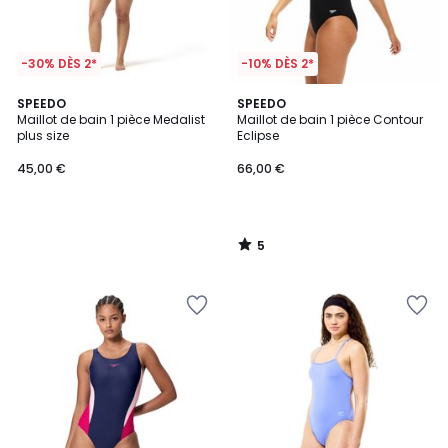
-30% DÈS 2*
-10% DÈS 2*
5
SPEEDO
SPEEDO
/
Maillot de bain 1 pièce Medalist
Maillot de bain 1 pièce Contour
5
plus size
Eclipse
45,00 €
66,00 €
5
/
5