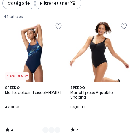
à
à
Catégorie
Filtrer et trier
gauche
droite
44 articles
-10% DÈS 2*
4
5
3
SPEEDO
SPEEDO
/
/
Maillot de bain 1 pièce MEDALIST
Maillot 1 pièce AquaNite
Couleurs
5
5
Shaping
42,00
42,00 €
66,00 €
€.
4
5
/
/