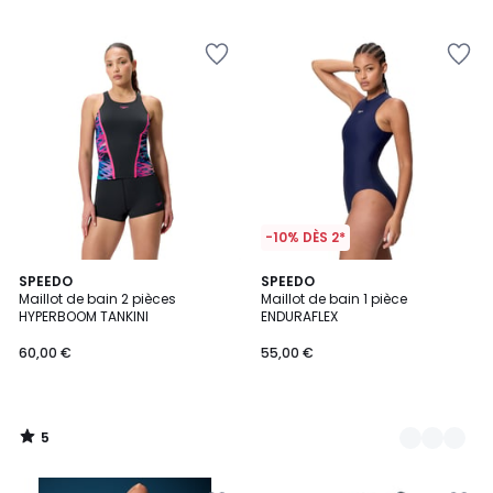
5
5
-10% DÈS 2*
5
SPEEDO
2
SPEEDO
/
Maillot de bain 2 pièces
Maillot de bain 1 pièce
Couleurs
5
HYPERBOOM TANKINI
ENDURAFLEX
60,00 €
55,00 €
5
/
5