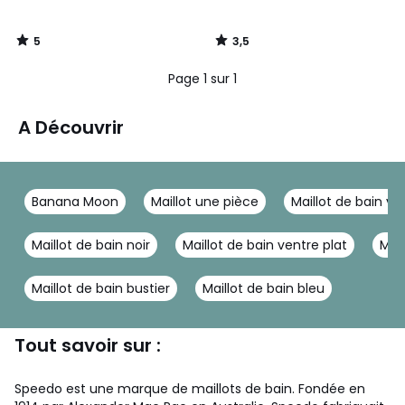
5
3,5
/
/
5
5
Page 1 sur 1
A Découvrir
Banana Moon
Maillot une pièce
Maillot de bain vi
Maillot de bain noir
Maillot de bain ventre plat
Mail
Maillot de bain bustier
Maillot de bain bleu
Tout savoir sur :
Speedo est une marque de maillots de bain. Fondée en