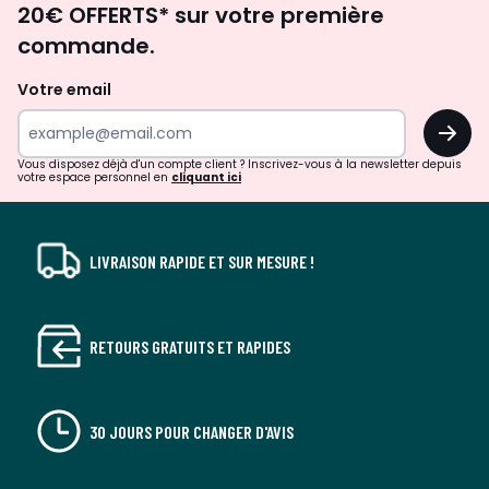
20€ OFFERTS* sur votre première
d'inspirations
commande.
et
de
Votre email
surprises?
OK
!
Vous disposez déjà d'un compte client ? Inscrivez-vous à la newsletter depuis
votre espace personnel en
cliquant ici
LIVRAISON RAPIDE ET SUR MESURE !
RETOURS GRATUITS ET RAPIDES
30 JOURS POUR CHANGER D'AVIS