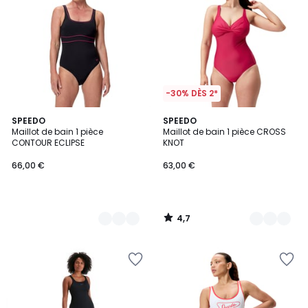
-30% DÈS 2*
4,7
2
SPEEDO
2
SPEEDO
/ 5
Maillot de bain 1 pièce
Maillot de bain 1 pièce CROSS
Couleurs
Couleurs
CONTOUR ECLIPSE
KNOT
66,00 €
63,00 €
4,7
/
5