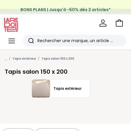
BONS PLANS | Jusqu'à -50% dès 2 articles*
Profitez de la livraison à domicile offerte*
sur tous vos achats Mode & Maison
Aller
au
La
panie
Redoute
Menu
Rechercher
Les
...
derniers
Tapis extérieur
Tapis salon 150 x 200
articles
Tapis salon 150 x 200
consultés
Tapis extérieur