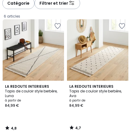
Catégorie
Filtrer et trier
6 articles
4,8
4,7
LA REDOUTE INTERIEURS
LA REDOUTE INTERIEURS
/ 5
/ 5
Tapis de couloir style berbère,
Tapis de couloir style berbère,
Luna
Ava
Prix
à partir de
à partir de
84,99 €
84,99 €
à
partir
de
84,99
4,7
4,8
€.
/
/