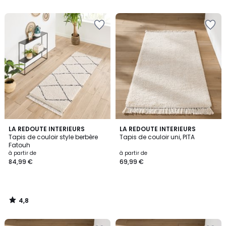
5
5
4,8
LA REDOUTE INTERIEURS
LA REDOUTE INTERIEURS
/ 5
Tapis de couloir style berbère
Tapis de couloir uni, PITA
Fatouh
à partir de
à partir de
84,99 €
69,99 €
4,8
/
5