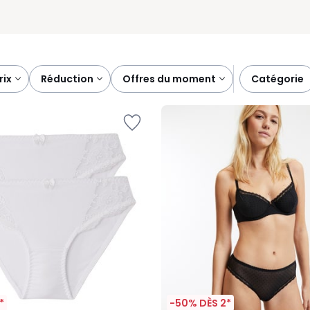
prix
réduction
offres du moment
catégorie
*
-50% DÈS 2*