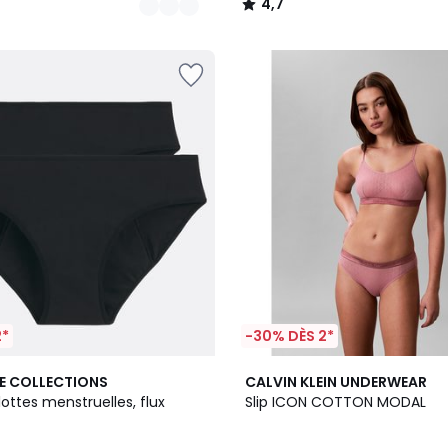
4,7
/
5
2*
-30% DÈS 2*
2
E COLLECTIONS
CALVIN KLEIN UNDERWEAR
Couleurs
lottes menstruelles, flux
Slip ICON COTTON MODAL