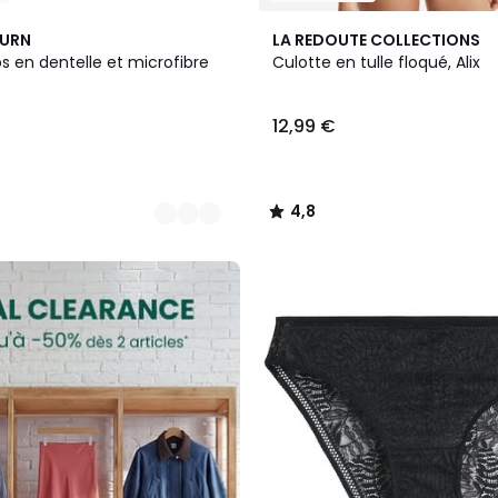
4
4,8
BURN
LA REDOUTE COLLECTIONS
Couleurs
/ 5
ips en dentelle et microfibre
Culotte en tulle floqué, Alix
12,99 €
4,8
/
5