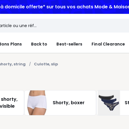
n à domicile offerte*
sur tous vos achats Mode & Maiso
Bons Plans
Back to
Best-sellers
Final Clearance
shorty, string
Culotte, slip
 shorty,
Shorty, boxer
S
visible