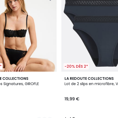
*
-20% DÈS 2*
3
4,7
E COLLECTIONS
LA REDOUTE COLLECTIONS
Couleurs
/ 5
ips Signatures, GIROFLE
Lot de 2 slips en microfibre, V
19,99 €