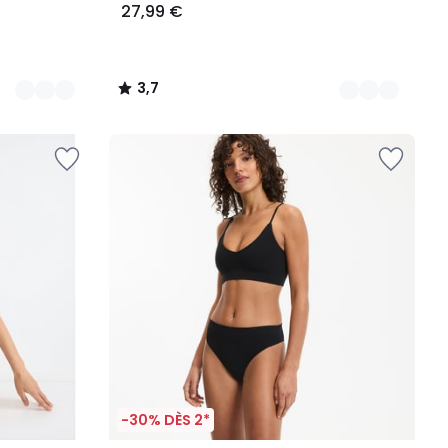
27,99 €
3,7
/
5
-30% DÈS 2*