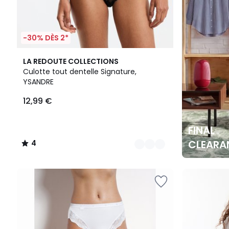
-30% DÈS 2*
2
4
LA REDOUTE COLLECTIONS
Couleurs
/
Culotte tout dentelle Signature,
5
YSANDRE
12,99 €
FINAL
CLEARA
4
/
5