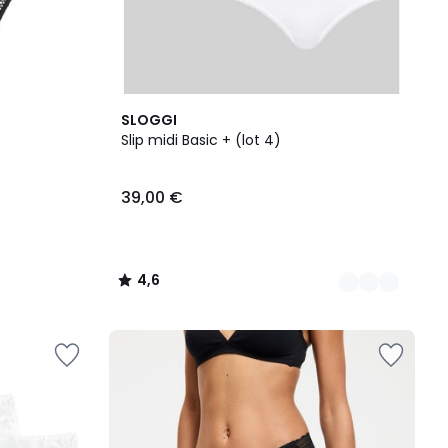
3
4,6
SLOGGI
Couleurs
/ 5
Slip midi Basic + (lot 4)
39,00 €
4,6
/
5