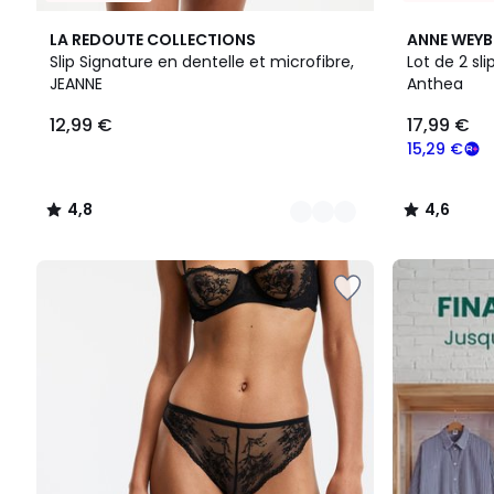
5
4,8
6
4,6
LA REDOUTE COLLECTIONS
ANNE WEY
Couleurs
/ 5
Couleurs
/ 5
Slip Signature en dentelle et microfibre,
Lot de 2 sl
JEANNE
Anthea
12,99
12,99 €
17,99 €
€.
15,29 €
4,8
4,6
/
/
5
5
FINAL
CLEARANCE