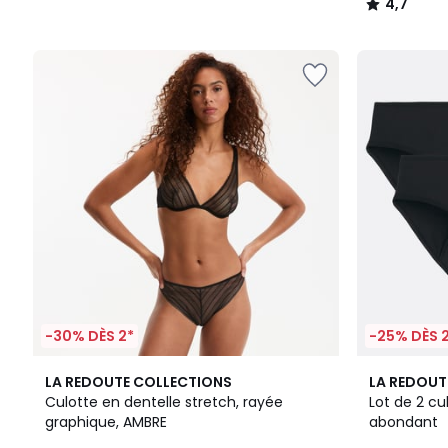
4,7
/
5
-30% DÈS 2*
-25% DÈS 
2
5
LA REDOUTE COLLECTIONS
LA REDOUT
Couleurs
/
Culotte en dentelle stretch, rayée
Lot de 2 cu
5
graphique, AMBRE
abondant