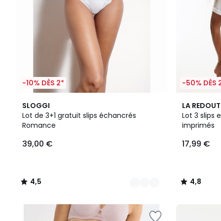
-10% DÈS 2*
-50% DÈS 
2
4,5
4,8
SLOGGI
LA REDOUT
Couleurs
/ 5
/ 5
Lot de 3+1 gratuit slips échancrés
Lot 3 slips 
Romance
imprimés
39,00 €
17,99 €
4,5
4,8
/
/
5
5