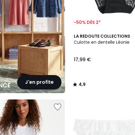
-50% DÈS 2*
4,9
LA REDOUTE COLLECTIONS
/ 5
Culotte en dentelle Léonie
17,99 €
J'en profite
NCE
4,9
/
5