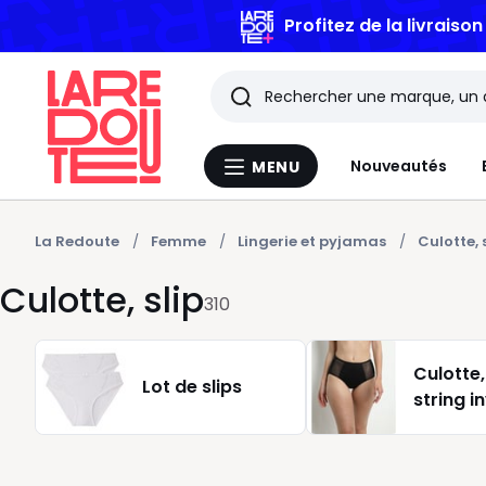
Profitez de la livraiso
Rechercher
Les
Nouveautés
MENU
Menu
derniers
La
Redoute
articles
La Redoute
Femme
Lingerie et pyjamas
Culotte, 
Culotte, slip
consultés
310
Culotte,
Lot de slips
string in