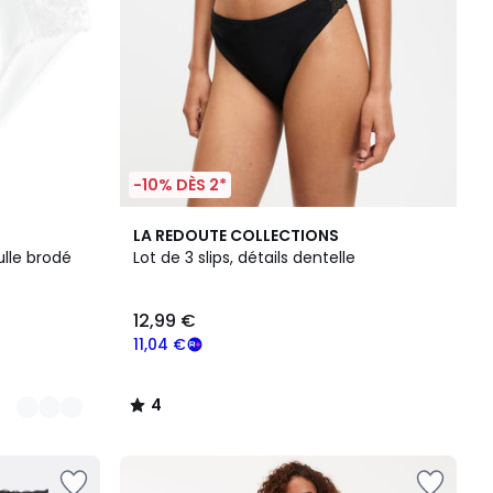
-10% DÈS 2*
4
LA REDOUTE COLLECTIONS
/
tulle brodé
Lot de 3 slips, détails dentelle
5
12,99 €
11,04 €
4
/
5