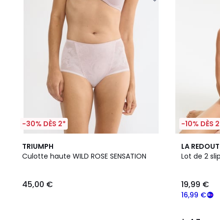
-30% DÈS 2*
-10% DÈS 2
3
4,7
TRIUMPH
LA REDOUT
Couleurs
/ 5
Culotte haute WILD ROSE SENSATION
Lot de 2 sl
45,00 €
19,99 €
16,99 €