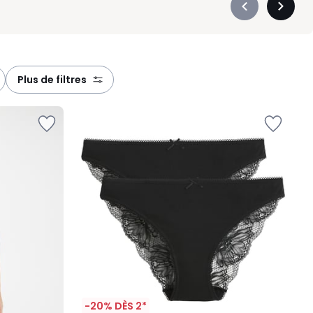
Précédent
Suivan
-
-
défiler
défiler
à
à
gauche
droite
plus de filtres
-20% DÈS 2*