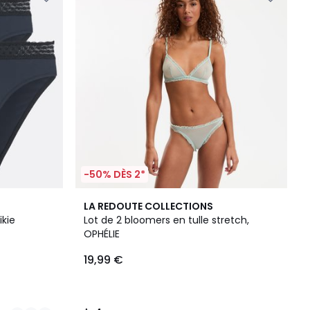
-50% DÈS 2*
4
LA REDOUTE COLLECTIONS
/
ikie
Lot de 2 bloomers en tulle stretch,
5
OPHÉLIE
19,99 €