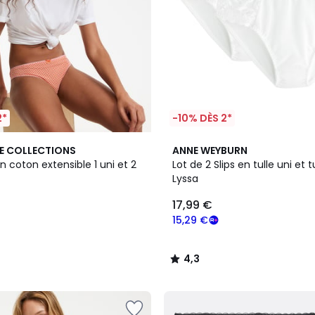
2*
-10% DÈS 2*
5
4,3
E COLLECTIONS
ANNE WEYBURN
Couleurs
/ 5
en coton extensible 1 uni et 2
Lot de 2 Slips en tulle uni et 
Lyssa
17,99 €
15,29 €
4,3
/
5