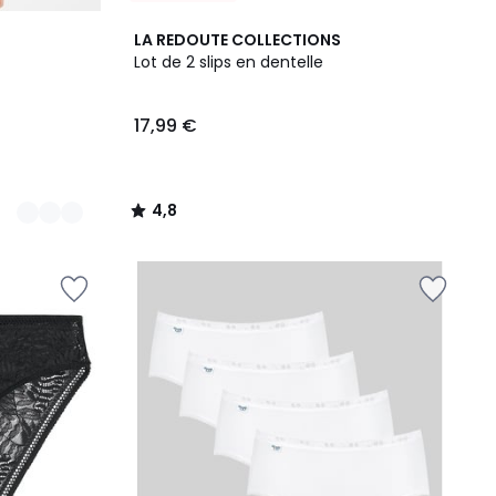
4,8
LA REDOUTE COLLECTIONS
/ 5
Lot de 2 slips en dentelle
17,99 €
4,8
/
5