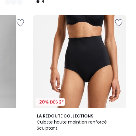
4
/
5
-20% DÈS 2*
2
3,7
LA REDOUTE COLLECTIONS
Couleurs
/ 5
Culotte haute maintien renforcé-
Sculptant