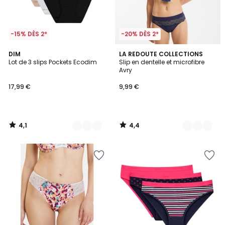
-15% DÈS 2*
-20% DÈS 2*
4,1
4,4
5
DIM
3
LA REDOUTE COLLECTIONS
/ 5
/ 5
Lot de 3 slips Pockets Ecodim
Slip en dentelle et microfibre
Couleurs
Couleurs
Avry
17,99 €
9,99 €
4,1
4,4
/
/
5
5