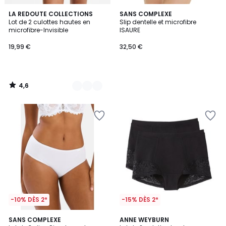
4,6
3
LA REDOUTE COLLECTIONS
SANS COMPLEXE
/ 5
Lot de 2 culottes hautes en
Slip dentelle et microfibre
Couleurs
microfibre-Invisible
ISAURE
19,99 €
32,50 €
4,6
/
5
-10% DÈS 2*
-15% DÈS 2*
4
4,5
4
SANS COMPLEXE
2
ANNE WEYBURN