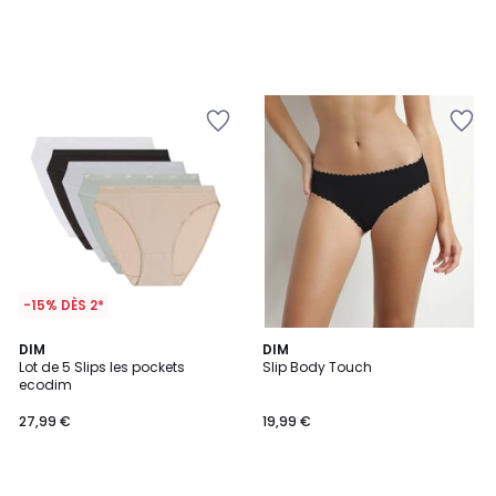
-15% DÈS 2*
4,2
4,6
2
DIM
3
DIM
/ 5
/ 5
Lot de 5 Slips les pockets
Slip Body Touch
Couleurs
Couleurs
ecodim
27,99 €
19,99 €