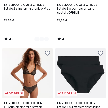
4,7
4
3
LA REDOUTE COLLECTIONS
LA REDOUTE COLLECTIONS
/ 5
/
Lot de 2 slips en microfibre, Vikie
Lot de 2 bloomers en tulle
Couleurs
5
stretch, OPHÉLIE
19,99 €
19,99 €
4,7
4
/
/
5
5
-30% DÈS 2*
-25% DÈS 2*
5
2
LA REDOUTE COLLECTIONS
LA REDOUTE COLLECTIONS
/
Culotte en dentelle stretch,
Lot de 2 culottes menstruelles,