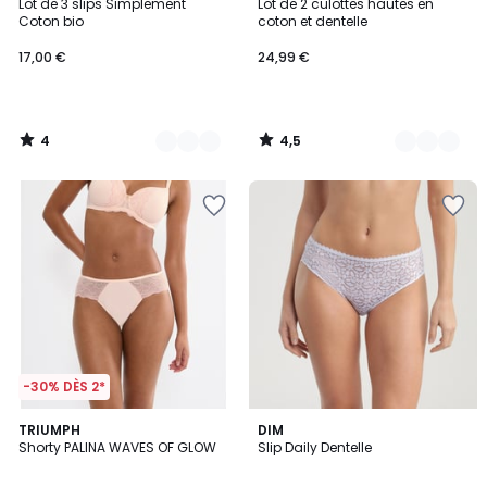
/
/ 5
Lot de 3 slips Simplement
Lot de 2 culottes hautes en
Couleurs
Couleurs
5
Coton bio
coton et dentelle
17,00 €
24,99 €
4
4,5
/
/
5
5
-30% DÈS 2*
4,6
TRIUMPH
4
DIM
/ 5
Shorty PALINA WAVES OF GLOW
Slip Daily Dentelle
Couleurs