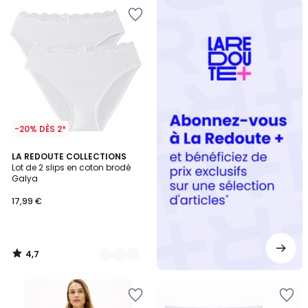
Redoute
+
-20% DÈS 2*
4,7
4
LA REDOUTE COLLECTIONS
/ 5
Lot de 2 slips en coton brodé
Couleurs
Galya
17,99 €
4,7
/
5