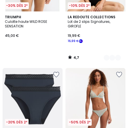
-30% DÈS 2*
-10% DÈS 2*
4,7
TRIUMPH
3
LA REDOUTE COLLECTIONS
/ 5
Culotte haute WILD ROSE
Lot de 2 slips Signatures,
Couleurs
SENSATION
GIROFLE
45,00 €
19,99 €
16,99 €
4,7
/
5
-20% DÈS 2*
-50% DÈS 2*