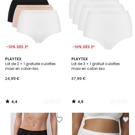
-10% DÈS 2*
-10% DÈS 2*
4,4
4,5
2
PLAYTEX
3
PLAYTEX
/ 5
/ 5
Lot de 2 + 1 gratuite culottes
Lot de 3 + 1 gratuit culottes
Couleurs
Couleurs
maxi en coton bio
maxi en coton bio
24,99 €
37,99 €
4,4
4,5
/
/
5
5