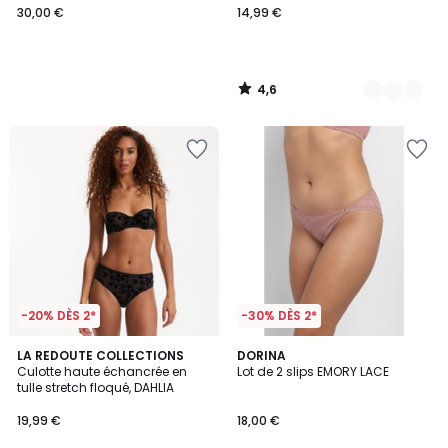
30,00 €
14,99 €
4,6
/
5
-20% DÈS 2*
-30% DÈS 2*
LA REDOUTE COLLECTIONS
DORINA
Culotte haute échancrée en
Lot de 2 slips EMORY LACE
tulle stretch floqué, DAHLIA
19,99 €
18,00 €