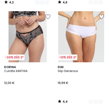
4,2
4,6
/
/
5
5
-30% DÈS 2*
-10% DÈS 2*
4,4
DORINA
7
DIM
/ 5
Culotte XANTHIA
Slip Generous
Couleurs
12,00 €
19,99 €
4,4
/
5