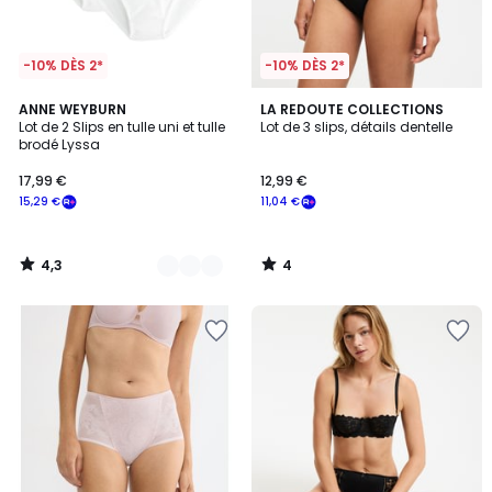
-10% DÈS 2*
-10% DÈS 2*
4,3
4
5
ANNE WEYBURN
LA REDOUTE COLLECTIONS
/ 5
/
Lot de 2 Slips en tulle uni et tulle
Lot de 3 slips, détails dentelle
Couleurs
5
brodé Lyssa
17,99 €
12,99 €
15,29 €
11,04 €
4,3
4
/
/
5
5