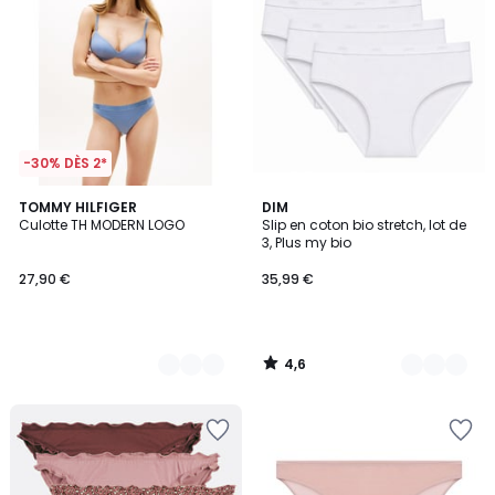
-30% DÈS 2*
4,6
2
TOMMY HILFIGER
2
DIM
/ 5
Culotte TH MODERN LOGO
Slip en coton bio stretch, lot de
Couleurs
Couleurs
3, Plus my bio
27,90 €
35,99 €
4,6
/
5