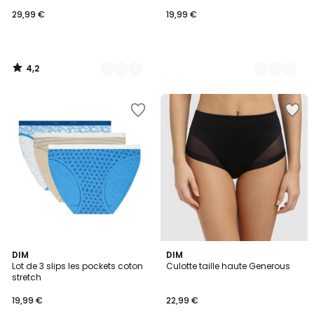
29,99 €
19,99 €
4,2
/
5
4,3
4,8
DIM
DIM
/ 5
/ 5
Lot de 3 slips les pockets coton
Culotte taille haute Generous
stretch
19,99 €
22,99 €