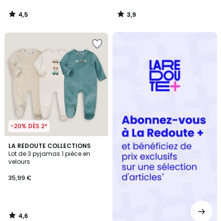
4,5
3,9
/
/
5
5
Redoute
+
-20% DÈS 2*
4,6
LA REDOUTE COLLECTIONS
/ 5
Lot de 3 pyjamas 1 pièce en
velours
35,99 €
4,6
/