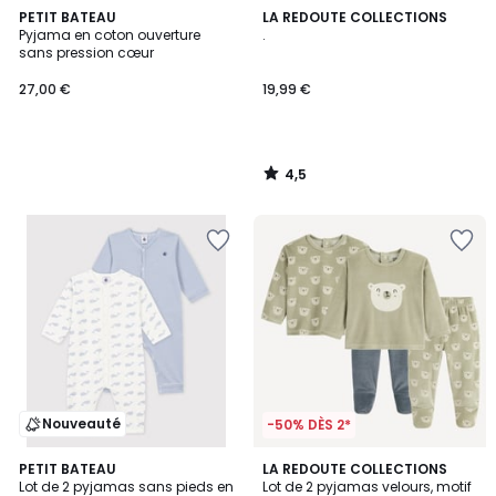
4,5
PETIT BATEAU
LA REDOUTE COLLECTIONS
/ 5
Pyjama en coton ouverture
.
sans pression cœur
27,00 €
19,99 €
4,5
/
5
Nouveauté
-50% DÈS 2*
PETIT BATEAU
LA REDOUTE COLLECTIONS
Lot de 2 pyjamas sans pieds en
Lot de 2 pyjamas velours, motif