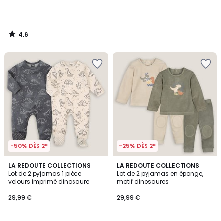
4,6
/
5
-50% DÈS 2*
-25% DÈS 2*
4,5
3,9
LA REDOUTE COLLECTIONS
LA REDOUTE COLLECTIONS
/ 5
/ 5
Lot de 2 pyjamas 1 pièce
Lot de 2 pyjamas en éponge,
velours imprimé dinosaure
motif dinosaures
29,99 €
29,99 €