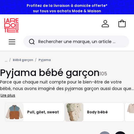
BONS PLANS | Jusqu'à -50% dès 2 articles*
Aller
au
La
panie
Redoute
Menu
Rechercher
Les
...
derniers
Bébé garçon
Pyjama
Pyjama bébé garçon
articles
105
consultés
Parce que chaque nuit compte pour le bien-être de votre
bébé, nous avons imaginé des pyjamas garçon aussi doux que
pratiques. Conçus pour accompagner ses mouvements, ils
Lire plus
assurent confort et aisance du coucher jusqu’au réveil. Que
vous recherchiez un modèle en coton respirant, un pyjama en
Pull, gilet, sweat
Body bébé
velours tout moelleux ou un tissu interlock plus épais pour les
nuits plus fraîches, chaque pièce s’adapte à la saison et à la
taille de votre enfant. Nos pyjamas bébé garçon se déclinent