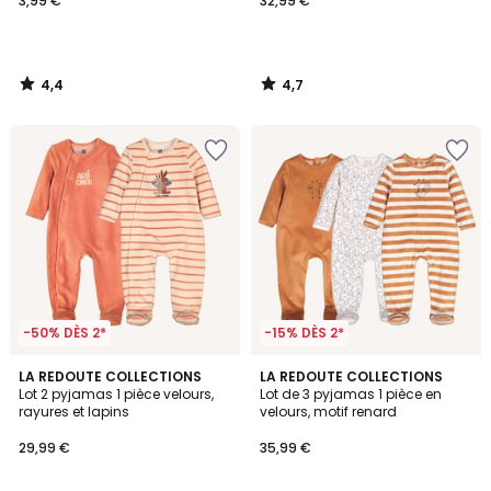
3,99 €
32,99 €
4,4
4,7
/
/
5
5
-50% DÈS 2*
-15% DÈS 2*
4,3
3,7
LA REDOUTE COLLECTIONS
LA REDOUTE COLLECTIONS
/ 5
/ 5
Lot 2 pyjamas 1 pièce velours,
Lot de 3 pyjamas 1 pièce en
rayures et lapins
velours, motif renard
29,99 €
35,99 €