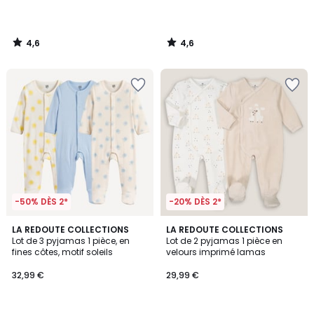
4,6
4,6
/
/
5
5
-50% DÈS 2*
-20% DÈS 2*
4,5
LA REDOUTE COLLECTIONS
LA REDOUTE COLLECTIONS
/ 5
Lot de 3 pyjamas 1 pièce, en
Lot de 2 pyjamas 1 pièce en
fines côtes, motif soleils
velours imprimé lamas
32,99 €
29,99 €