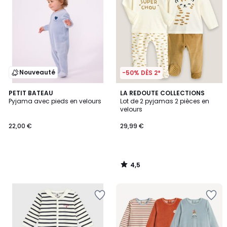
Nouveauté
-50% DÈS 2*
4,5
PETIT BATEAU
LA REDOUTE COLLECTIONS
/ 5
Pyjama avec pieds en velours
Lot de 2 pyjamas 2 pièces en
velours
22,00 €
29,99 €
4,5
/
5