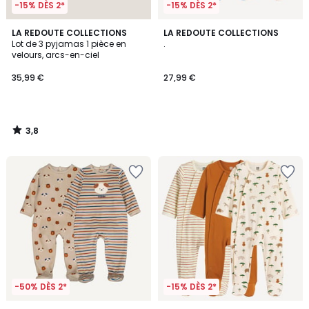
-15% DÈS 2*
-15% DÈS 2*
3,8
LA REDOUTE COLLECTIONS
LA REDOUTE COLLECTIONS
/ 5
Lot de 3 pyjamas 1 pièce en
.
velours, arcs-en-ciel
35,99 €
27,99 €
3,8
/
5
-50% DÈS 2*
-15% DÈS 2*