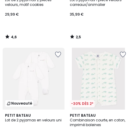
velours, motif cookies
carreaux/animalier
29,99 €
35,99 €
4,6
2,5
/
/
5
5
Nouveauté
-30% DÈS 2*
PETIT BATEAU
PETIT BATEAU
Lot de 2 pyjamas en velours uni
Combinaison courte, en coton,
imprimé baleines