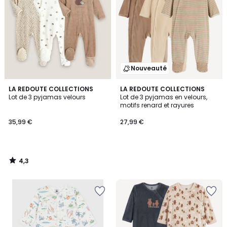
Nouveauté
4,3
LA REDOUTE COLLECTIONS
LA REDOUTE COLLECTIONS
/ 5
Lot de 3 pyjamas velours
Lot de 3 pyjamas en velours,
motifs renard et rayures
35,99 €
27,99 €
4,3
/
5