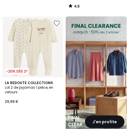
4,5
/
5
FINAL
CLEARANCE
-20% DÈS 2*
LA REDOUTE COLLECTIONS
Lot 2 de pyjamas 1 pièce, en
velours
29,99 €
FINAL
J'en profite
CLEARANCE