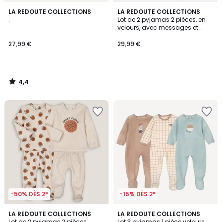
4,4
LA REDOUTE COLLECTIONS
LA REDOUTE COLLECTIONS
/ 5
.
Lot de 2 pyjamas 2 pièces, en
velours, avec messages et
rayures
27,99 €
29,99 €
4,4
/
5
-50% DÈS 2*
-15% DÈS 2*
4,6
2,5
LA REDOUTE COLLECTIONS
LA REDOUTE COLLECTIONS
/ 5
/ 5
Lot de 2 pyjamas 2 pièces
Lot 3 pyjamas 1 pièce velours