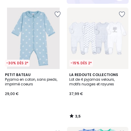
5
-30% DÈS 2*
-15% DÈS 2*
3,5
PETIT BATEAU
LA REDOUTE COLLECTIONS
/ 5
Pyjama en coton, sans pieds,
Lot de 4 pyjamas velours,
imprimé coeurs
motifs nuages et rayures
29,00 €
37,99 €
3,5
/
5