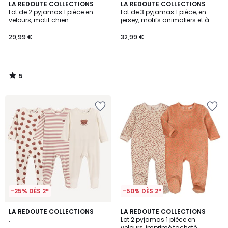
5
LA REDOUTE COLLECTIONS
LA REDOUTE COLLECTIONS
/
Lot de 2 pyjamas 1 pièce en
Lot de 3 pyjamas 1 pièce, en
5
velours, motif chien
jersey, motifs animaliers et à
rayures
29,99 €
32,99 €
5
/
5
-25% DÈS 2*
-50% DÈS 2*
5
LA REDOUTE COLLECTIONS
LA REDOUTE COLLECTIONS
/
.
Lot 2 pyjamas 1 pièce en
5
velours, imprimé tacheté