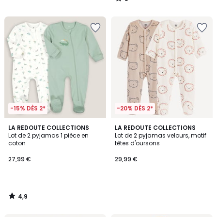
/
5
-15% DÈS 2*
-20% DÈS 2*
4,9
LA REDOUTE COLLECTIONS
LA REDOUTE COLLECTIONS
/ 5
Lot de 2 pyjamas 1 pièce en
Lot de 2 pyjamas velours, motif
coton
têtes d'oursons
27,99 €
29,99 €
4,9
/
5