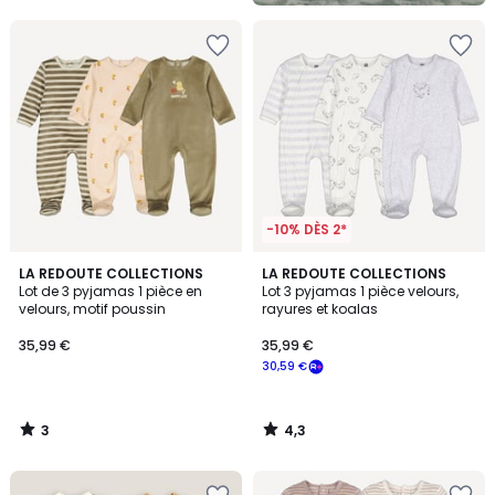
-10% DÈS 2*
3
4,3
LA REDOUTE COLLECTIONS
LA REDOUTE COLLECTIONS
/
/ 5
Lot de 3 pyjamas 1 pièce en
Lot 3 pyjamas 1 pièce velours,
5
velours, motif poussin
rayures et koalas
35,99 €
35,99 €
30,59 €
3
4,3
/
/
5
5