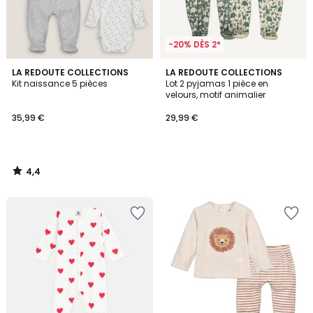
-20% DÈS 2*
4,4
LA REDOUTE COLLECTIONS
LA REDOUTE COLLECTIONS
/ 5
Kit naissance 5 pièces
Lot 2 pyjamas 1 pièce en
velours, motif animalier
35,99 €
29,99 €
4,4
/
5