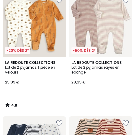
-20% DÈS 2*
-50% DÈS 2*
4,8
LA REDOUTE COLLECTIONS
LA REDOUTE COLLECTIONS
/ 5
Lot de 2 pyjamas 1 pièce en
Lot de 2 pyjamas rayés en
velours
éponge
29,99 €
29,99 €
4,8
/
5