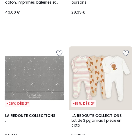
coton, imprimés baleines et
oursons
rayures
49,00 €
29,99 €
-25% DÈS 2*
-15% DÈS 2*
4,4
4,7
LA REDOUTE COLLECTIONS
LA REDOUTE COLLECTIONS
/ 5
/ 5
.
Lot de 3 pyjamas 1 pièce en
coto