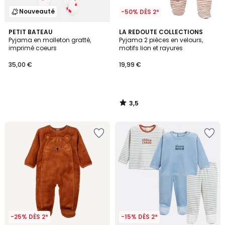
Nouveauté
-50% DÈS 2*
3,5
PETIT BATEAU
LA REDOUTE COLLECTIONS
/ 5
Pyjama en molleton gratté,
Pyjama 2 pièces en velours,
imprimé coeurs
motifs lion et rayures
35,00 €
19,99 €
3,5
/
5
-25% DÈS 2*
-15% DÈS 2*