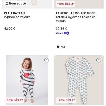
Nouveauté
-10% DÈS 2*
4,1
PETIT BATEAU
LA REDOUTE COLLECTIONS
/ 5
Pyjama en velours
Lot de 4 pyjamas 1 pièce en
velours
42,00 €
37,99 €
32,29 €
4,1
/
5
-30% DÈS 2*
-25% DÈS 2*