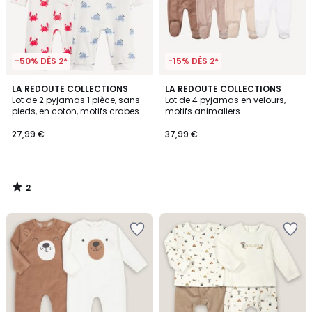
-50% DÈS 2*
-15% DÈS 2*
2
LA REDOUTE COLLECTIONS
LA REDOUTE COLLECTIONS
/
Lot de 2 pyjamas 1 pièce, sans
Lot de 4 pyjamas en velours,
5
pieds, en coton, motifs crabes
motifs animaliers
et tortues
27,99 €
37,99 €
2
/
5