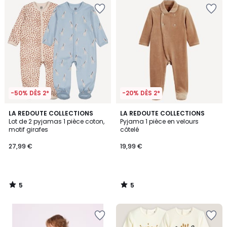
-50% DÈS 2*
-20% DÈS 2*
5
5
LA REDOUTE COLLECTIONS
LA REDOUTE COLLECTIONS
/
/
Lot de 2 pyjamas 1 pièce coton,
Pyjama 1 pièce en velours
5
5
motif girafes
côtelé
27,99 €
19,99 €
5
5
/
/
5
5