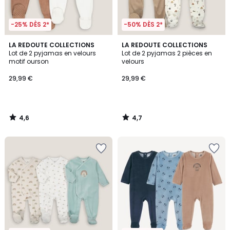
-25% DÈS 2*
-50% DÈS 2*
4,6
4,7
LA REDOUTE COLLECTIONS
LA REDOUTE COLLECTIONS
/ 5
/ 5
Lot de 2 pyjamas en velours
Lot de 2 pyjamas 2 pièces en
motif ourson
velours
29,99 €
29,99 €
4,6
4,7
/
/
5
5