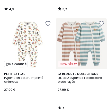
4,3
3,7
/
/
5
5
Nouveauté
-50% DÈS 2*
5
PETIT BATEAU
LA REDOUTE COLLECTIONS
/
Pyjama en coton, imprimé
Lot de 2 pyjamas 1 pièce sans
5
animaux
pieds rayés
27,00 €
27,99 €
5