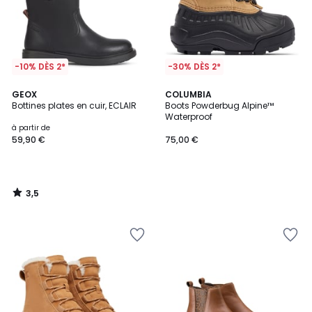
-10% DÈS 2*
-30% DÈS 2*
3,5
GEOX
COLUMBIA
/ 5
Bottines plates en cuir, ECLAIR
Boots Powderbug Alpine™
Waterproof
à partir de
59,90 €
75,00 €
3,5
/
5