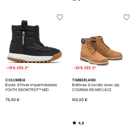
/
5
-15% DÈS 2*
-25% DÈS 2*
4,9
COLUMBIA
TIMBERLAND
/ 5
Boots d’hiver imperméables
Bottines à lacets avec zip
YOUTH SNOWTROT™ MID
COURMA KID MID LACE
75,00 €
100,00 €
4,9
/
5