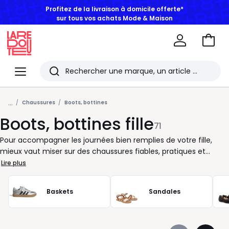
BONS PLANS | Jusqu'à -50% dès 2 articles*
Aller
au
La
panie
Redoute
Menu
Rechercher
Les
...
derniers
Chaussures
Boots, bottines
Boots, bottines fille
articles
71
consultés
Pour accompagner les journées bien remplies de votre fille,
mieux vaut miser sur des chaussures fiables, pratiques et
agréables à porter. Les boots et bottines sont des alliées idéales
Lire plus
pour traverser chaque saison avec aisance. Pensées pour
suivre le rythme des enfants actifs, elles offrent un bon
Baskets
Sandales
maintien, une autonomie facilitée grâce à des systèmes de
fermeture bien conçus, et s'enfilent sans effort au quotidien.
Côté style, les modèles ne manquent pas de personnalité :