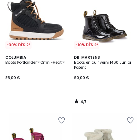
-30% DÈS 2*
-10% DÈS 2*
4,7
COLUMBIA
DR. MARTENS
/ 5
Boots Portlander™ Omni-Heat™
Boots en cuir verni 1460 Junior
Patent
85,00 €
90,00 €
4,7
/
5