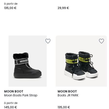
à partir de
135,00 €
29,99 €
2
MOON BOOT
MOON BOOT
Moon Boots Park Strap
Boots JR PARK
Couleurs
à partir de
145,00 €
135,00 €