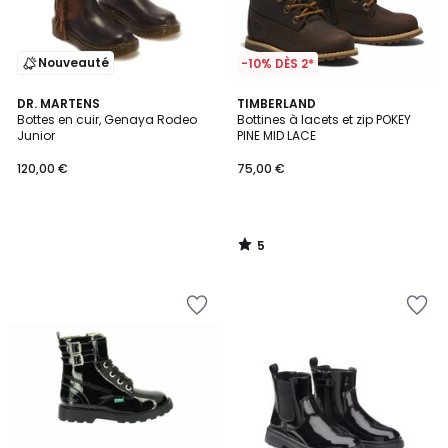
Nouveauté
-10% DÈS 2*
5
DR. MARTENS
TIMBERLAND
/
Bottes en cuir, Genaya Rodeo
Bottines à lacets et zip POKEY
5
Junior
PINE MID LACE
120,00 €
75,00 €
5
/
5