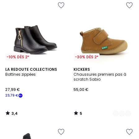
-10% DÈS 2*
-30% DÈS 2*
3,4
5
LA REDOUTE COLLECTIONS
2
KICKERS
/ 5
/
Bottines zippées
Chaussures premiers pas à
Couleurs
5
scratch Sabio
27,99 €
55,00 €
23,79 €
3,4
5
/
/
5
5