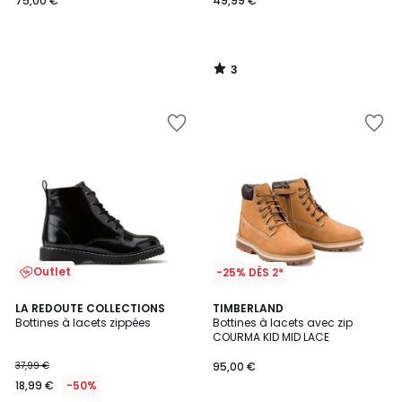
75,00 €
49,99 €
3
/
5
Outlet
-25% DÈS 2*
4,3
3
LA REDOUTE COLLECTIONS
TIMBERLAND
/ 5
/
Bottines à lacets zippées
Bottines à lacets avec zip
5
COURMA KID MID LACE
37,99 €
95,00 €
18,99 €
-50%