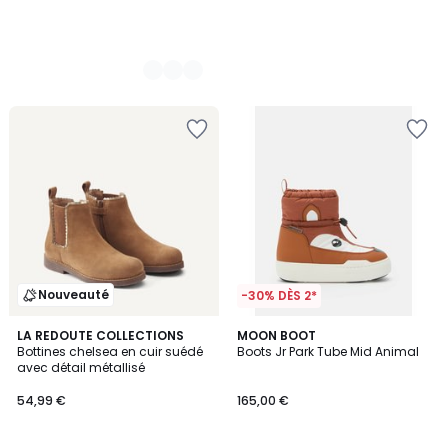
Nouveauté
-30% DÈS 2*
5
2
LA REDOUTE COLLECTIONS
MOON BOOT
/
Bottines chelsea en cuir suédé
Boots Jr Park Tube Mid Animal
Couleurs
5
avec détail métallisé
54,99 €
165,00 €