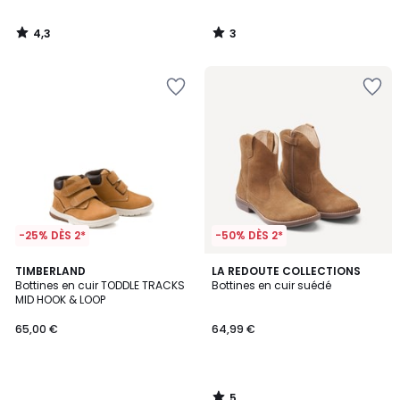
4,3
3
/
/
5
5
-25% DÈS 2*
-50% DÈS 2*
5
TIMBERLAND
LA REDOUTE COLLECTIONS
/
Bottines en cuir TODDLE TRACKS
Bottines en cuir suédé
5
MID HOOK & LOOP
65,00 €
64,99 €
5