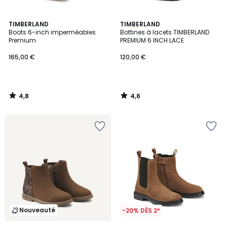
4,8
4,6
TIMBERLAND
TIMBERLAND
/ 5
/ 5
Boots 6-inch imperméables
Bottines à lacets TIMBERLAND
Premium
PREMIUM 6 INCH LACE
165,00 €
120,00 €
4,8
4,6
/
/
5
5
Nouveauté
-20% DÈS 2*