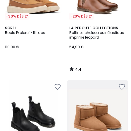
-30% DÈS 2*
-20% DÈS 2*
4,4
SOREL
LA REDOUTE COLLECTIONS
/ 5
Boots Explorer™ III Lace
Bottines chelsea cuir élastique
imprimé léopard
110,00 €
54,99 €
4,4
/
5