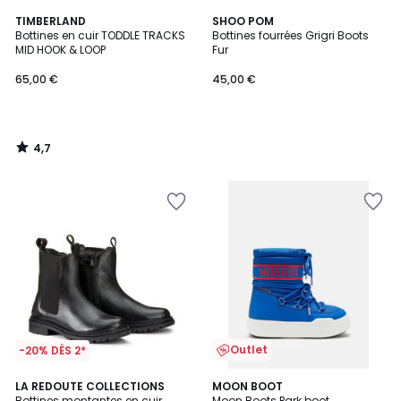
4,7
TIMBERLAND
SHOO POM
/ 5
Bottines en cuir TODDLE TRACKS
Bottines fourrées Grigri Boots
MID HOOK & LOOP
Fur
65,00 €
45,00 €
4,7
/
5
Outlet
-20% DÈS 2*
4,5
LA REDOUTE COLLECTIONS
MOON BOOT
/ 5
Bottines montantes en cuir
Moon Boots Park boot