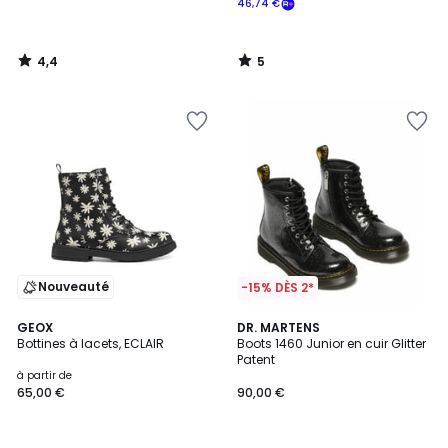
46,74 €
4,4
5
/
/
5
5
Nouveauté
-15% DÈS 2*
5
GEOX
DR. MARTENS
/
Bottines à lacets, ECLAIR
Boots 1460 Junior en cuir Glitter
5
Patent
à partir de
65,00 €
90,00 €