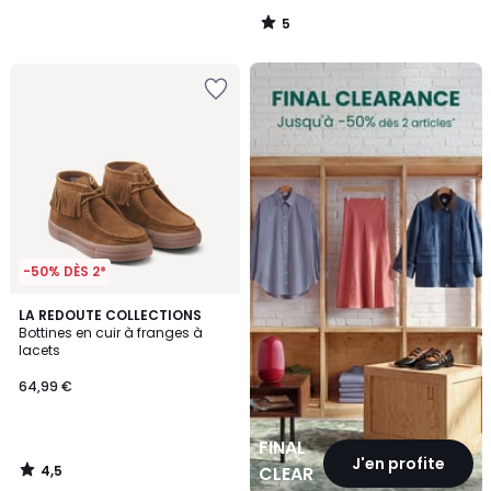
5
/
5
FINAL
CLEARANCE
-50% DÈS 2*
4,5
LA REDOUTE COLLECTIONS
/ 5
Bottines en cuir à franges à
lacets
64,99 €
FINAL
J'en profite
4,5
CLEARANCE
/