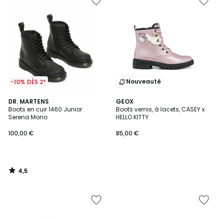
Nouveauté
-10% DÈS 2*
4,5
DR. MARTENS
GEOX
/ 5
Boots en cuir 1460 Junior
Boots vernis, à lacets, CASEY x
Serena Mono
HELLO KITTY
100,00 €
85,00 €
4,5
/
5