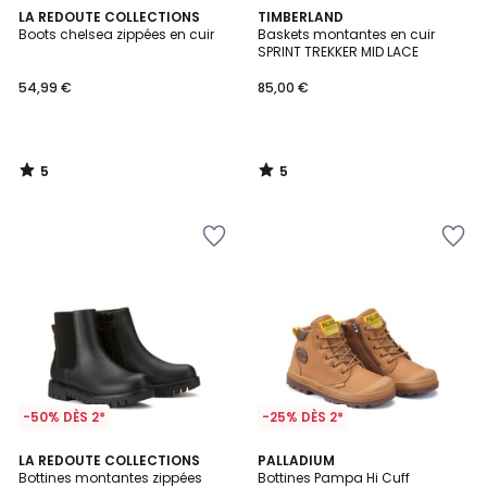
5
5
LA REDOUTE COLLECTIONS
TIMBERLAND
/
/
Boots chelsea zippées en cuir
Baskets montantes en cuir
5
5
SPRINT TREKKER MID LACE
54,99 €
85,00 €
5
5
/
/
5
5
-50% DÈS 2*
-25% DÈS 2*
3,4
4
LA REDOUTE COLLECTIONS
PALLADIUM
/ 5
/
Bottines montantes zippées
Bottines Pampa Hi Cuff