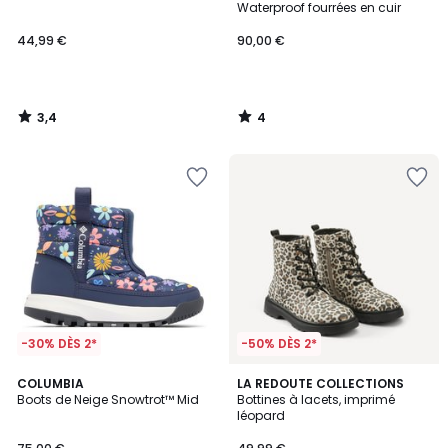
5
Waterproof fourrées en cuir
44,99 €
90,00 €
3,4
4
/
/
5
5
-30% DÈS 2*
-50% DÈS 2*
3
COLUMBIA
LA REDOUTE COLLECTIONS
/
Boots de Neige Snowtrot™ Mid
Bottines à lacets, imprimé
5
léopard