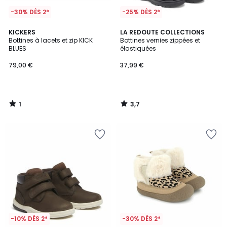
-30% DÈS 2*
-25% DÈS 2*
1
3,7
KICKERS
LA REDOUTE COLLECTIONS
/
/ 5
Bottines à lacets et zip KICK
Bottines vernies zippées et
5
BLUES
élastiquées
79,00 €
37,99 €
1
3,7
/
/
5
5
-10% DÈS 2*
-30% DÈS 2*