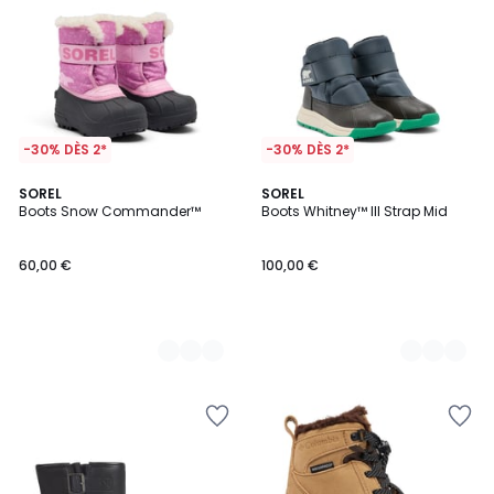
-30% DÈS 2*
-30% DÈS 2*
2
SOREL
2
SOREL
Boots Snow Commander™
Boots Whitney™ III Strap Mid
Couleurs
Couleurs
60,00 €
100,00 €