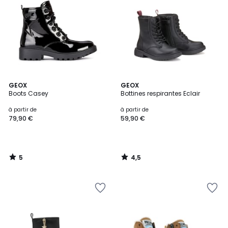
5
4,5
GEOX
GEOX
/
/ 5
Boots Casey
Bottines respirantes Eclair
5
à partir de
à partir de
79,90 €
59,90 €
5
4,5
/
/
5
5