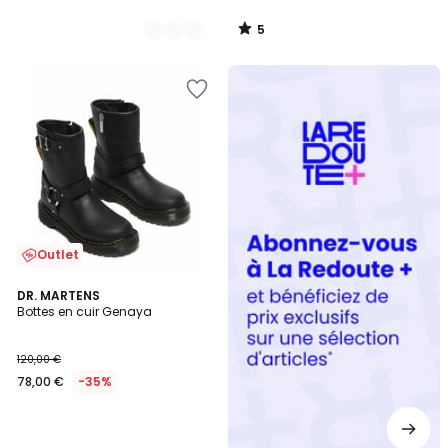
5
/
5
Redoute
+
Outlet
DR. MARTENS
Bottes en cuir Genaya
120,00 €
78,00 €
-35%