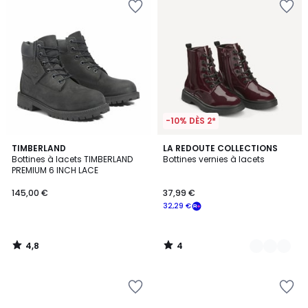
-10% DÈS 2*
4,8
4
TIMBERLAND
3
LA REDOUTE COLLECTIONS
/ 5
/
Bottines à lacets TIMBERLAND
Bottines vernies à lacets
Couleurs
5
PREMIUM 6 INCH LACE
145,00 €
37,99 €
32,29 €
4,8
4
/
/
5
5