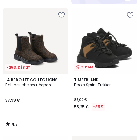
Outlet
-25% DÈS 2*
4,7
LA REDOUTE COLLECTIONS
TIMBERLAND
/ 5
Bottines chelsea léopard
Boots Sprint Trekker
37,99 €
85,00 €
55,25 €
-35%
4,7
/
5