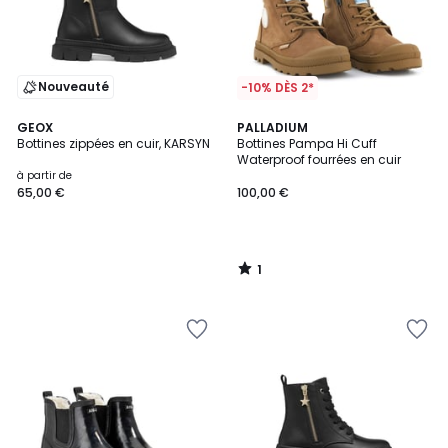
Nouveauté
-10% DÈS 2*
1
GEOX
PALLADIUM
/
Bottines zippées en cuir, KARSYN
Bottines Pampa Hi Cuff
5
Waterproof fourrées en cuir
à partir de
65,00 €
100,00 €
1
/
5