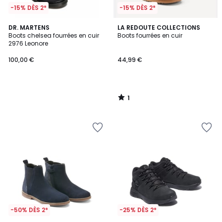
-15% DÈS 2*
-15% DÈS 2*
1
DR. MARTENS
LA REDOUTE COLLECTIONS
/
Boots chelsea fourrées en cuir
Boots fourrées en cuir
5
2976 Leonore
100,00 €
44,99 €
1
/
5
-50% DÈS 2*
-25% DÈS 2*