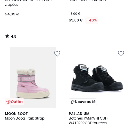
zippées
54,99 €
115,00 €
69,00 €
-40%
4,5
/
5
Outlet
Nouveauté
5
MOON BOOT
PALLADIUM
/
Moon Boots Park Strap
Bottines PAMPA HI CUFF
5
WATERPROOF fourrées