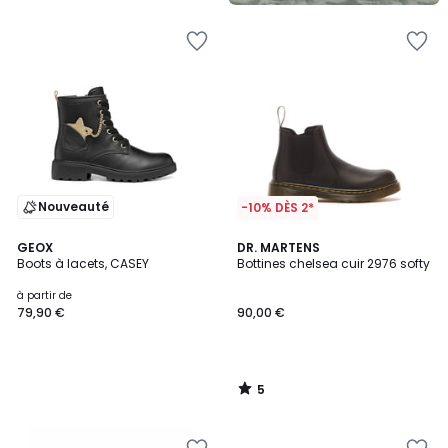
5
Nouveauté
-10% DÈS 2*
5
GEOX
DR. MARTENS
/
Boots à lacets, CASEY
Bottines chelsea cuir 2976 softy
5
à partir de
79,90 €
90,00 €
5
/
5