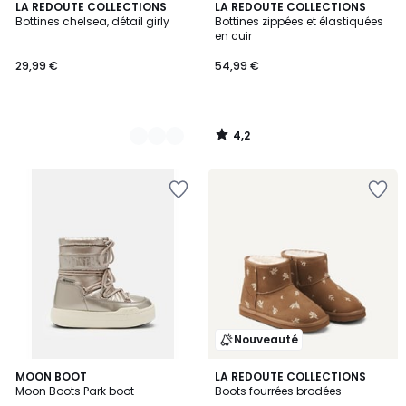
4,2
2
LA REDOUTE COLLECTIONS
LA REDOUTE COLLECTIONS
/ 5
Bottines chelsea, détail girly
Bottines zippées et élastiquées
Couleurs
en cuir
29,99 €
54,99 €
4,2
/
5
Nouveauté
MOON BOOT
LA REDOUTE COLLECTIONS
Moon Boots Park boot
Boots fourrées brodées