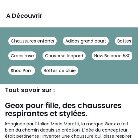
A Découvrir
Chaussures enfants
Adidas grand court
Bottes de
Crocs rose
Converse léopard
New Balance 530
Shoo Pom
Bottes de pluie
Tout savoir sur :
Geox pour fille, des chaussures
respirantes et stylées.
Imaginée par l’Italien Mario Moretti, la marque Geox a fait
bien du chemin depuis sa création. L’idée du concepteur
était pertinente : inventer une chaussure qui laisse respirer