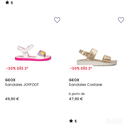
5
/
5
-30% DÈS 2*
-30% DÈS 2*
5
GEOX
2
GEOX
/
Sandales JOYFOOT
Sandales Costarei
Couleurs
5
à partir de
49,90 €
47,90 €
5
/
5