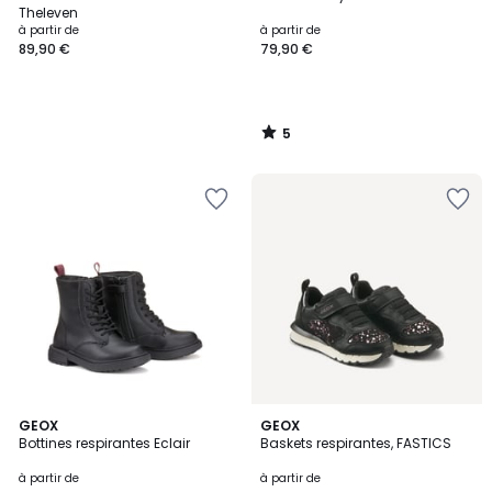
5
Theleven
à partir de
à partir de
89,90 €
79,90 €
5
/
5
4,5
GEOX
GEOX
/ 5
Bottines respirantes Eclair
Baskets respirantes, FASTICS
à partir de
à partir de