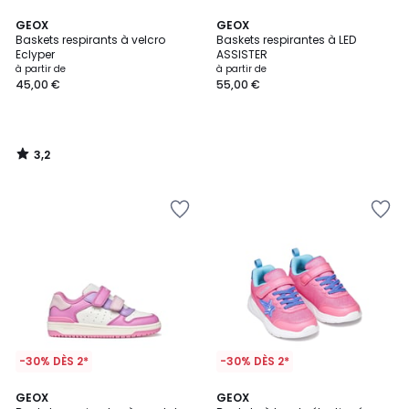
3,2
GEOX
GEOX
/ 5
Baskets respirants à velcro
Baskets respirantes à LED
Eclyper
ASSISTER
à partir de
à partir de
45,00 €
55,00 €
3,2
/
5
-30% DÈS 2*
-30% DÈS 2*
GEOX
GEOX