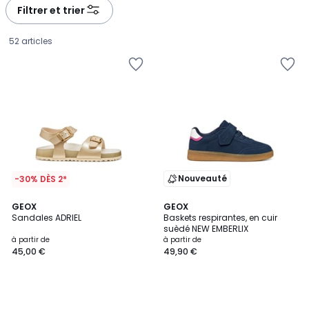
à
à
Filtrer et trier
gauche
droite
52 articles
Nouveauté
-30% DÈS 2*
GEOX
GEOX
Sandales ADRIEL
Baskets respirantes, en cuir
suèdé NEW EMBERLIX
Prix
à partir de
à partir de
45,00 €
49,90 €
à
partir
de
45,00