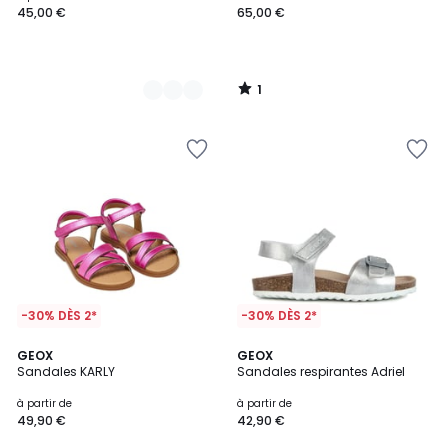
45,00 €
65,00 €
1
/
5
-30% DÈS 2*
-30% DÈS 2*
4,8
GEOX
2
GEOX
/ 5
Sandales KARLY
Sandales respirantes Adriel
Couleurs
à partir de
à partir de
49,90 €
42,90 €