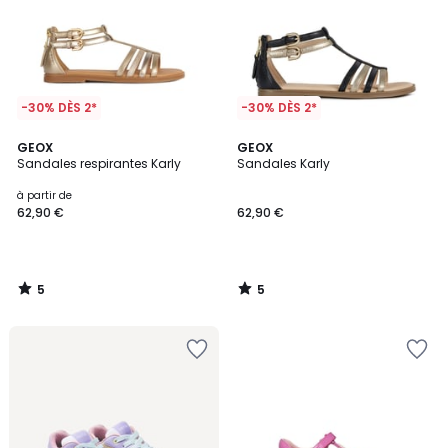
-30% DÈS 2*
-30% DÈS 2*
5
5
GEOX
GEOX
/
/
Sandales respirantes Karly
Sandales Karly
5
5
à partir de
62,90 €
62,90 €
5
5
/
/
5
5