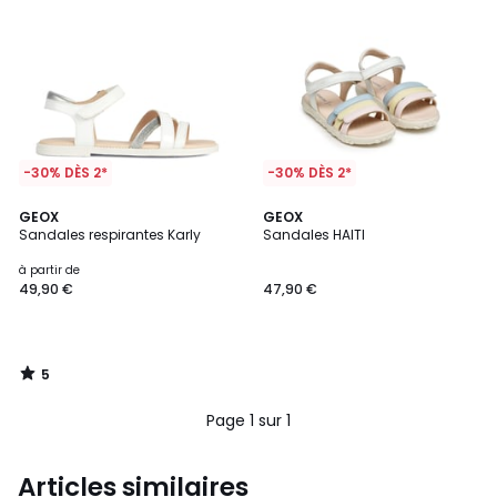
-30% DÈS 2*
-30% DÈS 2*
5
GEOX
GEOX
/
Sandales respirantes Karly
Sandales HAITI
5
à partir de
49,90 €
47,90 €
5
/
5
Page 1 sur 1
Articles similaires