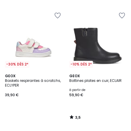
€.
-30% DÈS 2*
-10% DÈS 2*
3,5
GEOX
GEOX
/ 5
Baskets respirantes à scratchs,
Bottines plates en cuir, ECLAIR
ECLYPER
à partir de
39,90 €
59,90 €
3,5
/
5