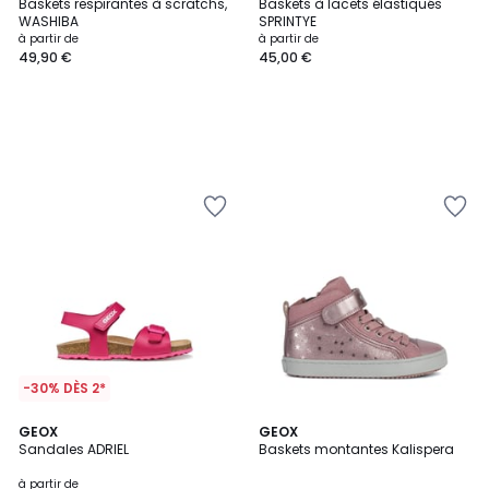
Baskets respirantes à scratchs,
Baskets à lacets élastiqués
WASHIBA
SPRINTYE
à partir de
à partir de
49,90 €
45,00 €
-30% DÈS 2*
1
2
GEOX
GEOX
/
Sandales ADRIEL
Baskets montantes Kalispera
Couleurs
5
à partir de