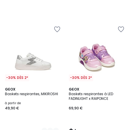
-30% DÈS 2*
-30% DÈS 2*
1
2
GEOX
GEOX
/
Baskets respirantes, MIKIROSHI
Baskets respirantes à LED
Couleurs
5
FADINLIGHT x RAIPONCE
à partir de
49,90 €
69,90 €