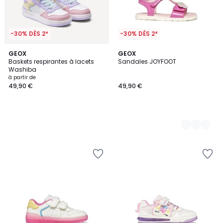
-30% DÈS 2*
-30% DÈS 2*
GEOX
2
GEOX
Baskets respirantes à lacets
Sandales JOYFOOT
Couleurs
Washiba
à partir de
49,90 €
49,90 €