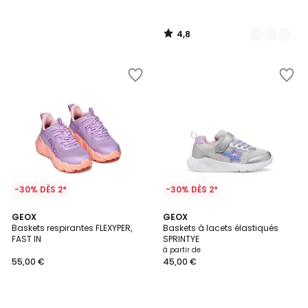
4,8
/
5
-30% DÈS 2*
-30% DÈS 2*
5
GEOX
GEOX
/
Baskets respirantes FLEXYPER,
Baskets à lacets élastiqués
5
FAST IN
SPRINTYE
à partir de
55,00 €
45,00 €