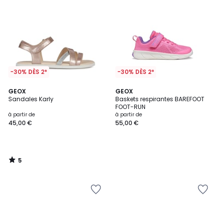
-30% DÈS 2*
-30% DÈS 2*
5
GEOX
GEOX
/
Sandales Karly
Baskets respirantes BAREFOOT
5
FOOT-RUN
à partir de
à partir de
45,00 €
55,00 €
5
/
5