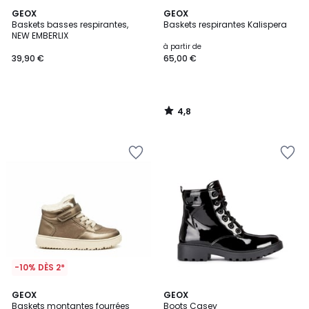
4,8
GEOX
GEOX
/ 5
Baskets basses respirantes,
Baskets respirantes Kalispera
NEW EMBERLIX
à partir de
39,90 €
65,00 €
4,8
/
5
-10% DÈS 2*
5
GEOX
GEOX
/
Baskets montantes fourrées
Boots Casey