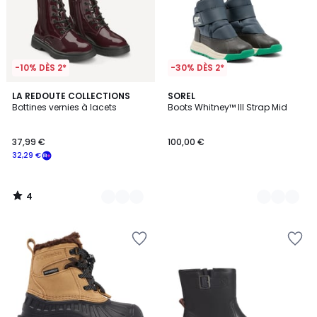
-10% DÈS 2*
-30% DÈS 2*
4
3
LA REDOUTE COLLECTIONS
2
SOREL
/
Bottines vernies à lacets
Boots Whitney™ III Strap Mid
Couleurs
Couleurs
5
37,99 €
100,00 €
32,29 €
4
/
5