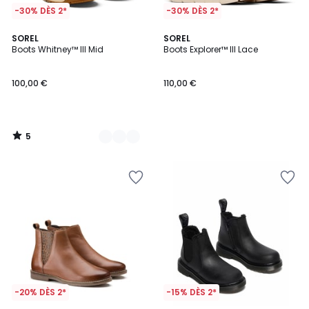
-30% DÈS 2*
-30% DÈS 2*
5
2
SOREL
SOREL
/
Boots Whitney™ III Mid
Boots Explorer™ III Lace
Couleurs
5
100,00 €
110,00 €
5
/
5
-20% DÈS 2*
-15% DÈS 2*