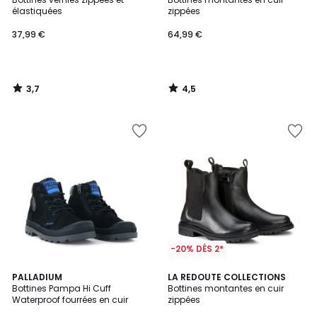
élastiquées
zippées
37,99 €
64,99 €
3,7
4,5
/
/
5
5
-20% DÈS 2*
4
4,5
PALLADIUM
LA REDOUTE COLLECTIONS
/
/ 5
Bottines Pampa Hi Cuff
Bottines montantes en cuir
5
Waterproof fourrées en cuir
zippées