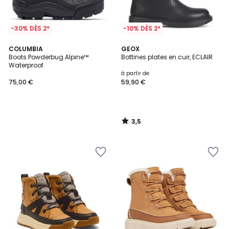
-30% DÈS 2*
-10% DÈS 2*
3,5
COLUMBIA
GEOX
/ 5
Boots Powderbug Alpine™
Bottines plates en cuir, ECLAIR
Waterproof
à partir de
75,00 €
59,90 €
3,5
/
5