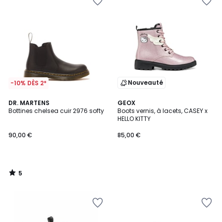
Nouveauté
-10% DÈS 2*
5
DR. MARTENS
GEOX
/
Bottines chelsea cuir 2976 softy
Boots vernis, à lacets, CASEY x
5
HELLO KITTY
90,00 €
85,00 €
5
/
5