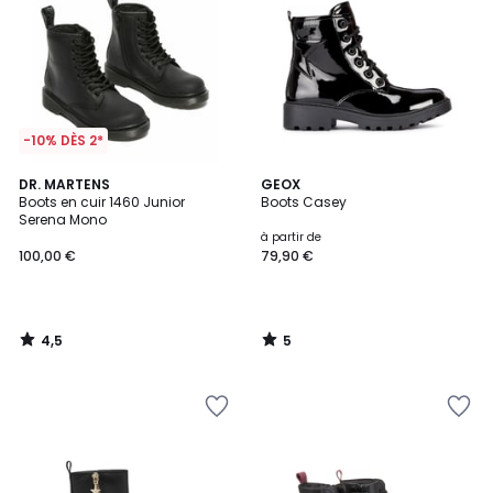
-10% DÈS 2*
4,5
5
DR. MARTENS
GEOX
/ 5
/
Boots en cuir 1460 Junior
Boots Casey
5
Serena Mono
à partir de
100,00 €
79,90 €
4,5
5
/
/
5
5