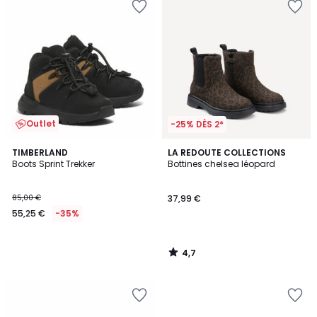
Outlet
-25% DÈS 2*
4,7
TIMBERLAND
LA REDOUTE COLLECTIONS
/ 5
Boots Sprint Trekker
Bottines chelsea léopard
85,00 €
37,99 €
55,25 €
-35%
4,7
/
5