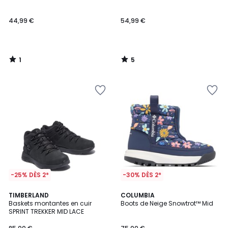
5
5
44,99 €
54,99 €
1
5
/
/
5
5
-25% DÈS 2*
-30% DÈS 2*
5
TIMBERLAND
COLUMBIA
/
Baskets montantes en cuir
Boots de Neige Snowtrot™ Mid
5
SPRINT TREKKER MID LACE