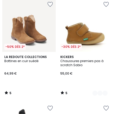
-50% DÈS 2*
-30% DÈS 2*
5
5
LA REDOUTE COLLECTIONS
2
KICKERS
/
/
Bottines en cuir suédé
Chaussures premiers pas à
Couleurs
5
5
scratch Sabio
64,99 €
55,00 €
5
5
/
/
5
5