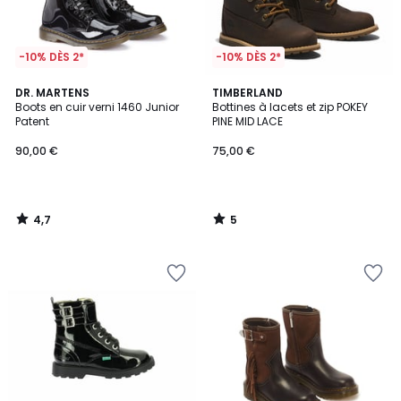
-10% DÈS 2*
-10% DÈS 2*
4,7
5
DR. MARTENS
TIMBERLAND
/ 5
/
Boots en cuir verni 1460 Junior
Bottines à lacets et zip POKEY
5
Patent
PINE MID LACE
90,00 €
75,00 €
4,7
5
/
/
5
5