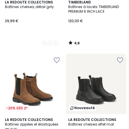
4,6
2
LA REDOUTE COLLECTIONS
TIMBERLAND
/ 5
Bottines chelsea, détail girly
Bottines à lacets TIMBERLAND
Couleurs
PREMIUM 6 INCH LACE
29,99 €
120,00 €
4,6
/
5
Nouveauté
-20% DÈS 2*
4,2
LA REDOUTE COLLECTIONS
LA REDOUTE COLLECTIONS
/ 5
Bottines zippées et élastiquées
Bottines chelsea effet mat
en cuir