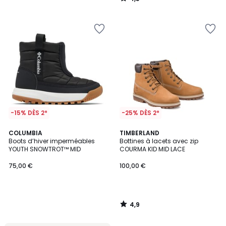
/
5
-15% DÈS 2*
-25% DÈS 2*
4,9
COLUMBIA
TIMBERLAND
/ 5
Boots d’hiver imperméables
Bottines à lacets avec zip
YOUTH SNOWTROT™ MID
COURMA KID MID LACE
75,00 €
100,00 €
4,9
/
5