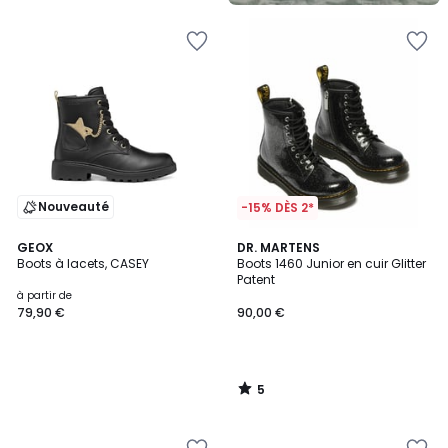
5
Nouveauté
-15% DÈS 2*
5
GEOX
DR. MARTENS
/
Boots à lacets, CASEY
Boots 1460 Junior en cuir Glitter
5
Patent
à partir de
79,90 €
90,00 €
5
/
5