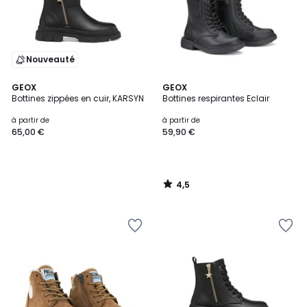
Nouveauté
4,5
GEOX
GEOX
/ 5
Bottines zippées en cuir, KARSYN
Bottines respirantes Eclair
à partir de
à partir de
65,00 €
59,90 €
4,5
/
5