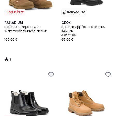
Nouveauté
-10% DÈS 2*
1
PALLADIUM
GEOX
/
Bottines Pampa Hi Cuff
Bottines zippées et à lacets,
5
Waterproof fourrées en cuir
KARSYN
à partir de
100,00 €
65,00 €
1
/
5