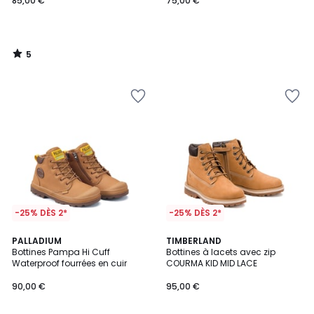
85,00 €
75,00 €
5
/
5
-25% DÈS 2*
-25% DÈS 2*
4
3
PALLADIUM
TIMBERLAND
/
/
Bottines Pampa Hi Cuff
Bottines à lacets avec zip
5
5
Waterproof fourrées en cuir
COURMA KID MID LACE
90,00 €
95,00 €