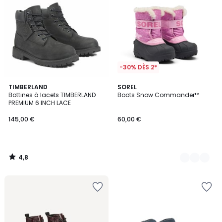
-30% DÈS 2*
4,8
TIMBERLAND
2
SOREL
/ 5
Bottines à lacets TIMBERLAND
Boots Snow Commander™
Couleurs
PREMIUM 6 INCH LACE
145,00 €
60,00 €
4,8
/
5