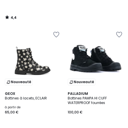
4,4
/
5
Nouveauté
Nouveauté
5
GEOX
PALLADIUM
/
Bottines à lacets, ECLAIR
Bottines PAMPA HI CUFF
5
WATERPROOF fourrées
à partir de
65,00 €
100,00 €