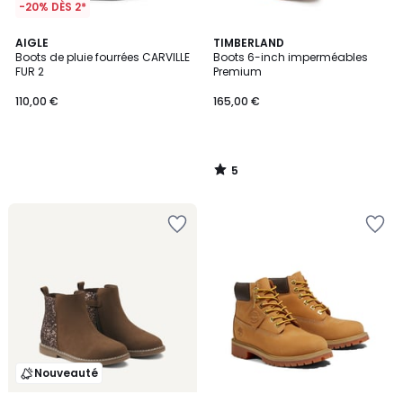
-20% DÈS 2*
5
AIGLE
TIMBERLAND
/
Boots de pluie fourrées CARVILLE
Boots 6-inch imperméables
5
FUR 2
Premium
110,00 €
165,00 €
5
/
5
Nouveauté