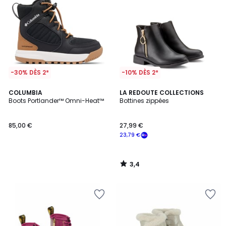
-30% DÈS 2*
-10% DÈS 2*
3,4
COLUMBIA
LA REDOUTE COLLECTIONS
/ 5
Boots Portlander™ Omni-Heat™
Bottines zippées
85,00 €
27,99 €
23,79 €
3,4
/
5