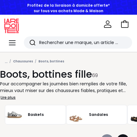
BONS PLANS | Jusqu'à -50% dès 2 articles*
Aller
au
La
panie
Redoute
Menu
Rechercher
Les
...
derniers
Chaussures
Boots, bottines
Boots, bottines fille
articles
69
consultés
Pour accompagner les journées bien remplies de votre fille,
mieux vaut miser sur des chaussures fiables, pratiques et
agréables à porter. Les boots et bottines sont des alliées idéales
Lire plus
pour traverser chaque saison avec aisance. Pensées pour
suivre le rythme des enfants actifs, elles offrent un bon
Baskets
Sandales
maintien, une autonomie facilitée grâce à des systèmes de
fermeture bien conçus, et s'enfilent sans effort au quotidien.
Côté style, les modèles ne manquent pas de personnalité :