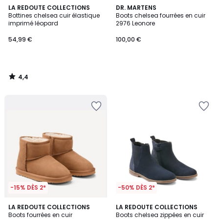
4,4
LA REDOUTE COLLECTIONS
DR. MARTENS
/ 5
Bottines chelsea cuir élastique
Boots chelsea fourrées en cuir
imprimé léopard
2976 Leonore
54,99 €
100,00 €
4,4
/
5
-15% DÈS 2*
-50% DÈS 2*
1
5
LA REDOUTE COLLECTIONS
LA REDOUTE COLLECTIONS
/
/
Boots fourrées en cuir
Boots chelsea zippées en cuir