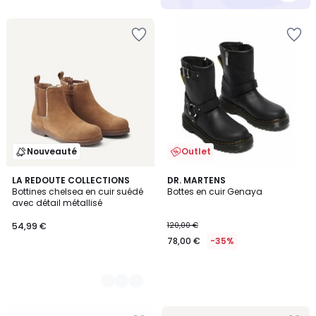
5
Nouveauté
Outlet
2
LA REDOUTE COLLECTIONS
DR. MARTENS
Bottines chelsea en cuir suédé
Bottes en cuir Genaya
Couleurs
avec détail métallisé
54,99 €
120,00 €
78,00 €
-35%