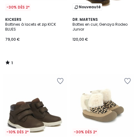
Nouveauté
-30% DÈS 2*
1
KICKERS
DR. MARTENS
/
Bottines à lacets et zip KICK
Bottes en cuir, Genaya Rodeo
5
BLUES
Junior
79,00 €
120,00 €
1
/
5
-10% DÈS 2*
-30% DÈS 2*