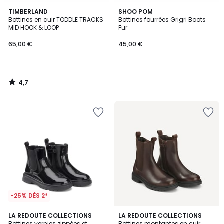
4,7
TIMBERLAND
SHOO POM
/ 5
Bottines en cuir TODDLE TRACKS
Bottines fourrées Grigri Boots
MID HOOK & LOOP
Fur
65,00 €
45,00 €
4,7
/
5
-25% DÈS 2*
3,7
4,5
LA REDOUTE COLLECTIONS
LA REDOUTE COLLECTIONS
/ 5
/ 5
Bottines vernies zippées et
Bottines montantes en cuir