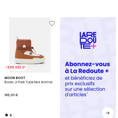
Redoute
+
-30% DÈS 2*
5
MOON BOOT
/
Boots Jr Park Tube Mid Animal
5
165,00 €
5
/