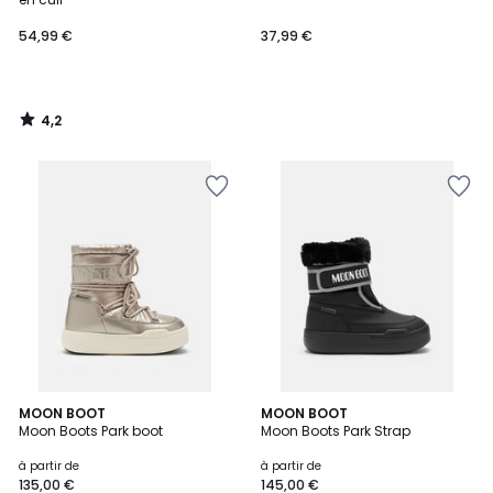
54,99 €
37,99 €
4,2
/
5
MOON BOOT
2
MOON BOOT
Moon Boots Park boot
Moon Boots Park Strap
Couleurs
à partir de
à partir de
135,00 €
145,00 €