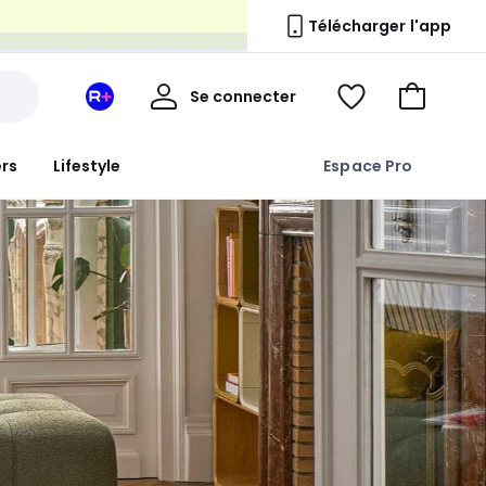
n
Télécharger l'app
Mon
Se connecter
Mon
Voir
Aller
compte
espace
ma
au
La
wishlist
panier
ers
Lifestyle
Espace Pro
Redoute
+