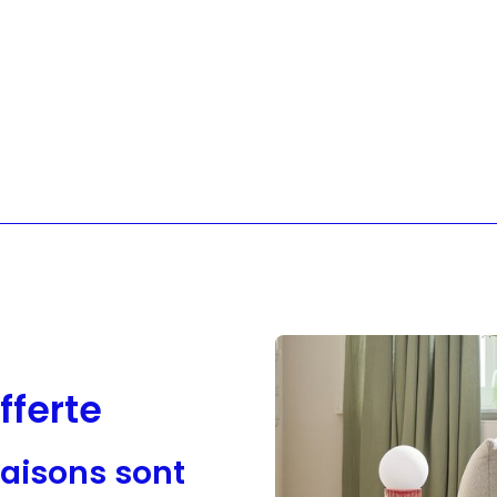
Sloggi
Adidas
fferte
raisons sont