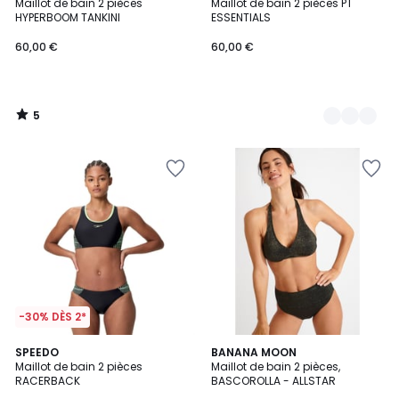
/
Maillot de bain 2 pièces
Maillot de bain 2 pièces PT
Couleurs
5
HYPERBOOM TANKINI
ESSENTIALS
60,00
60,00 €
60,00 €
€.
5
/
5
-30% DÈS 2*
SPEEDO
2
BANANA MOON
Maillot de bain 2 pièces
Maillot de bain 2 pièces,
Couleurs
RACERBACK
BASCOROLLA - ALLSTAR