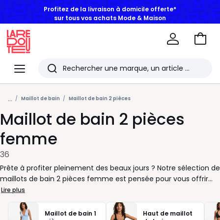
Profitez de la livraison à domicile offerte*
sur tous vos achats Mode & Maison
Aller
au
La
panie
Redoute
Menu
Rechercher
Les
...
derniers
Maillot de bain
Maillot de bain 2 pièces
Maillot de bain 2 pièces
articles
consultés
femme
36
Prête à profiter pleinement des beaux jours ? Notre sélection de
maillots de bain 2 pièces femme est pensée pour vous offrir
confort et liberté en toutes circonstances. Que vous aimiez
Lire plus
lézarder au soleil ou nager sans contrainte, chaque maillot
s’adapte à votre style de vie et à votre rythme. Nous vous
Maillot de bain 1
Haut de maillot