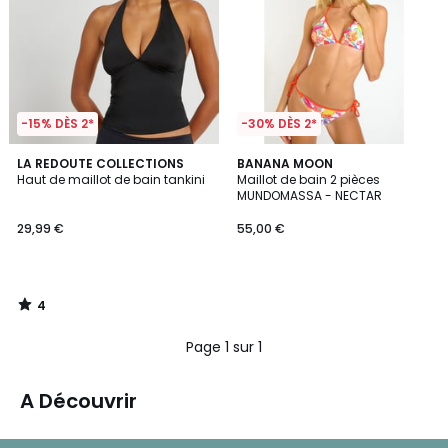
-15% DÈS 2*
-30% DÈS 2*
4
LA REDOUTE COLLECTIONS
BANANA MOON
/
Haut de maillot de bain tankini
Maillot de bain 2 pièces
5
MUNDOMASSA - NECTAR
29,99 €
55,00 €
4
/
5
Page 1 sur 1
A Découvrir