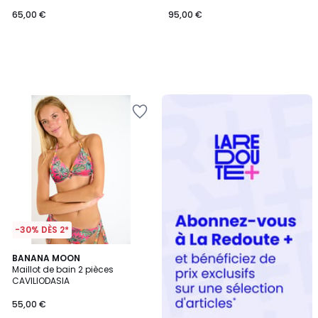
65,00 €
95,00 €
Redoute
+
-30% DÈS 2*
BANANA MOON
Maillot de bain 2 pièces
CAVILIODASIA
55,00 €