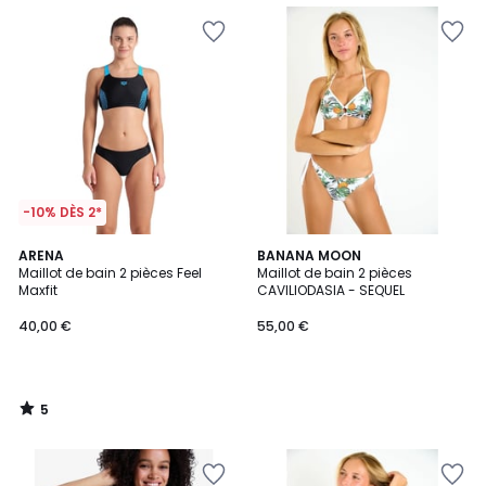
-10% DÈS 2*
5
ARENA
BANANA MOON
/
Maillot de bain 2 pièces Feel
Maillot de bain 2 pièces
5
Maxfit
CAVILIODASIA - SEQUEL
40,00 €
55,00 €
5
/
5