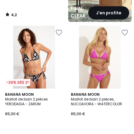
FINAL
J'en profite
4,2
CLEARANCE
/
5
-30% DÈS 2*
BANANA MOON
3
BANANA MOON
Maillot de bain 2 pièces
Maillot de bain 2 pièces,
Couleurs
YERODASIA - ZARUM
NUCOAVORA - WATERCOLOR
65,00 €
65,00 €