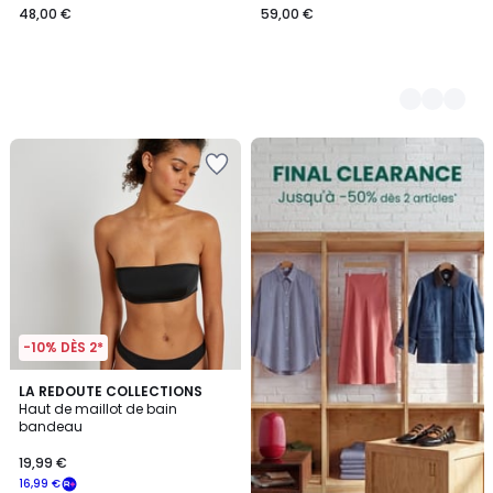
48,00 €
59,00 €
FINAL
CLEARANCE
-10% DÈS 2*
4,2
LA REDOUTE COLLECTIONS
/ 5
Haut de maillot de bain
bandeau
19,99 €
16,99 €