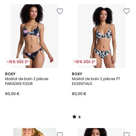
-15% DÈS 2*
-15% DÈS 2*
4
ROXY
ROXY
/
Maillot de bain 2 pièces
Maillot de bain 2 pièces PT
5
PARADISE FLEUR
ESSENTIALS
60,00 €
60,00 €
4
/
5