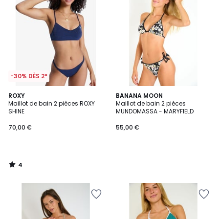
-30% DÈS 2*
4
ROXY
BANANA MOON
/
Maillot de bain 2 pièces ROXY
Maillot de bain 2 pièces
5
SHINE
MUNDOMASSA - MARYFIELD
70,00 €
55,00 €
4
/
5