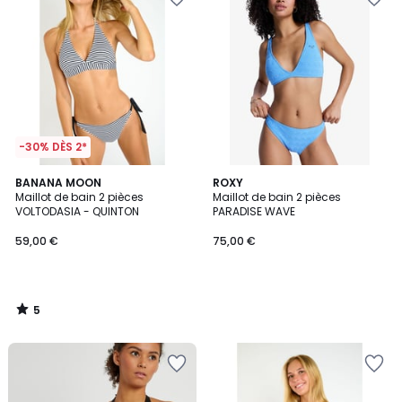
-30% DÈS 2*
5
BANANA MOON
ROXY
/
Maillot de bain 2 pièces
Maillot de bain 2 pièces
5
VOLTODASIA - QUINTON
PARADISE WAVE
59,00 €
75,00 €
5
/
5