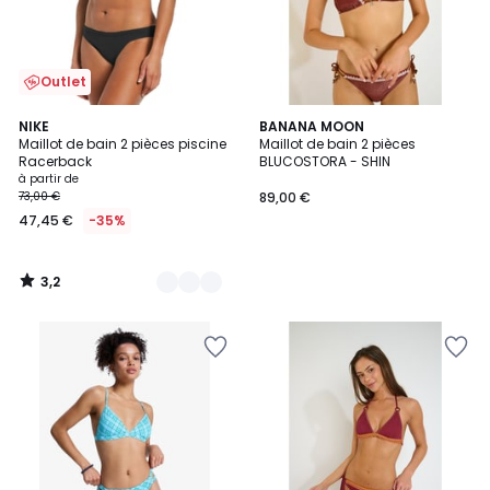
Outlet
3,2
2
NIKE
BANANA MOON
/ 5
Maillot de bain 2 pièces piscine
Maillot de bain 2 pièces
Couleurs
Racerback
BLUCOSTORA - SHIN
à partir de
73,00 €
89,00 €
47,45 €
-35%
3,2
/
5