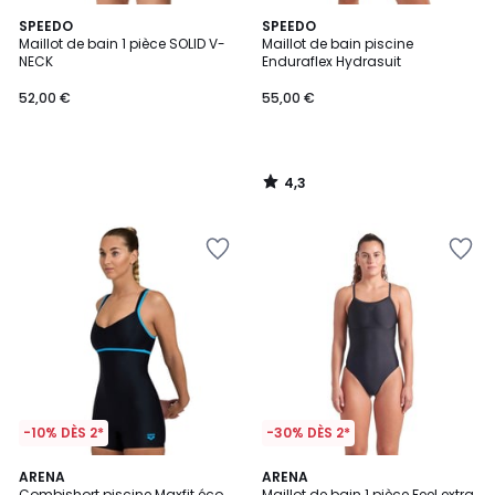
4,3
SPEEDO
SPEEDO
/ 5
Maillot de bain 1 pièce SOLID V-
Maillot de bain piscine
NECK
Enduraflex Hydrasuit
52,00 €
55,00 €
4,3
/
5
-10% DÈS 2*
-30% DÈS 2*
3,5
4,5
ARENA
2
ARENA
/ 5
/ 5
Combishort piscine Maxfit éco
Maillot de bain 1 pièce Feel extra