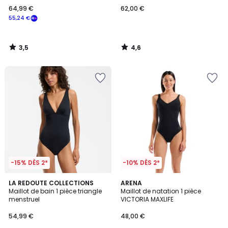
64,99 €
62,00 €
55,24 €
3,5
4,6
/
/
5
5
-15% DÈS 2*
-10% DÈS 2*
4,3
3
LA REDOUTE COLLECTIONS
2
ARENA
/ 5
/
Maillot de bain 1 pièce triangle
Maillot de natation 1 pièce
Couleurs
5
menstruel
VICTORIA MAXLIFE
54,99 €
48,00 €