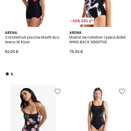
-30% DÈS 2*
5
ARENA
ARENA
/
Combishort piscine Maxfit éco
Maillot de natation 1 pièce ALINA
5
Arena W Kaori
WING BACK SENSITIVE
62,00 €
75,00 €
5
/
5