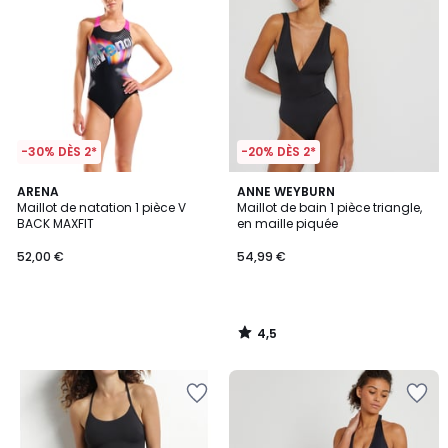
-30% DÈS 2*
-20% DÈS 2*
4,5
ARENA
ANNE WEYBURN
/ 5
Maillot de natation 1 pièce V
Maillot de bain 1 pièce triangle,
BACK MAXFIT
en maille piquée
52,00 €
54,99 €
4,5
/
5