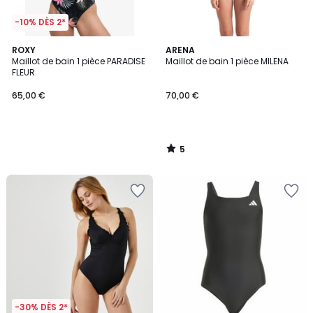
-10% DÈS 2*
5
ROXY
ARENA
/
Maillot de bain 1 pièce PARADISE
Maillot de bain 1 pièce MILENA
5
FLEUR
65,00 €
70,00 €
5
/
5
-30% DÈS 2*