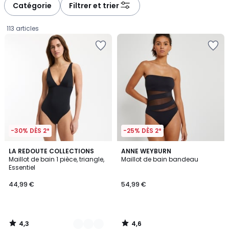
à
à
Catégorie
Filtrer et trier
gauche
droite
113 articles
-30% DÈS 2*
-25% DÈS 2*
4,3
4,6
2
LA REDOUTE COLLECTIONS
ANNE WEYBURN
/ 5
/ 5
Maillot de bain 1 pièce, triangle,
Maillot de bain bandeau
Couleurs
Essentiel
44,99
44,99 €
54,99 €
€.
4,3
4,6
/
/