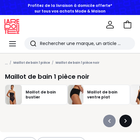
BONS PLANS | Jusqu'à -50% dès 2 articles*
Aller
au
La
panie
Redoute
Menu
Rechercher
Les
...
derniers
Maillot de bain 1 pièce
Maillot de bain 1 pièce noir
articles
Maillot de bain 1 pièce noir
consultés
Maillot de bain
Maillot de bain
bustier
ventre plat
Précédent
Suivan
-
-
défiler
défiler