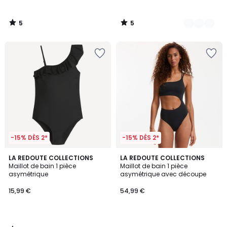
5
5
/
/
5
5
-15% DÈS 2*
-15% DÈS 2*
3
LA REDOUTE COLLECTIONS
LA REDOUTE COLLECTIONS
/
Maillot de bain 1 pièce
Maillot de bain 1 pièce
5
asymétrique
asymétrique avec découpe
15,99 €
54,99 €