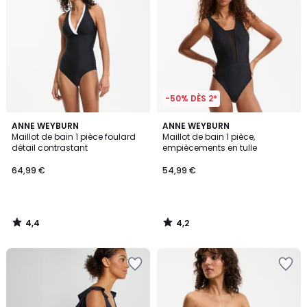
-50% DÈS 2*
4,4
4,2
ANNE WEYBURN
ANNE WEYBURN
/ 5
/ 5
Maillot de bain 1 pièce foulard
Maillot de bain 1 pièce,
détail contrastant
empiècements en tulle
64,99 €
54,99 €
4,4
4,2
/
/
5
5