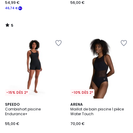
54,99 €
56,00 €
46,74 €
5
/
5
-15% DÈS 2*
-10% DÈS 2*
5
5
SPEEDO
2
ARENA
/
/
Combishort piscine
Maillot de bain piscine 1 pièce
Couleurs
5
5
Endurance+
Water Touch
55,00 €
70,00 €