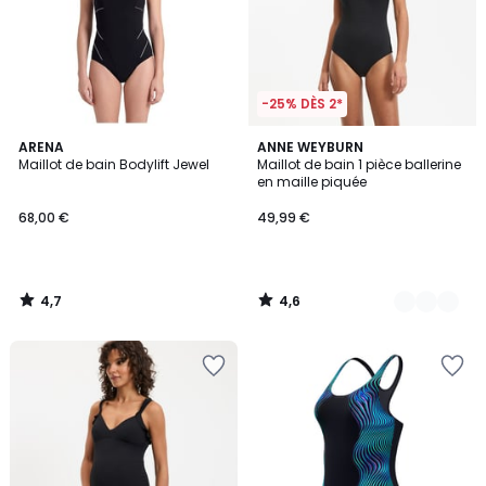
-25% DÈS 2*
4,7
4,6
ARENA
2
ANNE WEYBURN
/ 5
/ 5
Maillot de bain Bodylift Jewel
Maillot de bain 1 pièce ballerine
Couleurs
en maille piquée
68,00 €
49,99 €
4,7
4,6
/
/
5
5