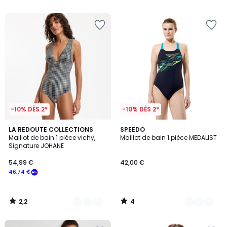
5
5
-10% DÈS 2*
-10% DÈS 2*
2,2
4
2
LA REDOUTE COLLECTIONS
3
SPEEDO
/ 5
/
Maillot de bain 1 pièce vichy,
Maillot de bain 1 pièce MEDALIST
Couleurs
Couleurs
5
Signature JOHANE
54,99 €
42,00 €
46,74 €
2,2
4
/
/
5
5