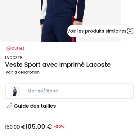
Voir les produits similaires
Outlet
LACOSTE
Veste Sport avec imprimé Lacoste
Voir la description
Marine/Blanc
Guide des tailles
105,00
105,00 €
€
150,00 €
-30%
au