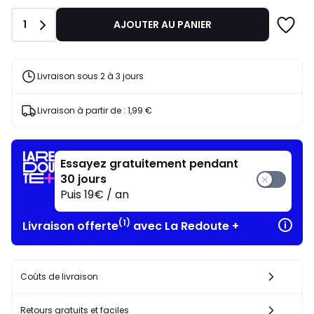
lieu
de
Quantité
1
AJOUTER AU PANIER
150,00
€
30%
de
Livraison sous 2 à 3 jours
réduction
appliquée.
Livraison à partir de :
1,99 €
Essayez gratuitement pendant
30 jours
Puis 19€ / an
(1)
Livraison offerte
avec La Redoute +
Coûts de livraison
Retours gratuits et faciles