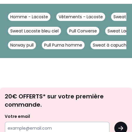
Homme - Lacoste
Vêtements - Lacoste
Sweat - 
Sweat Lacoste bleu ciel
Pull Converse
Sweat Laco
Norway pull
Pull Puma homme
Sweat à capuche 
Envie
20€ OFFERTS* sur votre première
d'inspirations
commande.
et
de
Votre email
surprises?
OK
!