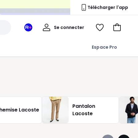
n
Télécharger l'app
Mon
Se connecter
Mon
Voir
Aller
compte
espace
ma
au
La
wishlist
panier
Espace Pro
Redoute
+
Pantalon
hemise Lacoste
Lacoste