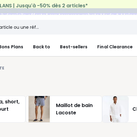
n à domicile offerte*
sur tous vos achats Mode & Maiso
Bons Plans
Back to
Best-sellers
Final Clearance
TE
, short,
Maillot de bain
urt
C
Lacoste