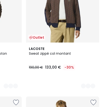
Outlet
2
LACOSTE
Couleurs
coton
Sweat zippé col montant
133,00 €
190,00 €
-30%