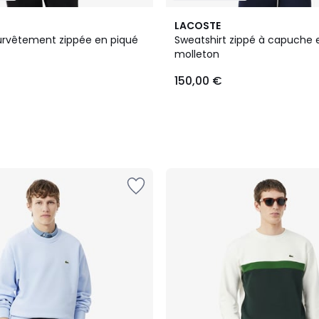
4
LACOSTE
Couleurs
urvêtement zippée en piqué
Sweatshirt zippé à capuche 
molleton
150,00 €