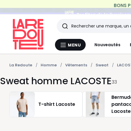
Profitez de la livraiso
Rechercher
Les
Nouveautés
MENU
Menu
derniers
La
Redoute
articles
La Redoute
Homme
Vêtements
Sweat
LACOS
Sweat homme LACOSTE
consultés
33
Bermuda
T-shirt Lacoste
pantaco
Lacoste