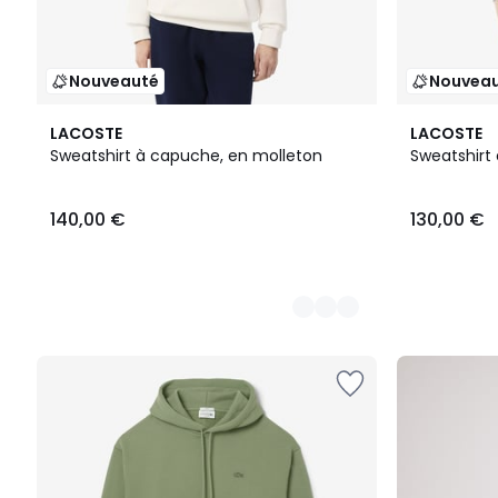
Nouveauté
Nouvea
4
6
LACOSTE
LACOSTE
Couleurs
Couleurs
Sweatshirt à capuche, en molleton
Sweatshirt
140,00 €
130,00 €