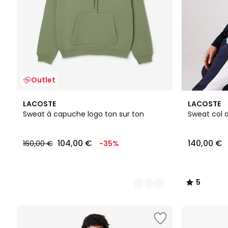
Outlet
3
3
5
LACOSTE
LACOSTE
Couleurs
Couleurs
/
Sweat à capuche logo ton sur ton
Sweat col 
5
104,00 €
140,00 €
160,00 €
-35%
5
/
5