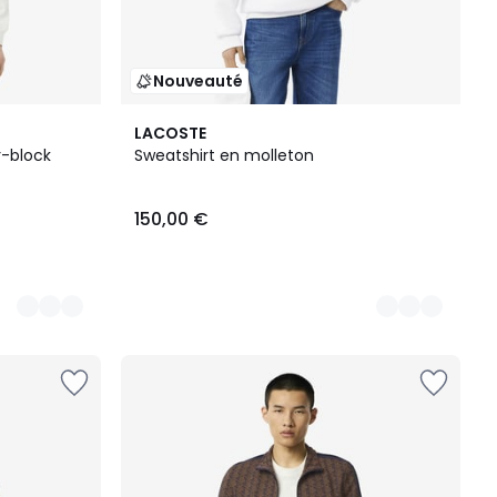
Nouveauté
2
LACOSTE
Couleurs
r-block
Sweatshirt en molleton
150,00 €