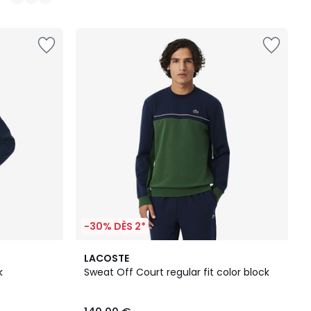
-30% DÈS 2*
LACOSTE
k
Sweat Off Court regular fit color block