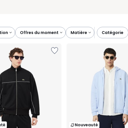
tion
offres du moment
matière
catégorie
uté
Nouveauté