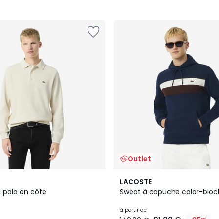
Outlet
2
LACOSTE
Couleurs
l polo en côte
Sweat à capuche color-bloc
à partir de