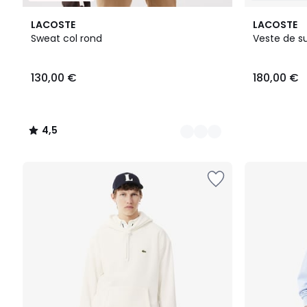
8
4,5
LACOSTE
LACOSTE
Couleurs
/ 5
Sweat col rond
Veste de s
130,00
130,00 €
180,00 €
€.
4,5
/
5