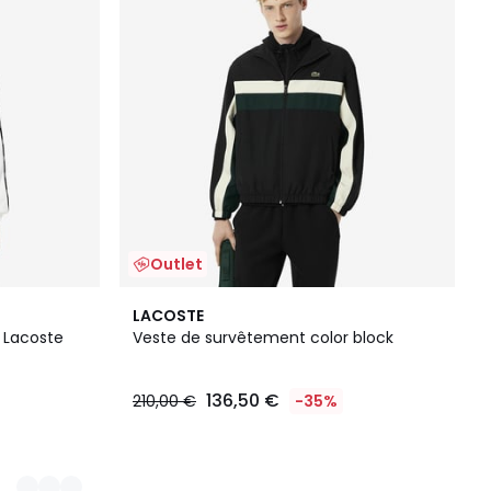
Outlet
LACOSTE
 Lacoste
Veste de survêtement color block
136,50 €
210,00 €
-35%