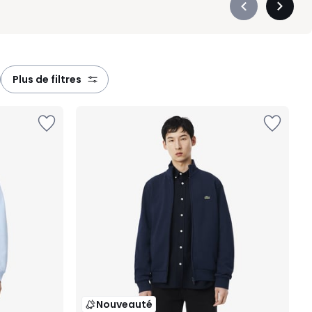
Précédent
Suivan
-
-
défiler
défiler
à
à
gauche
droite
plus de filtres
Nouveauté