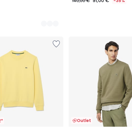
91,00 €
140,00 €
-35%
Outlet
2*