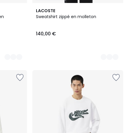
3
LACOSTE
Couleurs
en
Sweatshirt zippé en molleton
140,00 €