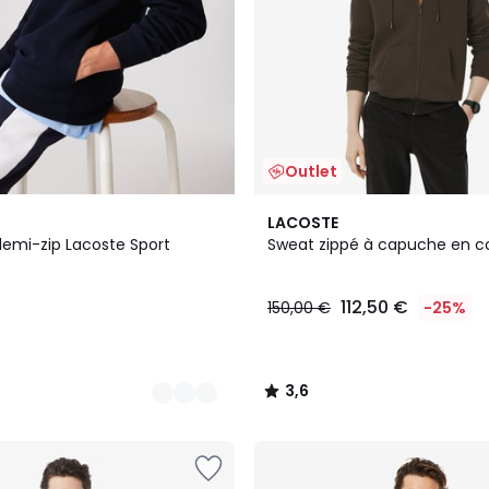
Outlet
2
3,6
LACOSTE
Couleurs
/ 5
demi-zip Lacoste Sport
Sweat zippé à capuche en 
112,50 €
150,00 €
-25%
3,6
/
5