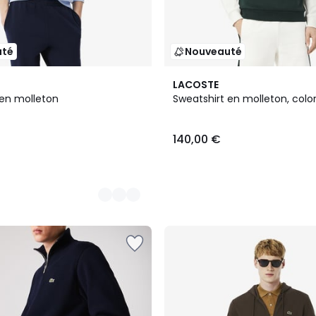
uté
Nouveauté
2
LACOSTE
Couleurs
 en molleton
Sweatshirt en molleton, colo
140,00 €