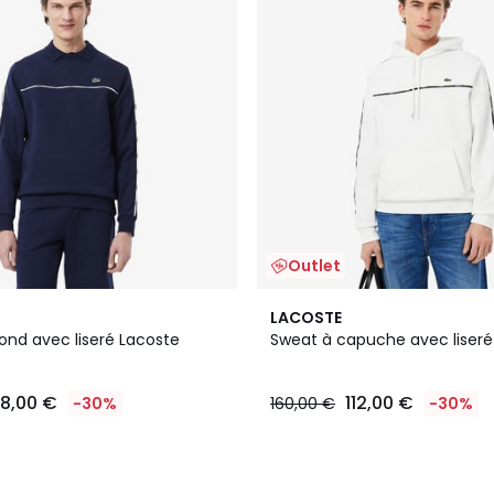
Outlet
2
LACOSTE
Couleurs
ond avec liseré Lacoste
Sweat à capuche avec liseré
8,00 €
112,00 €
-30%
160,00 €
-30%