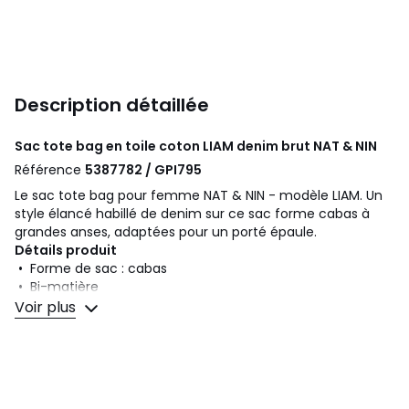
Description détaillée
Sac tote bag en toile coton LIAM denim brut
NAT & NIN
Référence
5387782 / GPI795
Le sac tote bag pour femme NAT & NIN - modèle LIAM. Un
style élancé habillé de denim sur ce sac forme cabas à
grandes anses, adaptées pour un porté épaule.
Détails produit
• Forme de sac : cabas
• Bi-matière
• Porté épaule
Voir plus
• Anses
• Nombre de poches extérieures : 1
• Nombre de poches intérieures : 1
• Type de fermeture de la poche n°1 : sans fermeture
• Dimensions: L 35,5 x H 26 x P 14 cm env.