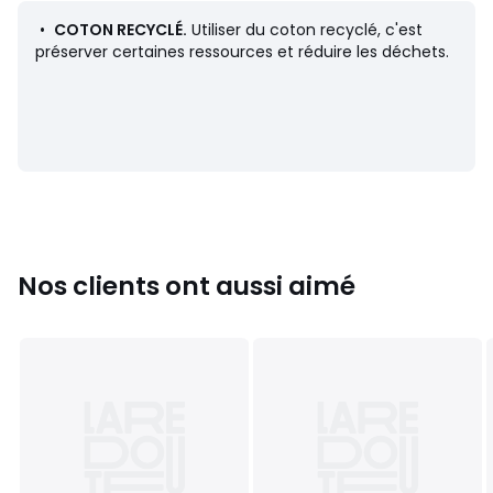
Composition et Entretien
•
COTON RECYCLÉ.
Utiliser du coton recyclé, c'est
• 100% coton
préserver certaines ressources et réduire les déchets.
• Coton recyclé au minimum à 20%
• Pour l'entretien, merci de vous référer aux indications
figurant sur l'étiquette du produit
Couleurs
Denim Brut
Tailles
Taille unique
Nos clients ont aussi aimé