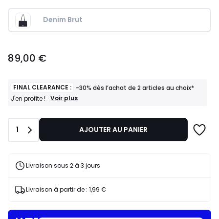
Denim Brut
89,00
89,00 €
€.
FINAL CLEARANCE :
-30% dès l’achat de 2 articles au choix*
FINAL
Voir plus
J'en profite !
CLEARANCE
:
-30%
Quantité
1
AJOUTER AU PANIER
dès
l’achat
de
2
articles
Livraison sous 2 à 3 jours
au
choix*
J'en
Livraison à partir de :
1,99 €
profite
!