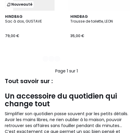
Nouveauté
3
HINDBAG
HINDBAG
Sac à dos, GUSTAVE
Trousse de toilette, LEON
Couleurs
79,00 €
35,00 €
Page 1 sur 1
Tout savoir sur :
Un accessoire du quotidien qui
change tout
Simplifier son quotidien passe souvent par les petits détails.
Avoir les mains libres, ne rien oublier à la maison, pouvoir
retrouver ses affaires sans fouiller pendant dix minutes…
C’est exactement ce que permet un sac bien pensé et