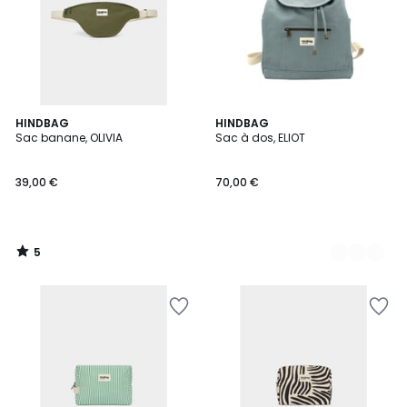
5
HINDBAG
2
HINDBAG
/
Sac banane, OLIVIA
Sac à dos, ELIOT
Couleurs
5
39,00 €
70,00 €
5
/
5