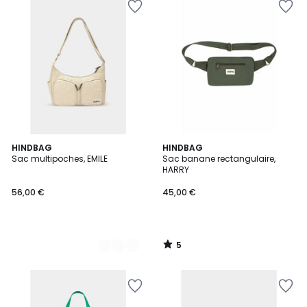
5
2
HINDBAG
HINDBAG
/
Sac multipoches, EMILE
Sac banane rectangulaire,
Couleurs
5
HARRY
56,00 €
45,00 €
5
/
5