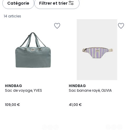
à
à
Catégorie
Filtrer et trier
gauche
droite
14 articles
2
HINDBAG
3
HINDBAG
Sac de voyage, YVES
Sac banane rayé, OLIVIA
Couleurs
Couleurs
109,00
109,00 €
41,00 €
€.