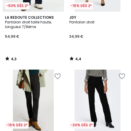
-50% DÈS 2*
-15% DÈS 2*
4,3
4,4
LA REDOUTE COLLECTIONS
JDY
/ 5
/ 5
Pantalon droit taille haute,
Pantalon droit
longueur 7/8ème
54,99 €
34,99 €
4,3
4,4
/
/
5
5
-15% DÈS 2*
-30% DÈS 2*