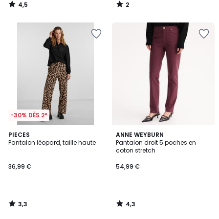
4,5
2
/
/
5
5
-30% DÈS 2*
3,3
4,3
PIECES
ANNE WEYBURN
/ 5
/ 5
Pantalon léopard, taille haute
Pantalon droit 5 poches en
coton stretch
36,99 €
54,99 €
3,3
4,3
/
/
5
5