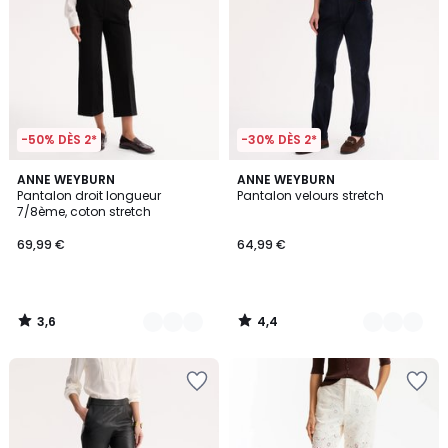
-50% DÈS 2*
-30% DÈS 2*
3,6
4,4
2
ANNE WEYBURN
4
ANNE WEYBURN
/ 5
/ 5
Pantalon droit longueur
Pantalon velours stretch
Couleurs
Couleurs
7/8ème, coton stretch
69,99 €
64,99 €
3,6
4,4
/
/
5
5