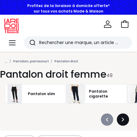
sur tous vos achats Mode & Maison
Aller
au
La
panie
Redoute
Menu
Rechercher
Les
...
derniers
Pantalon, pantacourt
Pantalon droit
Pantalon droit femme
articles
49
consultés
Pantalon
Pantalon slim
cigarette
Précédent
Suivan
-
-
défiler
défiler