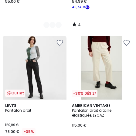
55,00 €
54,99 €
46,74 €
4
/
5
Outlet
-30% DÈS 2*
3,7
LEVI'S
AMERICAN VINTAGE
/ 5
Pantalon droit
Pantalon droit à taille
élastiquée, LYCAZ
120,00 €
115,00 €
78,00 €
-35%