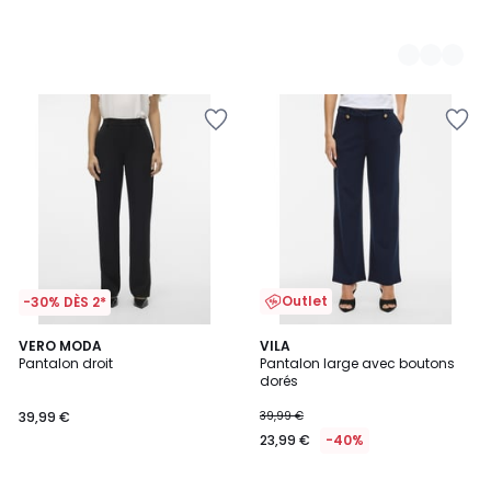
Outlet
-30% DÈS 2*
4,5
2
VERO MODA
VILA
/ 5
/
Pantalon droit
Pantalon large avec boutons
5
dorés
39,99 €
39,99 €
23,99 €
-40%