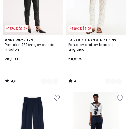
-15% DÈS 2*
-50% DÈS 2*
4,3
4
2
ANNE WEYBURN
2
LA REDOUTE COLLECTIONS
/ 5
/
Pantalon 7/8ème, en cuir de
Pantalon droit en broderie
Couleurs
Couleurs
5
mouton
anglaise
219,00 €
64,99 €
4,3
4
/
/
5
5