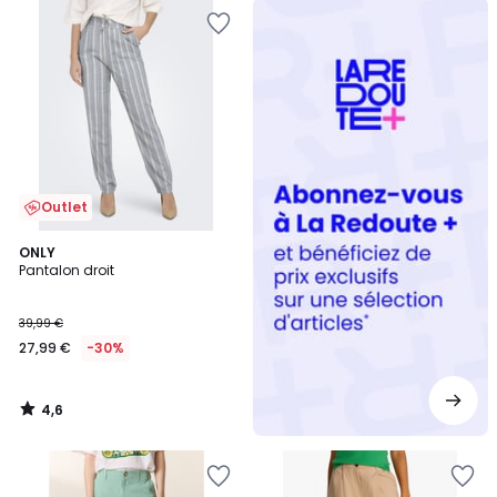
Redoute
+
Outlet
4,6
ONLY
/ 5
Pantalon droit
39,99 €
27,99 €
-30%
4,6
/
5