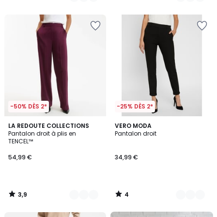
/
/
5
5
-50% DÈS 2*
-25% DÈS 2*
3,9
4
2
LA REDOUTE COLLECTIONS
2
VERO MODA
/ 5
/
Pantalon droit à plis en
Pantalon droit
Couleurs
Couleurs
5
TENCEL™
54,99 €
34,99 €
3,9
4
/
/
5
5
FINAL