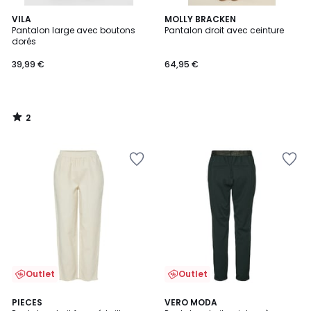
2
VILA
MOLLY BRACKEN
/
Pantalon large avec boutons
Pantalon droit avec ceinture
5
dorés
39,99 €
64,95 €
2
/
5
Outlet
Outlet
5
4,5
2
PIECES
VERO MODA