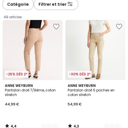
à
à
Catégorie
Filtrer et trier
gauche
droite
49 articles
-25% DÈS 2*
-30% DÈS 2*
4,4
4,3
4
ANNE WEYBURN
5
ANNE WEYBURN
/ 5
/ 5
Pantalon droit 7/8ème, coton
Pantalon droit 5 poches en
Couleurs
Couleurs
stretch
coton stretch
44,99
44,99 €
54,99 €
€.
4,4
4,3