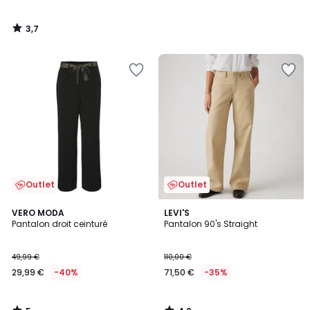
3,7
/
5
Outlet
Outlet
5
4,9
VERO MODA
LEVI'S
/
/ 5
Pantalon droit ceinturé
Pantalon 90's Straight
5
49,99 €
110,00 €
29,99 €
-40%
71,50 €
-35%