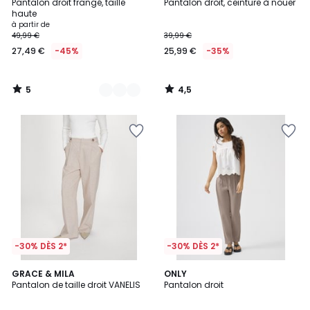
/
/ 5
Pantalon droit frangé, taille
Pantalon droit, ceinture à nouer
Couleurs
5
haute
à partir de
49,99 €
39,99 €
27,49 €
-45%
25,99 €
-35%
5
4,5
/
/
5
5
-30% DÈS 2*
-30% DÈS 2*
1
GRACE & MILA
ONLY
/
Pantalon de taille droit VANELIS
Pantalon droit
5