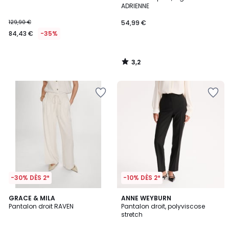
ADRIENNE
129,90 €
54,99 €
84,43 €
-35%
3,2
/
5
-30% DÈS 2*
-10% DÈS 2*
4
3
GRACE & MILA
ANNE WEYBURN
/
Pantalon droit RAVEN
Pantalon droit, polyviscose
Couleurs
5
stretch