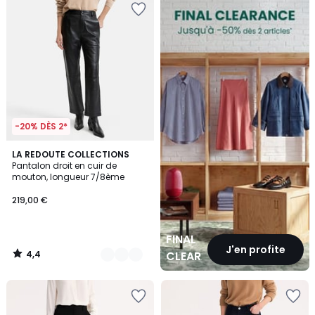
CLEARANCE
-20% DÈS 2*
4,4
2
LA REDOUTE COLLECTIONS
/ 5
Pantalon droit en cuir de
Couleurs
mouton, longueur 7/8ème
219,00 €
FINAL
J'en profite
4,4
CLEARANCE
/
5