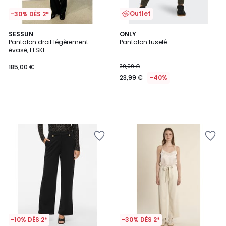
Outlet
-30% DÈS 2*
SESSUN
ONLY
Pantalon droit légèrement
Pantalon fuselé
évasé, ELSKE
185,00 €
39,99 €
23,99 €
-40%
-10% DÈS 2*
-30% DÈS 2*