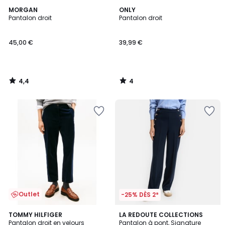
4,4
4
MORGAN
ONLY
/ 5
/
Pantalon droit
Pantalon droit
5
45,00 €
39,99 €
4,4
4
/
/
5
5
Outlet
-25% DÈS 2*
3,2
TOMMY HILFIGER
LA REDOUTE COLLECTIONS
/ 5
Pantalon droit en velours
Pantalon à pont, Signature