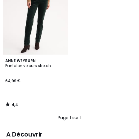
4,4
ANNE WEYBURN
/ 5
Pantalon velours stretch
64,99 €
4,4
/
5
Page 1 sur 1
A Découvrir