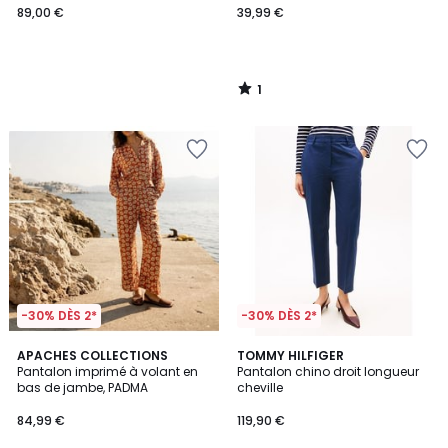
89,00 €
39,99 €
1
/
5
-30% DÈS 2*
-30% DÈS 2*
APACHES COLLECTIONS
2
TOMMY HILFIGER
Pantalon imprimé à volant en
Pantalon chino droit longueur
Couleurs
bas de jambe, PADMA
cheville
84,99 €
119,90 €