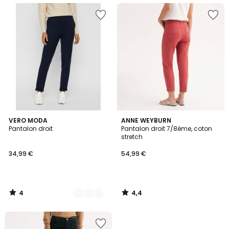
4
4,4
2
VERO MODA
ANNE WEYBURN
/
/ 5
Pantalon droit
Pantalon droit 7/8ème, coton
Couleurs
5
stretch
34,99 €
54,99 €
4
4,4
/
/
5
5