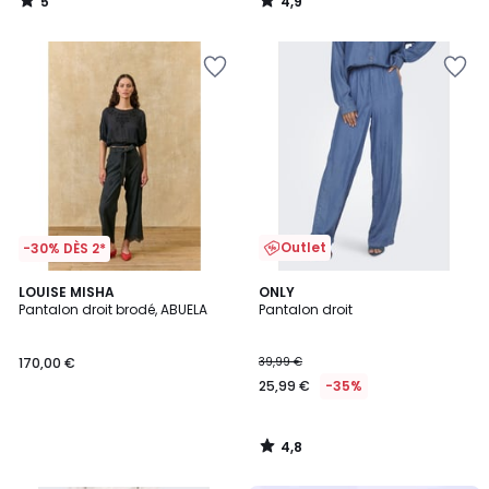
5
4,9
/
/
5
5
Outlet
-30% DÈS 2*
4,8
LOUISE MISHA
ONLY
/ 5
Pantalon droit brodé, ABUELA
Pantalon droit
170,00 €
39,99 €
25,99 €
-35%
4,8
/
5