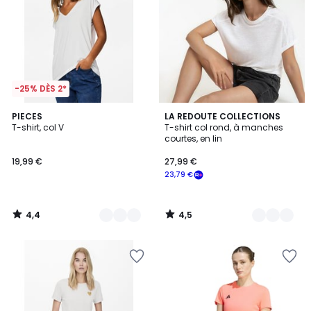
-25% DÈS 2*
4,4
4,5
4
PIECES
2
LA REDOUTE COLLECTIONS
/ 5
/ 5
T-shirt, col V
T-shirt col rond, à manches
Couleurs
Couleurs
courtes, en lin
19,99 €
27,99 €
23,79 €
4,4
4,5
/
/
5
5