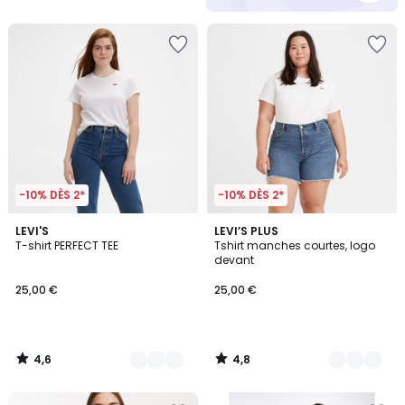
5
-10% DÈS 2*
-10% DÈS 2*
4,6
4,8
2
LEVI'S
2
LEVI’S PLUS
/ 5
/ 5
T-shirt PERFECT TEE
Tshirt manches courtes, logo
Couleurs
Couleurs
devant
25,00 €
25,00 €
4,6
4,8
/
/
5
5