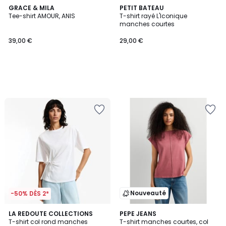
GRACE & MILA
PETIT BATEAU
Tee-shirt AMOUR, ANIS
T-shirt rayé L'Iconique
manches courtes
39,00 €
29,00 €
Nouveauté
-50% DÈS 2*
4
2
LA REDOUTE COLLECTIONS
PEPE JEANS
/
T-shirt col rond manches
T-shirt manches courtes, col
Couleurs