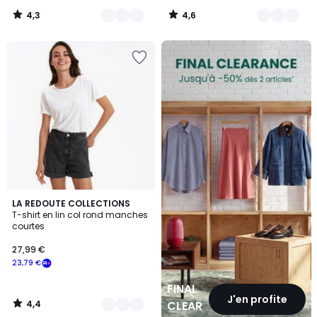
4,3
4,6
/
/
5
5
FINAL
CLEARANCE
4,4
3
LA REDOUTE COLLECTIONS
/ 5
T-shirt en lin col rond manches
Couleurs
courtes
27,99 €
23,79 €
FINAL
J'en profite
4,4
CLEARANCE
/