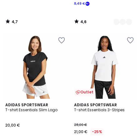
8,49 €
4,7
4,6
/
/
5
5
Outlet
4,8
4,8
ADIDAS SPORTSWEAR
ADIDAS SPORTSWEAR
/ 5
/ 5
T-shirt Essentials Slim Logo
T-shirt Essentials 3-Stripes
20,00 €
28,00 €
21,00 €
-25%