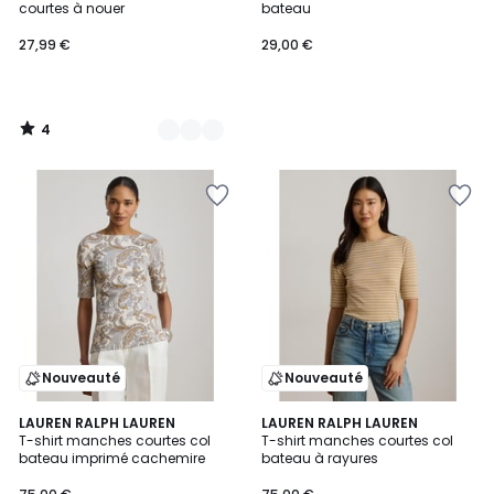
5
courtes à nouer
bateau
27,99 €
29,00 €
4
/
5
Nouveauté
Nouveauté
5
LAUREN RALPH LAUREN
LAUREN RALPH LAUREN
/
T-shirt manches courtes col
T-shirt manches courtes col
5
bateau imprimé cachemire
bateau à rayures