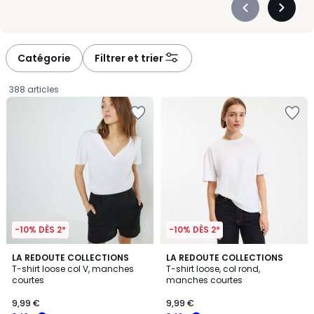
Précédent
Suivan
-
-
défiler
défiler
à
à
Catégorie
Filtrer et trier
gauche
droite
388 articles
-10% DÈS 2*
-10% DÈS 2*
4,4
4,2
4
LA REDOUTE COLLECTIONS
4
LA REDOUTE COLLECTIONS
/ 5
/ 5
T-shirt loose col V, manches
T-shirt loose, col rond,
Couleurs
Couleurs
courtes
manches courtes
9,99
9,99 €
9,99 €
€