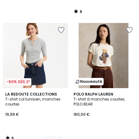
5
/
5
Nouveauté
-50% DÈS 2*
5
3
LA REDOUTE COLLECTIONS
POLO RALPH LAUREN
/
T-shirt col tunisien, manches
T-shirt à manches courtes,
Couleurs
5
courtes
POLO BEAR
19,99 €
160,00 €
5