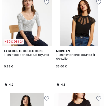
-50% DÈS 2*
4,2
4,8
LA REDOUTE COLLECTIONS
MORGAN
/ 5
/ 5
T-shirt col danseuse, à rayures
T-shirt manches courtes à
dentelle
9,99 €
35,00 €
4,2
4,8
/
/
5
5