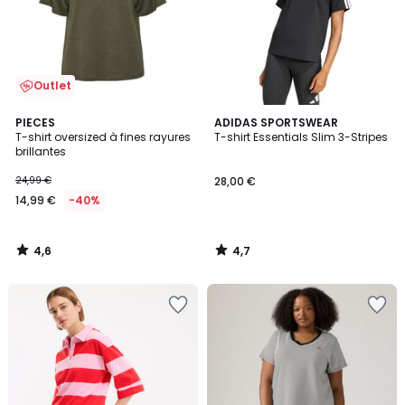
Outlet
4,6
4,7
PIECES
ADIDAS SPORTSWEAR
/ 5
/ 5
T-shirt oversized à fines rayures
T-shirt Essentials Slim 3-Stripes
brillantes
24,99 €
28,00 €
14,99 €
-40%
4,6
4,7
/
/
5
5