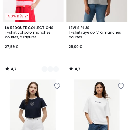
-50% DÈS 2*
4,7
4,7
2
LA REDOUTE COLLECTIONS
LEVI’S PLUS
/ 5
/ 5
T-shirt col polo, manches
T-shirt rayé col V, à manches
Couleurs
courtes, à rayures
courtes
27,99 €
25,00 €
4,7
4,7
/
/
5
5