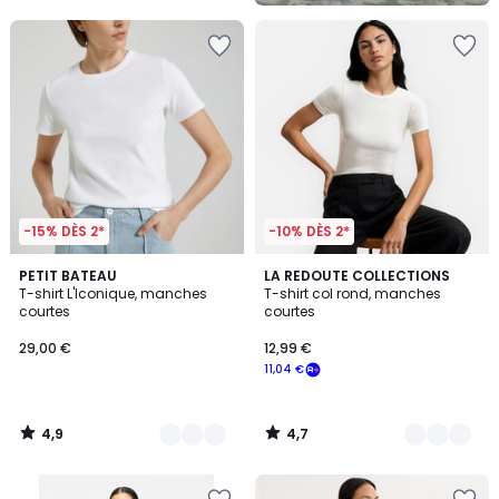
5
-15% DÈS 2*
-10% DÈS 2*
4,9
4,7
3
PETIT BATEAU
4
LA REDOUTE COLLECTIONS
/ 5
/ 5
T-shirt L'Iconique, manches
T-shirt col rond, manches
Couleurs
Couleurs
courtes
courtes
29,00 €
12,99 €
11,04 €
4,9
4,7
/
/
5
5