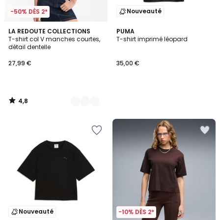
Nouveauté
-50% DÈS 2*
4,8
2
LA REDOUTE COLLECTIONS
PUMA
/ 5
T-shirt col V manches courtes,
T-shirt imprimé léopard
Couleurs
détail dentelle
27,99 €
35,00 €
4,8
/
5
Nouveauté
-10% DÈS 2*