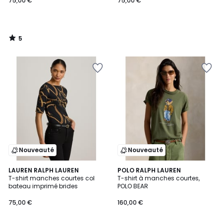
75,00 €
75,00 €
5
/
5
Nouveauté
Nouveauté
5
LAUREN RALPH LAUREN
POLO RALPH LAUREN
/
T-shirt manches courtes col
T-shirt à manches courtes,
5
bateau imprimé brides
POLO BEAR
75,00 €
160,00 €