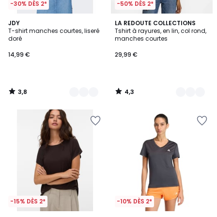
-30% DÈS 2*
-50% DÈS 2*
3,8
4,3
4
JDY
2
LA REDOUTE COLLECTIONS
/ 5
/ 5
T-shirt manches courtes, liseré
Tshirt à rayures, en lin, col rond,
Couleurs
Couleurs
doré
manches courtes
14,99 €
29,99 €
3,8
4,3
/
/
5
5
-15% DÈS 2*
-10% DÈS 2*