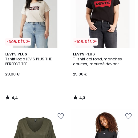
-30% DÈS 2*
-10% DÈS 2*
4,4
4,3
LEVI’S PLUS
LEVI’S PLUS
/ 5
/ 5
Tshirt logo LEVIS PLUS THE
T-shirt col rond, manches
PERFECT TEE
courtes, imprimé devant
29,00 €
29,00 €
4,4
4,3
/
/
5
5