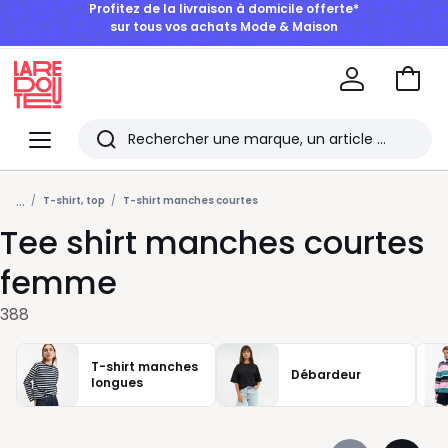
BONS PLANS | Jusqu'à -50% dès 2 articles*
Aller
au
La
panie
Redoute
Menu
Rechercher
Les
...
derniers
T-shirt, top
T-shirt manches courtes
Tee shirt manches courtes
articles
consultés
femme
388
T-shirt manches
Débardeur
longues