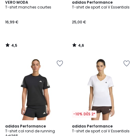
4,5
4,6
VERO MODA
adidas Performance
/ 5
/ 5
T-shirt manches courtes
T-shirt de sport col V Essentials
16,99 €
25,00 €
4,5
4,6
/
/
5
5
-10% DÈS 2*
4,8
4,6
adidas Performance
adidas Performance
/ 5
/ 5
T-shirt col rond de running
T-shirt de sport col V Essentials
Adi365