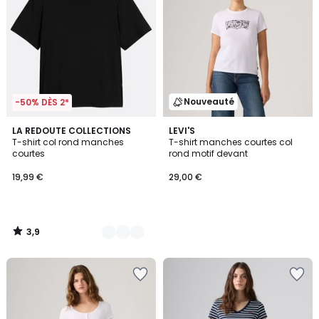
Nouveauté
-50% DÈS 2*
3,9
3
LA REDOUTE COLLECTIONS
LEVI'S
/ 5
T-shirt col rond manches
T-shirt manches courtes col
Couleurs
courtes
rond motif devant
19,99 €
29,00 €
3,9
/
5