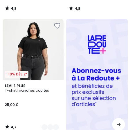
4,8
4,8
/
/
5
5
Redoute
+
-10% DÈS 2*
4,7
2
LEVI’S PLUS
/ 5
T-shirt manches courtes
Couleurs
25,00 €
4,7
/