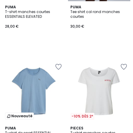
PUMA
PUMA
T-shirt manches courtes
Tee shirt col rond manches
ESSENTIALS ELEVATED
courtes
28,00 €
30,00 €
Nouveauté
-10% DÈS 2*
2
PUMA
PIECES
T-shirt de sport ESSENTIAL
T-shirt manches courtes