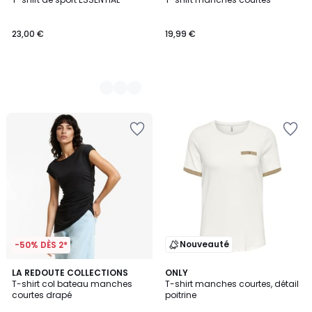
Couleurs
23,00 €
19,99 €
Nouveauté
-50% DÈS 2*
LA REDOUTE COLLECTIONS
2
ONLY
T-shirt col bateau manches
T-shirt manches courtes, détail
Couleurs
courtes drapé
poitrine