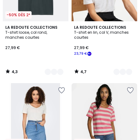
-50% DÈS 2*
4,3
4,7
3
LA REDOUTE COLLECTIONS
2
LA REDOUTE COLLECTIONS
/ 5
/ 5
T-shirt loose, col rond,
T-shirt en lin, col V, manches
Couleurs
Couleurs
manches courtes
courtes
27,99 €
27,99 €
23,79 €
4,3
4,7
/
/
5
5