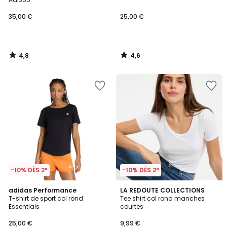
35,00 €
25,00 €
4,8
4,6
/
/
5
5
-10% DÈS 2*
-10% DÈS 2*
4,7
4,6
adidas Performance
2
LA REDOUTE COLLECTIONS
/ 5
/ 5
T-shirt de sport col rond
Tee shirt col rond manches
Couleurs
Essentials
courtes
25,00 €
9,99 €