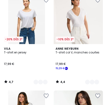
-20% DÈS 2*
-10% DÈS 2*
4,7
4,4
4
VILA
3
ANNE WEYBURN
/ 5
/ 5
T-shirt en jersey
T-shirt col V, manches courtes
Couleurs
Couleurs
17,99 €
17,99 €
15,29 €
4,7
4,4
/
/
5
5