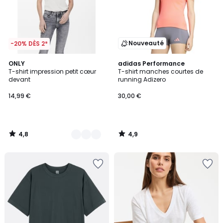
Nouveauté
-20% DÈS 2*
4,8
4,9
5
ONLY
adidas Performance
/ 5
/ 5
T-shirt impression petit cœur
T-shirt manches courtes de
Couleurs
devant
running Adizero
14,99 €
30,00 €
4,8
4,9
/
/
5
5