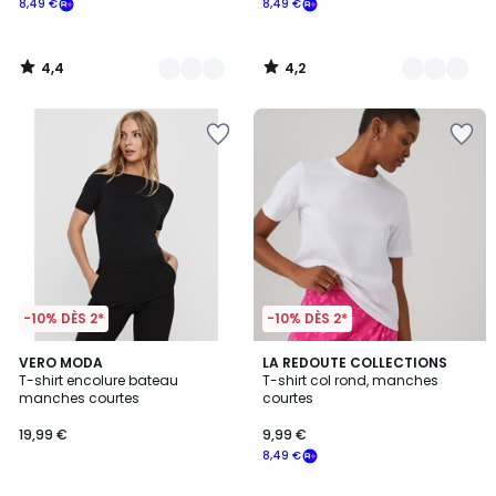
8,49 €
8,49 €
souscrivez
à
notre
4,4
4,2
programme
/
/
5
5
pour
payer
à
la
place
8,49
€.
-10% DÈS 2*
-10% DÈS 2*
4,3
4,6
3
VERO MODA
4
LA REDOUTE COLLECTIONS
/ 5
/ 5
T-shirt encolure bateau
T-shirt col rond, manches
Couleurs
Couleurs
manches courtes
courtes
19,99 €
9,99 €
8,49 €