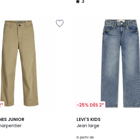
3
/
5
2*
-25% DÈS 2*
2
5
NES JUNIOR
LEVI'S KIDS
Couleurs
/
harpentier
Jean large
5
à partir de