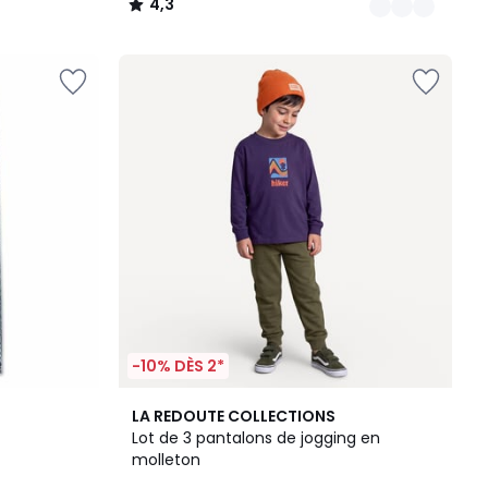
4,3
/
5
-10% DÈS 2*
2
1
LA REDOUTE COLLECTIONS
Couleurs
/
Lot de 3 pantalons de jogging en
5
molleton