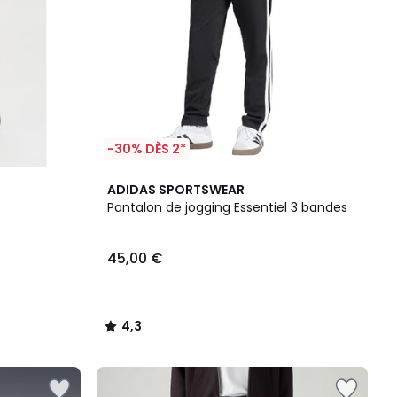
-30% DÈS 2*
4,3
ADIDAS SPORTSWEAR
/ 5
Pantalon de jogging Essentiel 3 bandes
45,00 €
4,3
/
5