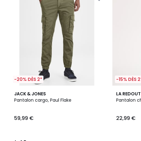
-20% DÈS 2*
-15% DÈS 2
4,5
JACK & JONES
LA REDOUT
/ 5
Pantalon cargo, Paul Flake
Pantalon c
59,99 €
22,99 €