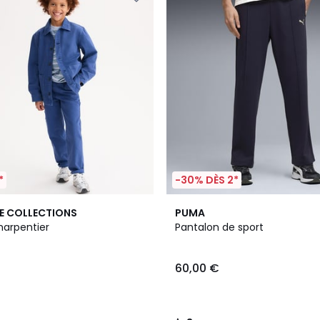
*
-30% DÈS 2*
3
E COLLECTIONS
PUMA
/
harpentier
Pantalon de sport
5
60,00 €