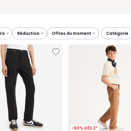
prix
réduction
offres du moment
catégorie
-50% DÈS 2*