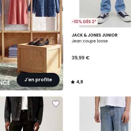
-10% DÈS 2*
4,8
JACK & JONES JUNIOR
/ 5
Jean coupe loose
39,99 €
J'en profite
NCE
4,8
/
5