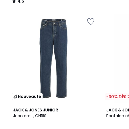
4,5
/
5
Nouveauté
-30% DÈS 
2
JACK & JONES JUNIOR
JACK & JO
Couleurs
Jean droit, CHRIS
Pantalon c