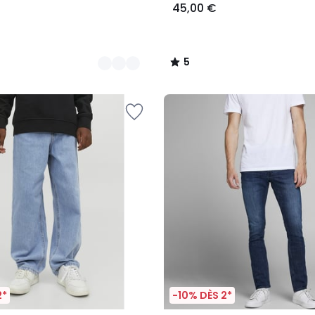
45,00 €
5
/
5
2*
-10% DÈS 2*