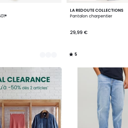
5
LA REDOUTE COLLECTIONS
/
501®
Pantalon charpentier
5
29,99 €
5
/
5