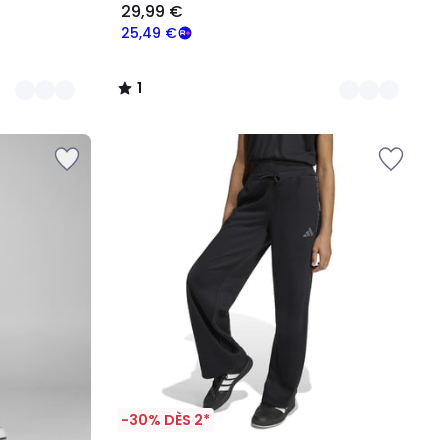
29,99 €
25,49 €
1
/
5
-30% DÈS 2*