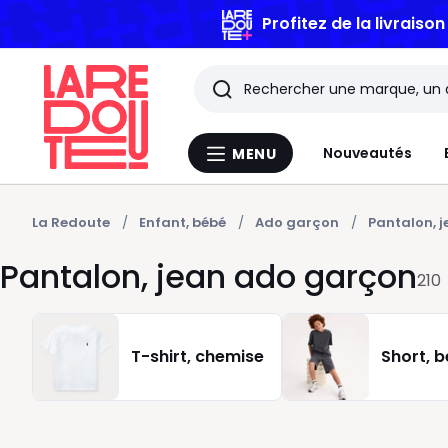
Profitez de la livraiso
Rechercher
Les
Nouveautés
MENU
Menu
derniers
La
Redoute
articles
La Redoute
Enfant, bébé
Ado garçon
Pantalon, 
Pantalon, jean ado garçon
consultés
210
T-shirt, chemise
Short, 