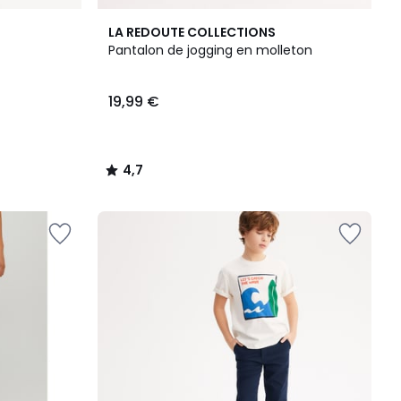
4,7
LA REDOUTE COLLECTIONS
/ 5
Pantalon de jogging en molleton
19,99 €
4,7
/
5