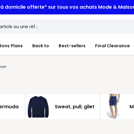
n à domicile offerte*
sur tous vos achats Mode & Maiso
Bons Plans
Back to
Best-sellers
Final Clearance
jean
bermuda
Sweat, pull, gilet
M