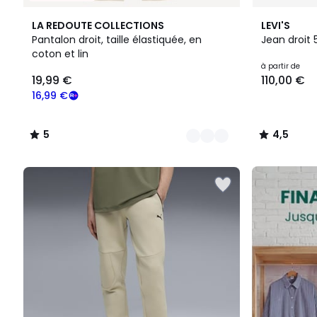
3
5
12
4,5
LA REDOUTE COLLECTIONS
LEVI'S
Couleurs
/
Couleurs
/ 5
Pantalon droit, taille élastiquée, en
Jean droit 
5
coton et lin
19,99
à partir de
19,99 €
110,00 €
€
souscrivez
16,99 €
à
notre
5
4,5
programme
/
/
pour
5
5
payer
FINAL
à
CLEARANCE
la
place
16,99
€.