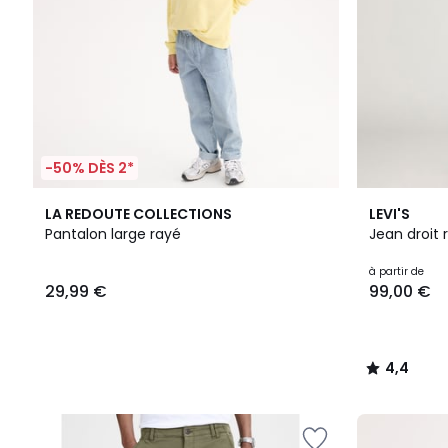
-50% DÈS 2*
7
4,4
LA REDOUTE COLLECTIONS
LEVI'S
Couleurs
/ 5
Pantalon large rayé
Jean droit 
à partir de
29,99 €
99,00 €
4,4
/
5