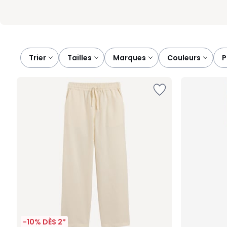
Trier
tailles
marques
couleurs
-10% DÈS 2*