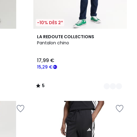
-10% DÈS 2*
2
5
LA REDOUTE COLLECTIONS
Couleurs
/
Pantalon chino
5
17,99 €
15,29 €
5
/
5