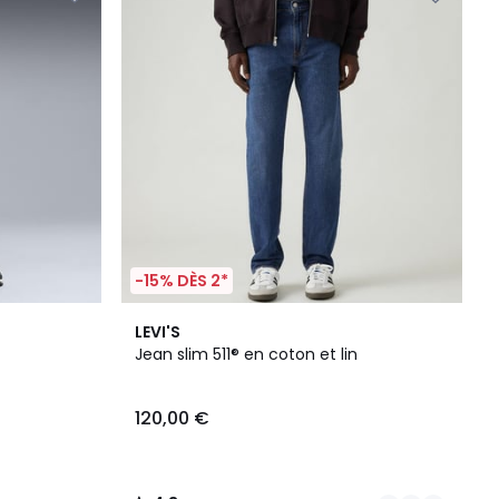
-15% DÈS 2*
2
4,3
LEVI'S
Couleurs
/ 5
Jean slim 511® en coton et lin
120,00 €