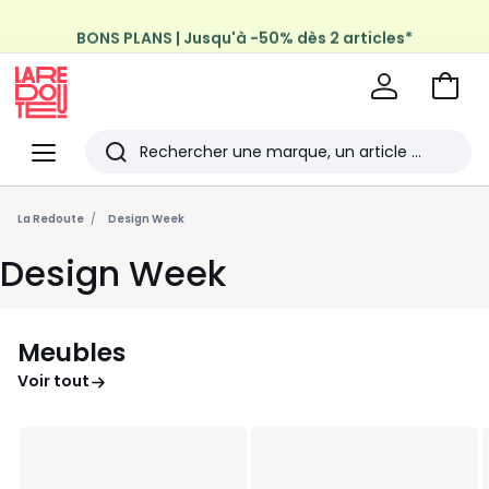
BONS PLANS | Jusqu'à -50% dès 2 articles*
Profitez de la livraison à domicile offerte*
sur tous vos achats Mode & Maison
Aller
au
La
panie
Redoute
Menu
Rechercher
Les
derniers
La Redoute
Design Week
articles
Design Week
consultés
Meubles
Voir tout