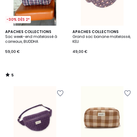
-30% DÈS 2*
5
APACHES COLLECTIONS
APACHES COLLECTIONS
/
Sac week-end matelassé à
Grand sac banane matelassé,
5
carreaux, BUDDHA
KELI
59,00 €
49,00 €
5
/
5