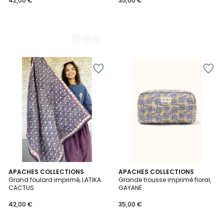
42,00 €
35,00 €
4,3
2
APACHES COLLECTIONS
APACHES COLLECTIONS
/ 5
Grand foulard imprimé, LATIKA
Grande trousse imprimé floral,
Couleurs
CACTUS
GAYANE
42,00 €
35,00 €