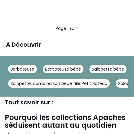
Page 1 sur 1
A Découvrir
Barboteuse
Barboteuse bébé
Salopette bébé
Salopette, combinaison bébé fille Petit Bateau
Salopet
Tout savoir sur :
Pourquoi les collections Apaches
séduisent autant au quotidien