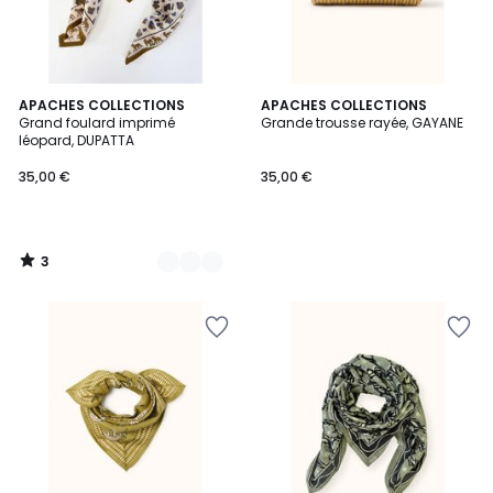
3
2
APACHES COLLECTIONS
APACHES COLLECTIONS
/
Grand foulard imprimé
Grande trousse rayée, GAYANE
Couleurs
5
léopard, DUPATTA
35,00 €
35,00 €
3
/
5