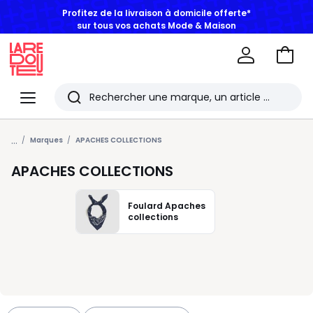
sur tous vos achats Mode & Maison
Aller
au
La
panie
Redoute
Menu
Rechercher
Les
...
derniers
Marques
APACHES COLLECTIONS
articles
APACHES COLLECTIONS
consultés
Foulard Apaches
collections