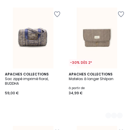
-30% DÈS 2*
APACHES COLLECTIONS
3
APACHES COLLECTIONS
Sac zippé imprimé floral,
Matelas à langer Shilpan
Couleurs
BUDDHA
à partir de
59,00 €
34,99 €