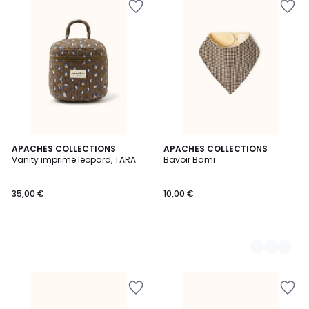
APACHES COLLECTIONS
3
APACHES COLLECTIONS
Vanity imprimé léopard, TARA
Bavoir Bami
Couleurs
35,00 €
10,00 €