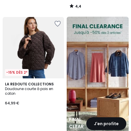
4,4
/
5
FINAL
CLEARANCE
-15% DÈS 2*
LA REDOUTE COLLECTIONS
Doudoune courte à pois en
coton
64,99 €
FINAL
J'en profite
CLEARANCE