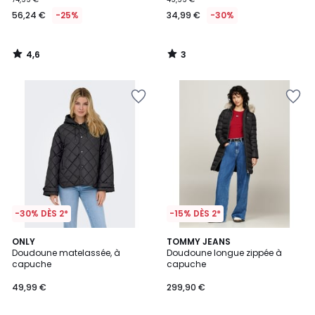
56,24 €
-25%
34,99 €
-30%
4,6
3
/
/
5
5
-30% DÈS 2*
-15% DÈS 2*
ONLY
TOMMY JEANS
Doudoune matelassée, à
Doudoune longue zippée à
capuche
capuche
49,99 €
299,90 €