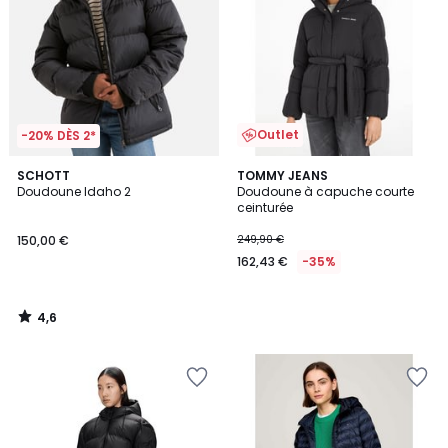
Outlet
-20% DÈS 2*
4,6
SCHOTT
TOMMY JEANS
/ 5
Doudoune Idaho 2
Doudoune à capuche courte
ceinturée
150,00 €
249,90 €
162,43 €
-35%
4,6
/
5