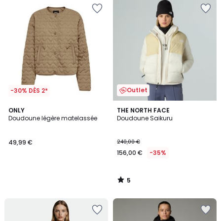
Outlet
-30% DÈS 2*
5
ONLY
THE NORTH FACE
/
Doudoune légère matelassée
Doudoune Saikuru
5
49,99 €
240,00 €
156,00 €
-35%
5
/
5