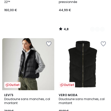
22™
pressionnée
160,00 €
44,99 €
4,8
/
5
Outlet
Outlet
4,6
3
LEVI'S
VERO MODA
/ 5
/
Doudoune sans manches, col
Doudoune sans manches, col
5
montant
montant
74,99 €
49,99 €