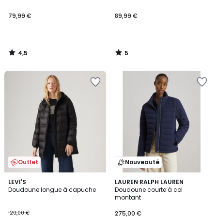
79,99 €
89,99 €
4,5
5
/
/
5
5
Outlet
Nouveauté
4,8
LEVI'S
LAUREN RALPH LAUREN
/ 5
Doudoune longue à capuche
Doudoune courte à col
montant
120,00 €
275,00 €