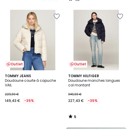
/
5
Outlet
Outlet
5
TOMMY JEANS
TOMMY HILFIGER
/
Doudoune courte à capuche
Doudoune manches longues
5
VAIL
col montant
229,90 €
349,90 €
149,43 €
-35%
227,43 €
-35%
5
/
5