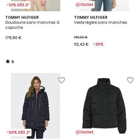
Outlet
-10% DÈS 2*
5
TOMMY HILFIGER
TOMMY HILFIGER
/
Doudoune sans manches à
Veste légère sans manches
5
capuche
179,90 €
149,90 €
112,42 €
-25%
5
/
5
Outlet
-30% DÈS 2*