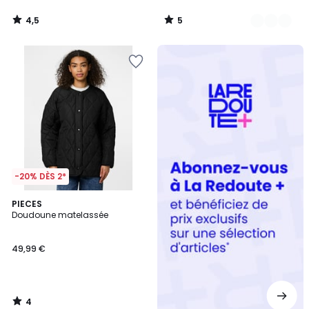
4,5
5
/
/
5
5
Redoute
+
-20% DÈS 2*
4
PIECES
/
Doudoune matelassée
5
49,99 €
4
/