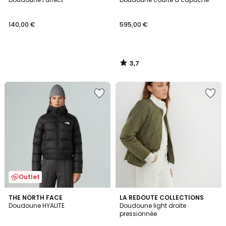
140,00 €
595,00 €
3,7
/
5
Outlet
4,7
THE NORTH FACE
LA REDOUTE COLLECTIONS
/ 5
Doudoune HYALITE
Doudoune light droite
pressionnée