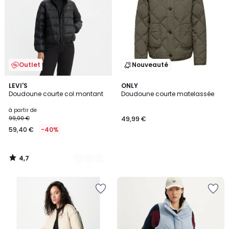
Outlet
Nouveauté
4,7
2
LEVI'S
ONLY
/ 5
Doudoune courte col montant
Doudoune courte matelassée
Couleurs
à partir de
99,00 €
49,99 €
59,40 €
-40%
4,7
/
5