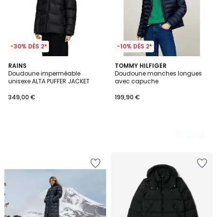
-30% DÈS 2*
-10% DÈS 2*
RAINS
2
TOMMY HILFIGER
Doudoune imperméable
Doudoune manches longues
Couleurs
unisexe ALTA PUFFER JACKET
avec capuche
349,00 €
199,90 €