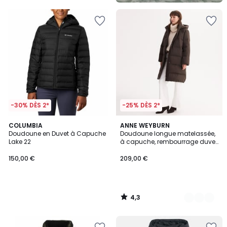
-30% DÈS 2*
-25% DÈS 2*
4,3
COLUMBIA
2
ANNE WEYBURN
/ 5
Doudoune en Duvet à Capuche
Doudoune longue matelassée,
Couleurs
Lake 22
à capuche, rembourrage duvet
et plumes, plein hiver
150,00 €
209,00 €
4,3
/
5