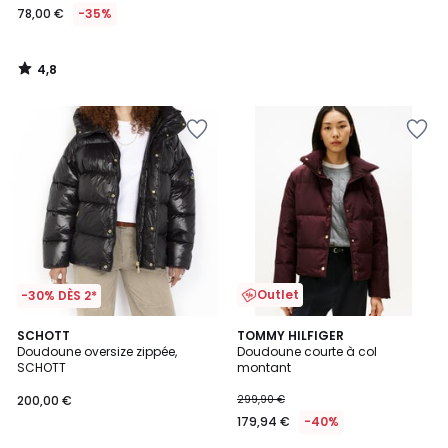
78,00 €
-35%
4,8
/
5
Outlet
-30% DÈS 2*
4,5
5
SCHOTT
2
TOMMY HILFIGER
/ 5
/
Doudoune oversize zippée,
Doudoune courte à col
Couleurs
5
SCHOTT
montant
200,00 €
299,90 €
179,94 €
-40%