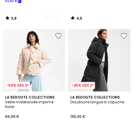
92,65 €
souscrivez
à
notre
3,8
4,5
programme
/
/
5
5
pour
payer
à
la
place
92,65
€.
-50% DÈS 2*
-25% DÈS 2*
4,4
LA REDOUTE COLLECTIONS
LA REDOUTE COLLECTIONS
/ 5
Veste matelassée imprimé
Doudoune longue à capuche
floral
69,99 €
135,00 €