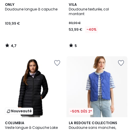
4,7
5
ONLY
VILA
/ 5
/
Doudoune longue à capuche
Doudoune texturée, col
5
montant
109,99 €
89,99 €
53,99 €
-40%
4,7
5
/
/
5
5
Nouveauté
-50% DÈS 2*
4,8
COLUMBIA
3
LA REDOUTE COLLECTIONS
/ 5
Veste longue à Capuche Lake
Doudoune sans manches,
Couleurs