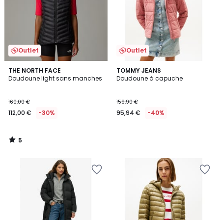
Outlet
Outlet
5
THE NORTH FACE
TOMMY JEANS
/
Doudoune light sans manches
Doudoune à capuche
5
160,00 €
159,90 €
112,00 €
-30%
95,94 €
-40%
5
/
5