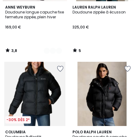
3,8
5
3
ANNE WEYBURN
LAUREN RALPH LAUREN
/ 5
/
Doudoune longue capuche fixe
Doudoune zippée à écusson
Couleurs
5
fermeture zippée, plein hiver
169,00 €
325,00 €
3,8
5
/
/
5
5
-30% DÈS 2*
3,7
COLUMBIA
POLO RALPH LAUREN
/ 5
Doudoune Puffect™
Doudoune courte à capuche