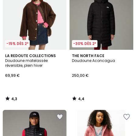
-15% DÈS 2*
-30% DÈS 2*
4,3
4,4
LA REDOUTE COLLECTIONS
THE NORTH FACE
/ 5
/ 5
Doudoune matelassée
Doudoune Aconcagua
réversible, plein hiver
69,99 €
250,00 €
4,3
4,4
/
/
5
5