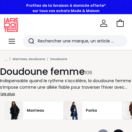
BONS PLANS | Jusqu'à -50% dès 2 articles*
Aller
au
La
panie
Redoute
Menu
Rechercher
Les
...
derniers
Manteau, doudoune
Doudoune
Doudoune femme
articles
106
consultés
Indispensable quand le rythme s’accélère, la doudoune femme
s’impose comme une alliée fiable pour traverser l’hiver avec
aisance. Chez La Redoute, nous sélectionnons des doudounes
Lire plus
pensées pour votre quotidien : faciles à enfiler, agréables à
porter, adaptées aux allers-retours entre maison, travail et
Manteau
Parka
sorties improvisées. Vous cherchez une veste qui suit vos
mouvements sans contrainte ? Les coupes sont étudiées pour
laisser de la liberté aux manches et offrir un tombé net, que