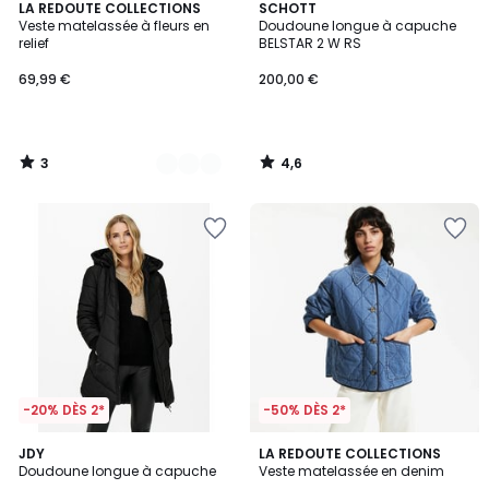
3
4,6
2
LA REDOUTE COLLECTIONS
SCHOTT
/
/ 5
Veste matelassée à fleurs en
Doudoune longue à capuche
Couleurs
5
relief
BELSTAR 2 W RS
69,99 €
200,00 €
3
4,6
/
/
5
5
-20% DÈS 2*
-50% DÈS 2*
4,5
5
JDY
LA REDOUTE COLLECTIONS
/ 5
/
Doudoune longue à capuche
Veste matelassée en denim
5