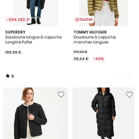
Outlet
-30% DÈS 2*
5
SUPERDRY
2
TOMMY HILFIGER
/
Doudoune longue à capuche
Doudoune à capuche,
Couleurs
5
Longline Puffer
manches longues
199,99 €
199,90 €
119,94 €
-40%
5
/
5