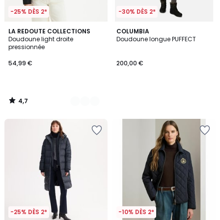
-25% DÈS 2*
-30% DÈS 2*
4,7
2
LA REDOUTE COLLECTIONS
COLUMBIA
/ 5
Doudoune light droite
Doudoune longue PUFFECT
Couleurs
pressionnée
54,99 €
200,00 €
4,7
/
5
-25% DÈS 2*
-10% DÈS 2*