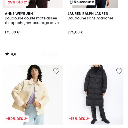
Nouveauté
-25% DÈS 2*
4,6
2
ANNE WEYBURN
LAUREN RALPH LAUREN
/ 5
Doudoune courte matelassée,
Doudoune sans manches
Couleurs
à capuche, rembourrage duvet
et plumes, plein hiver
179,00 €
275,00 €
4,6
/
5
-50% DÈS 2*
-15% DÈS 2*