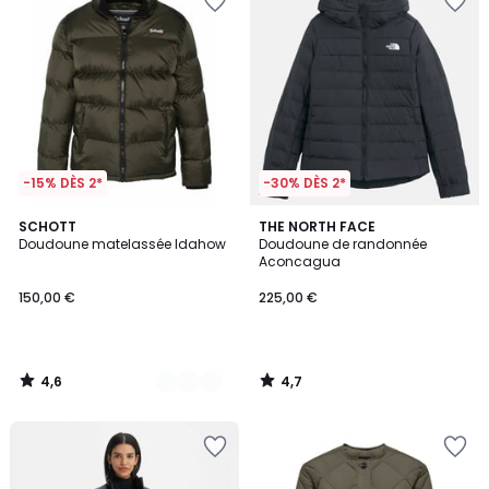
-15% DÈS 2*
-30% DÈS 2*
4,6
4,7
2
SCHOTT
THE NORTH FACE
/ 5
/ 5
Doudoune matelassée Idahow
Doudoune de randonnée
Couleurs
Aconcagua
150,00 €
225,00 €
4,6
4,7
/
/
5
5