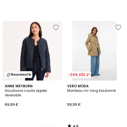
Nouveauté
-30% DÈS 2*
4,5
2
ANNE WEYBURN
VERO MODA
/ 5
Doudoune courte zippée
Manteau mi-long boutonné
Couleurs
réversible
69,99 €
59,99 €
4,5