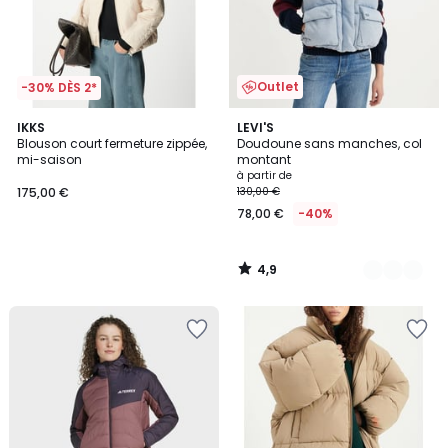
Outlet
-30% DÈS 2*
4,9
IKKS
3
LEVI'S
/ 5
Blouson court fermeture zippée,
Doudoune sans manches, col
Couleurs
mi-saison
montant
à partir de
175,00 €
130,00 €
78,00 €
-40%
4,9
/
5