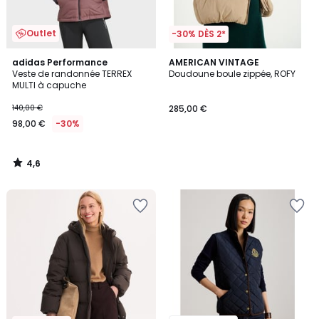
Outlet
-30% DÈS 2*
4,6
adidas Performance
AMERICAN VINTAGE
/ 5
Veste de randonnée TERREX
Doudoune boule zippée, ROFY
MULTI à capuche
140,00 €
285,00 €
98,00 €
-30%
4,6
/
5