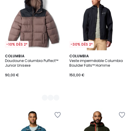
-10% DÈS 2*
-30% DÈS 2*
3
COLUMBIA
COLUMBIA
Doudoune Columbia Puffect™
Veste imperméable Columbia
Couleurs
Junior Unisexe
Boulder Falls™ Homme
90,00 €
150,00 €