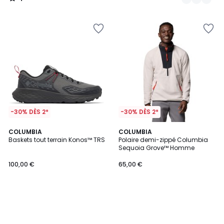
/
5
-30% DÈS 2*
-30% DÈS 2*
COLUMBIA
COLUMBIA
Baskets tout terrain Konos™ TRS
Polaire demi-zippé Columbia
Sequoia Grove™ Homme
100,00 €
65,00 €