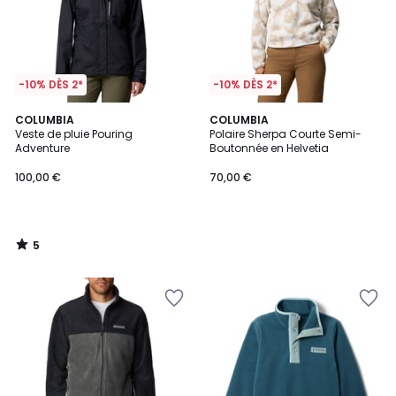
-10% DÈS 2*
-10% DÈS 2*
5
COLUMBIA
COLUMBIA
/
Veste de pluie Pouring
Polaire Sherpa Courte Semi-
5
Adventure
Boutonnée en Helvetia
100,00 €
70,00 €
5
/
5