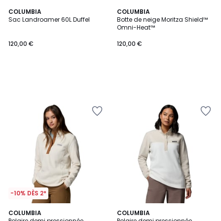
COLUMBIA
COLUMBIA
Sac Landroamer 60L Duffel
Botte de neige Moritza Shield™
Omni-Heat™
120,00 €
120,00 €
-10% DÈS 2*
4,3
4,3
COLUMBIA
COLUMBIA
/ 5
/ 5
Polaire demi pressionnée
Polaire demi pressionnée