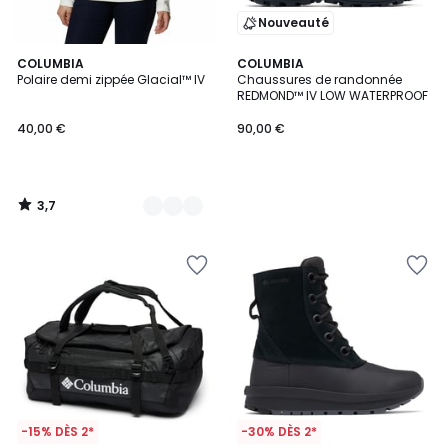
Nouveauté
3,7
2
COLUMBIA
COLUMBIA
/ 5
Polaire demi zippée Glacial™ IV
Chaussures de randonnée
Couleurs
REDMOND™ IV LOW WATERPROOF
40,00 €
90,00 €
3,7
/
5
-15% DÈS 2*
-30% DÈS 2*