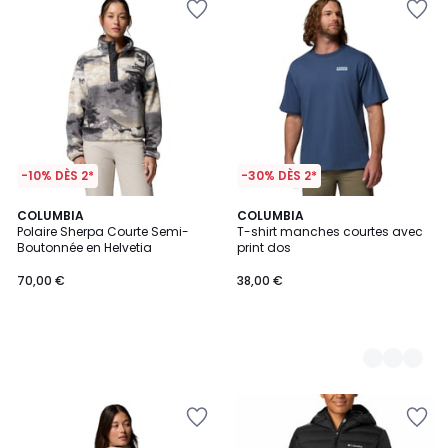
-10% DÈS 2*
-30% DÈS 2*
COLUMBIA
2
COLUMBIA
Polaire Sherpa Courte Semi-
T-shirt manches courtes avec
Couleurs
Boutonnée en Helvetia
print dos
70,00 €
38,00 €