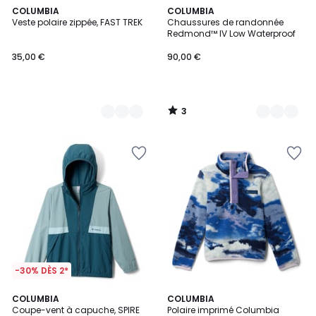
3
3
COLUMBIA
2
COLUMBIA
/
Veste polaire zippée, FAST TREK
Chaussures de randonnée
Couleurs
Couleurs
5
Redmond™ IV Low Waterproof
35,00 €
90,00 €
3
/
5
-30% DÈS 2*
2
COLUMBIA
2
COLUMBIA
Coupe-vent à capuche, SPIRE
Polaire imprimé Columbia
Couleurs
Couleurs