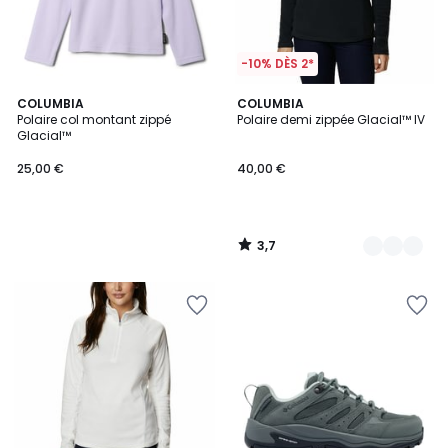
-10% DÈS 2*
3,7
COLUMBIA
2
COLUMBIA
/ 5
Polaire col montant zippé
Polaire demi zippée Glacial™ IV
Couleurs
Glacial™
25,00 €
40,00 €
3,7
/
5