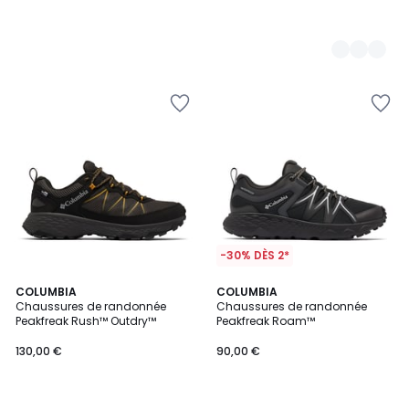
-30% DÈS 2*
4,5
COLUMBIA
2
COLUMBIA
/ 5
Chaussures de randonnée
Chaussures de randonnée
Couleurs
Peakfreak Rush™ Outdry™
Peakfreak Roam™
130,00 €
90,00 €