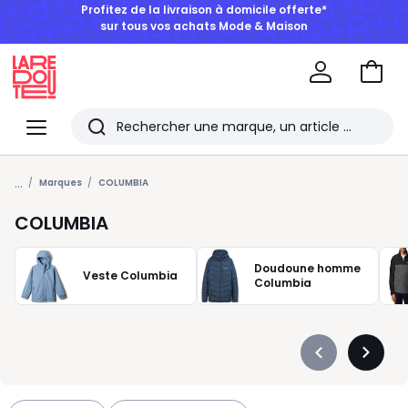
BONS PLANS | Jusqu'à -50% dès 2 articles*
Aller
au
La
panie
Redoute
Menu
Rechercher
Les
...
derniers
Marques
COLUMBIA
articles
COLUMBIA
consultés
Doudoune homme
Veste Columbia
Columbia
Précédent
Suivan
-
-
défiler
défiler