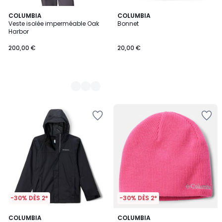
2
COLUMBIA
COLUMBIA
Veste isolée imperméable Oak
Bonnet
Couleurs
Harbor
200,00 €
20,00 €
-30% DÈS 2*
-30% DÈS 2*
COLUMBIA
3
COLUMBIA