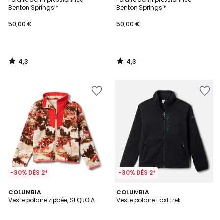
Benton Springs™
Benton Springs™
50,00 €
50,00 €
4,3
4,3
/
/
5
5
-30% DÈS 2*
-30% DÈS 2*
2,3
COLUMBIA
COLUMBIA
/ 5
Veste polaire zippée, SEQUOIA
Veste polaire Fast trek