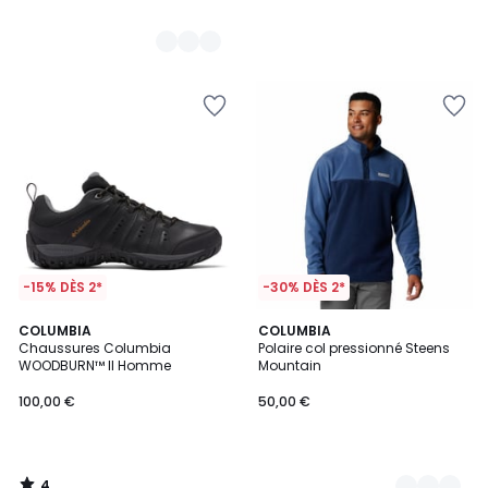
-15% DÈS 2*
-30% DÈS 2*
4
COLUMBIA
2
COLUMBIA
/
Chaussures Columbia
Polaire col pressionné Steens
Couleurs
5
WOODBURN™ II Homme
Mountain
100,00 €
50,00 €
4