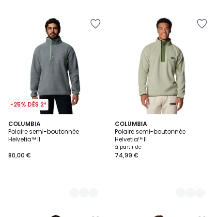
5
-25% DÈS 2*
2
COLUMBIA
4
COLUMBIA
Polaire semi-boutonnée
Polaire semi-boutonnée
Couleurs
Couleurs
Helvetia™ II
Helvetia™ II
à partir de
80,00 €
74,99 €