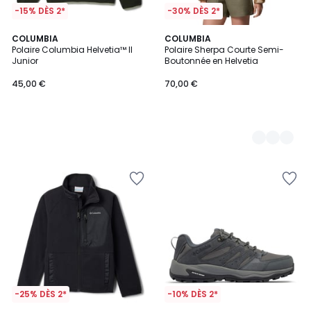
-15% DÈS 2*
-30% DÈS 2*
COLUMBIA
2
COLUMBIA
Polaire Columbia Helvetia™ II
Polaire Sherpa Courte Semi-
Couleurs
Junior
Boutonnée en Helvetia
45,00 €
70,00 €
-25% DÈS 2*
-10% DÈS 2*