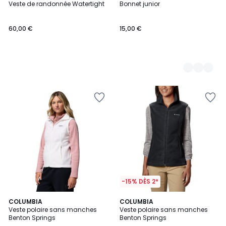
Veste de randonnée Watertight
Bonnet junior
Couleurs
60,00 €
15,00 €
-15% DÈS 2*
4
4
COLUMBIA
COLUMBIA
/
/
Veste polaire sans manches
Veste polaire sans manches
5
5
Benton Springs
Benton Springs