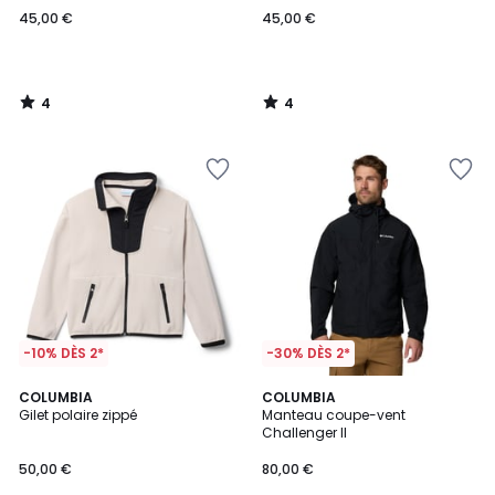
45,00 €
45,00 €
4
4
/
/
5
5
-10% DÈS 2*
-30% DÈS 2*
COLUMBIA
2
COLUMBIA
Gilet polaire zippé
Manteau coupe-vent
Couleurs
Challenger II
50,00 €
80,00 €