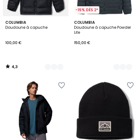
-15% DÈS 2*
4,3
2
COLUMBIA
2
COLUMBIA
/ 5
Doudoune à capuche
Doudoune à capuche Powder
Couleurs
Couleurs
Lite
100,00 €
150,00 €
4,3
/
5