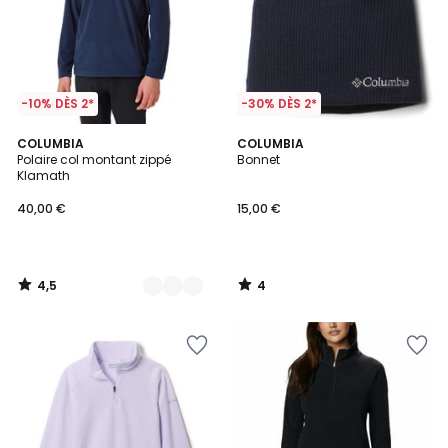
-10% DÈS 2*
-30% DÈS 2*
4,5
4
4
COLUMBIA
COLUMBIA
/ 5
/
Polaire col montant zippé
Bonnet
Couleurs
5
Klamath
40,00 €
15,00 €
4,5
4
/
/
5
5