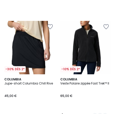
-30% DÈS 2*
-10% DÈS 2*
4
COLUMBIA
3
COLUMBIA
/
Jupe-short Columbia Chill Rive
Veste Polaire zippée Fast Trek™ II
Couleurs
5
45,00 €
65,00 €