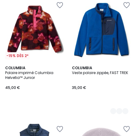
-15% DÈS 2*
COLUMBIA
3
COLUMBIA
Polaire imprimé Columbia
Veste polaire zippée, FAST TREK
Couleurs
Helvetia™ Junior
45,00 €
35,00 €