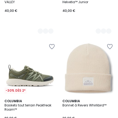
VALLEY
Helvetia™ Junior
40,00 €
40,00 €
-30% DÈS 2*
COLUMBIA
2
COLUMBIA
Baskets tout terrain Peakfreak
Bonnet à Revers Whirlibird™
Couleurs
Roam™