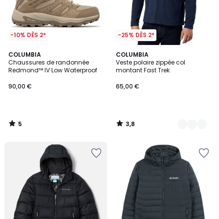
-10% DÈS 2*
-25% DÈS 2*
5
3,8
COLUMBIA
4
COLUMBIA
/
/ 5
Chaussures de randonnée
Veste polaire zippée col
Couleurs
5
Redmond™ IV Low Waterproof
montant Fast Trek
90,00 €
65,00 €
5
3,8
/
/
5
5