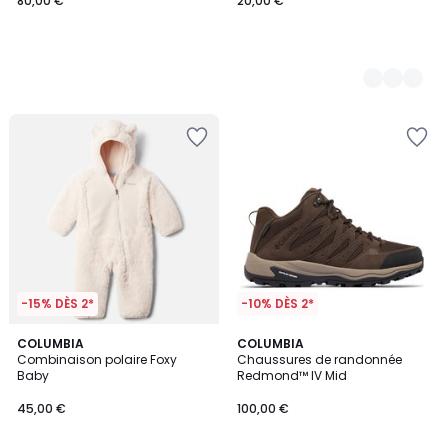
80,00 €
20,00 €
-15% DÈS 2*
-10% DÈS 2*
2
COLUMBIA
COLUMBIA
Combinaison polaire Foxy
Chaussures de randonnée
Couleurs
Baby
Redmond™ IV Mid
45,00 €
100,00 €