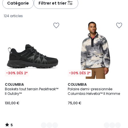
à
à
Catégorie
Filtrer et trier
gauche
droite
124 articles
-30% DÈS 2*
-30% DÈS 2*
5
2
COLUMBIA
2
COLUMBIA
/
Baskets tout terrain Peakfreak™
Polaire demi-pressionnée
Couleurs
Couleurs
5
II Outdry™
Columbia Helvetia™ II Homme
130,00
130,00 €
75,00 €
€.
5
/