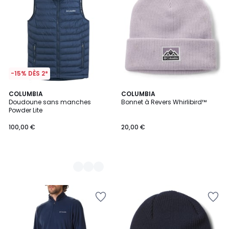
-15% DÈS 2*
2
COLUMBIA
COLUMBIA
Doudoune sans manches
Bonnet à Revers Whirlibird™
Couleurs
Powder Lite
100,00 €
20,00 €