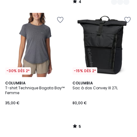
4
/
5
-30% DÈS 2*
-15% DÈS 2*
5
COLUMBIA
COLUMBIA
/
T-shirt Technique Bogata Bay™
Sac à dos Convey III 27L
5
Femme
35,00 €
80,00 €
5
/
5