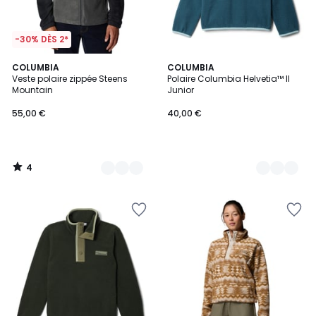
-30% DÈS 2*
4
2
COLUMBIA
3
COLUMBIA
/
Veste polaire zippée Steens
Polaire Columbia Helvetia™ II
Couleurs
Couleurs
5
Mountain
Junior
55,00 €
40,00 €
4
/
5