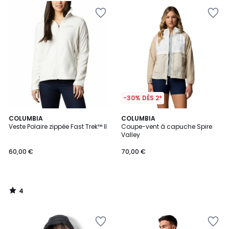
-30% DÈS 2*
4
COLUMBIA
COLUMBIA
/
Veste Polaire zippée Fast Trek™ II
Coupe-vent à capuche Spire
5
Valley
60,00 €
70,00 €
4
/
5